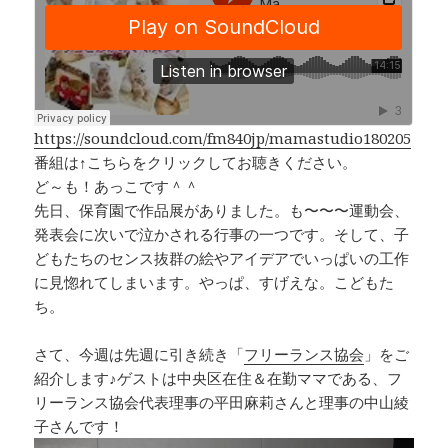
e
e
y
b
a
Li
o
d
n
o
s
k
k
https://soundcloud.com/fm840jp/mamastudio180205
番組は↑こちらをクリックしてお聴きください。
ど～も！あっこです＾＾
先日、保育園で作品展がありました。も〜〜〜運動会、
発表会に次いで泣かされる行事の一つです。そして、子
どもたちのセンス抜群の絵やアイデアでいっぱいの工作
に見惚れてしまいます。やっぱ、すげえな。こどもた
ち。
さて、今週は先週に引き続き「
フリーランス協会
」をご
紹介します♪ゲストは中央区在住＆在勤ママである、フ
リーランス協会代表理事の平田麻莉さんと理事の中山綾
子さんです！