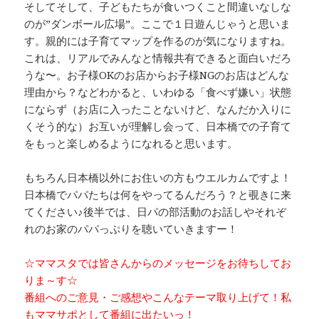
そしてそして、子どもたちが食いつくこと間違いなしな
のが”ダンボール広場”。ここで１日遊んじゃうと思いま
す。親的には子育てマップを作るのが気になりますね。
これは、リアルでみんなと情報共有できると面白いだろ
うな〜。お子様OKのお店からお子様NGのお店はどんな
理由から？などわかると、いわゆる「食べず嫌い」状態
にならず（お店に入ったことないけど、なんだか入りに
くそう的な）お互いが理解し会って、日本橋での子育て
をもっと楽しめるようになれると思います。
もちろん日本橋以外にお住いの方もウエルカムですよ！
日本橋でパパたちは何をやってるんだろう？と覗きに来
てください♪後半では、日パの部活動のお話しやそれぞ
れのお家のパパっぷりを聴いていきますー！
☆ママスタでは皆さんからのメッセージをお待ちしてお
りま～す☆
番組へのご意見・ご感想やこんなテーマ取り上げて！私
もママサポとして番組に出たいっ！