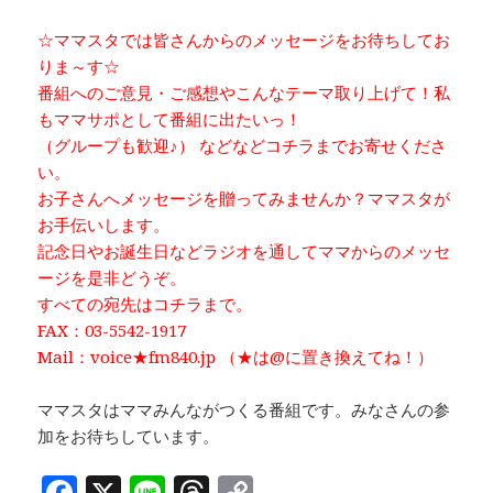
☆ママスタでは皆さんからのメッセージをお待ちしてお
りま～す☆
番組へのご意見・ご感想やこんなテーマ取り上げて！私
もママサポとして番組に出たいっ！
（グループも歓迎♪） などなどコチラまでお寄せくださ
い。
お子さんへメッセージを贈ってみませんか？ママスタが
お手伝いします。
記念日やお誕生日などラジオを通してママからのメッセ
ージを是非どうぞ。
すべての宛先はコチラまで。
FAX：03-5542-1917
Mail：voice★fm840.jp （★は@に置き換えてね！）
ママスタはママみんながつくる番組です。みなさんの参
加をお待ちしています。
F
X
Li
T
C