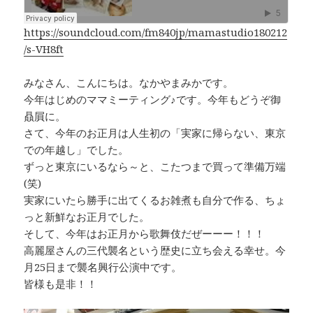
k
https://soundcloud.com/fm840jp/mamastudio180212
/s-VH8ft
みなさん、こんにちは。なかやまみかです。
今年はじめのママミーティング♪です。今年もどうぞ御
贔屓に。
さて、今年のお正月は人生初の「実家に帰らない、東京
での年越し」でした。
ずっと東京にいるなら～と、こたつまで買って準備万端
(笑)
実家にいたら勝手に出てくるお雑煮も自分で作る、ちょ
っと新鮮なお正月でした。
そして、今年はお正月から歌舞伎だぜーーー！！！
高麗屋さんの三代襲名という歴史に立ち会える幸せ。今
月25日まで襲名興行公演中です。
皆様も是非！！