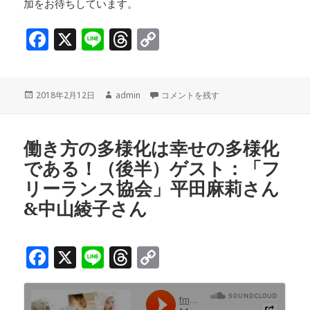
加をお待ちしています。
F
X
Li
T
C
a
n
h
o
c
e
r
p
投
作
ママミーティング♪「習い事あれこれ～
2018年2月12日
admin
コメントを残す
e
e
y
稿
成
b
a
Li
日:
者
o
d
n
働き方の多様化は幸せの多様化
である！（後半）ゲスト：「フ
o
s
k
リーランス協会」平田麻莉さん
k
&中山綾子さん
F
X
Li
T
C
a
n
h
o
c
e
r
p