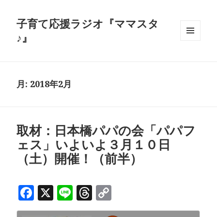
子育て応援ラジオ『ママスタ
♪』
メニュ
ーとウ
ィジェ
ット
月:
2018年2月
取材：日本橋パパの会「パパフ
ェス」いよいよ３月１０日
（土）開催！（前半）
F
X
Li
T
C
a
n
h
o