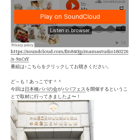
c
e
r
p
e
e
y
b
a
Li
o
d
n
o
s
k
k
https://soundcloud.com/fm840jp/mamastudio180226
/s-9nCsY
番組は↑こちらをクリックしてお聴きください。
ど～も！あっこです＾＾
今回は
日本橋パパの会
が
パパフェス
を開催するというこ
とで取材に行ってきましたよ〜！