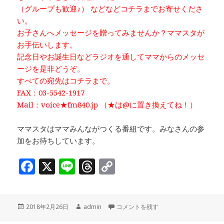
（グループも歓迎♪） などなどコチラまでお寄せくださ
い。
お子さんへメッセージを贈ってみませんか？ママスタが
お手伝いします。
記念日やお誕生日などラジオを通してママからのメッセ
ージを是非どうぞ。
すべての宛先はコチラまで。
FAX：03-5542-1917
Mail：voice★fm840.jp （★は@に置き換えてね！）
ママスタはママみんながつくる番組です。みなさんの参
加をお待ちしています。
F
X
Li
T
C
a
n
h
o
c
e
r
p
投
作
取材：日本橋パパの会「パパフェス」い
2018年2月26日
admin
コメントを残す
e
e
y
稿
成