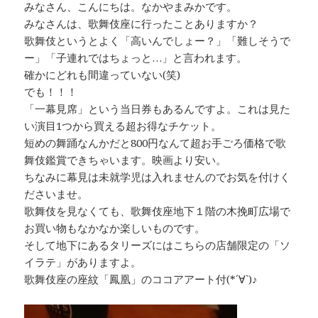
みなさん、こんにちは。なかやまみかです。
みなさんは、歌舞伎座に行ったことありますか？
歌舞伎というとよく「高いんでしょー？」「難しそうで
ー」「子連れではちょっと…」と言われます。
確かにどれも間違っていない(笑)
でも！！！
「一幕見席」という当日券もあるんですよ。これは見た
い演目1つから買える超お得なチケット。
短めの舞踊なんかだと800円なんて超お手ごろ価格で歌
舞伎鑑賞できちゃいます。映画より安い。
ちなみに幕見は未就学児は入れませんのでお気を付けく
ださいませ。
歌舞伎を見なくても、歌舞伎座地下１階の木挽町広場で
お買い物もなかなか楽しいものです。
そして地下にあるタリーズにはこちらの店舗限定の「ソ
イラテ」がありますよ。
歌舞伎座の座紋「鳳凰」のココアアート付(*´∀`)♪