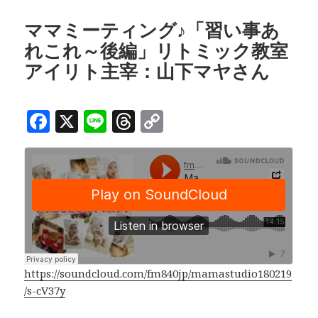
b
a
Li
日:
者
o
d
n
ママミーティング♪「習い事あ
れこれ～後編」リトミック教室
o
s
k
アイリト主宰：山下マヤさん
k
F
X
Li
T
C
a
n
h
o
c
e
r
p
e
e
y
b
a
Li
o
d
n
o
s
k
k
https://soundcloud.com/fm840jp/mamastudio180219
/s-cV37y