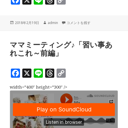
a
n
h
o
c
e
r
p
投
作
ママミーティング♪「習い事あれこれ～
2018年2月19日
admin
コメントを残す
e
e
y
稿
成
b
a
Li
日:
者
o
d
n
ママミーティング♪「習い事あ
れこれ～前編」
o
s
k
k
F
X
Li
T
C
a
n
h
o
width=”400″ height=”300″ />
c
e
r
p
e
e
y
b
a
Li
o
d
n
o
s
k