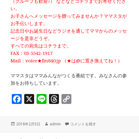
（グループも歓迎♪） などなどコチラまでお寄せくださ
い。
お子さんへメッセージを贈ってみませんか？ママスタが
お手伝いします。
記念日やお誕生日などラジオを通してママからのメッセ
ージを是非どうぞ。
すべての宛先はコチラまで。
FAX：03-5542-1917
Mail：voice★fm840.jp （★は@に置き換えてね！）
ママスタはママみんながつくる番組です。みなさんの参
加をお待ちしています。
F
X
Li
T
C
a
n
h
o
c
e
r
p
投
作
働き方の多様化は幸せの多様化である！
2018年2月5日
admin
コメントを残す
e
e
y
稿
成
b
a
Li
日:
者