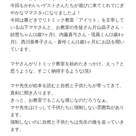
今回もかわいいゲストさんたちが遊びに来てくれてにぎ
やかなママスタ♪になりましたよ！
今回は勝どきでリトミック教室「アイリト」を主宰して
いる山下マヤさんと、お教室の生徒さん片山晶子さん・
紗慧ちゃん(2歳7ヶ月)、内藤真弓さん・琉風くん(2歳4ヶ
月)、西川亜希子さん・蒼玲くん(1歳1ヶ月)にお話を聞い
ています。
マヤさんがリトミック教室を始めたきっかけ。えっ？と
思うような、すごく納得するような(笑)
マヤ先生が絵本を読むと自然と子供たちが寄ってきて、
真剣に聞き入ります。
きっと、お教室でもこんな感じなのだろうなぁ。
マヤ先生はけっして子供たちに強制しない雰囲気があり
ます。
強制しないのに自然と子供たちは先生の後を追っていき
ます。