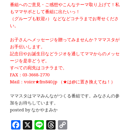
番組へのご意見・ご感想やこんなテーマ取り上げて！私
もママサポとして番組に出たいっ！
（グループも歓迎♪） などなどコチラまでお寄せくださ
い。
お子さんへメッセージを贈ってみませんか？ママスタが
お手伝いします。
記念日やお誕生日などラジオを通してママからのメッセ
ージを是非どうぞ。
すべての宛先はコチラまで。
FAX：03-3668-2770
Mail：voice★fm840.jp （★は@に置き換えてね！）
ママスタはママみんながつくる番組です。みなさんの参
加をお待ちしています。
posted by なかやまみか
F
X
Li
T
C