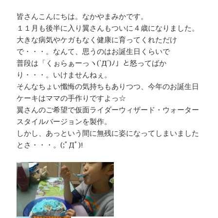
e
e
y
プ
皆さんこんにちは。なかやまみかです。
b
a
Li
レ
１１月も後半に入り翼さんもついに４歳になりました。
ー
o
d
n
大きな病気やケガもなく健康に育ってくれただけ
ヤ
o
s
k
で・・・。なんて、思うのはお誕生日くらいで
ー
普段は「くぉらぁーっヽ(`Д´)ﾉ」と怒ってばか
k
り・・・。いけませんねぇ。
そんなちょい懺悔の気持ちもありつつ、今年のお誕生日
ケーキはママの手作りですよっ☆
翼さんのご希望で仮面ライダーウィザード・ウォーター
スタイルバージョンを製作。
しかし、あっという間に無残に姿になってしまいました
とさ・・・。(;ﾟДﾟ)!