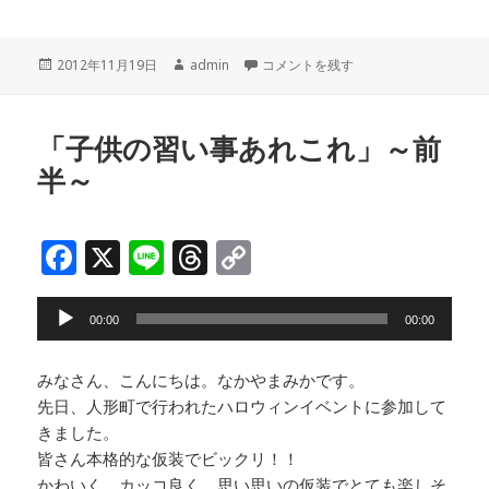
a
n
h
o
c
e
r
p
投
作
「子供の習い事あれこれ」～後半～ に
2012年11月19日
admin
コメントを残す
e
e
y
稿
成
b
a
Li
日:
者
o
d
n
「子供の習い事あれこれ」～前
半～
o
s
k
k
F
X
Li
T
C
a
n
h
o
音
c
e
r
p
00:00
00:00
声
e
e
y
プ
みなさん、こんにちは。なかやまみかです。
b
a
Li
レ
先日、人形町で行われたハロウィンイベントに参加して
ー
o
d
n
きました。
ヤ
o
s
k
皆さん本格的な仮装でビックリ！！
ー
かわいく、カッコ良く、思い思いの仮装でとても楽しそ