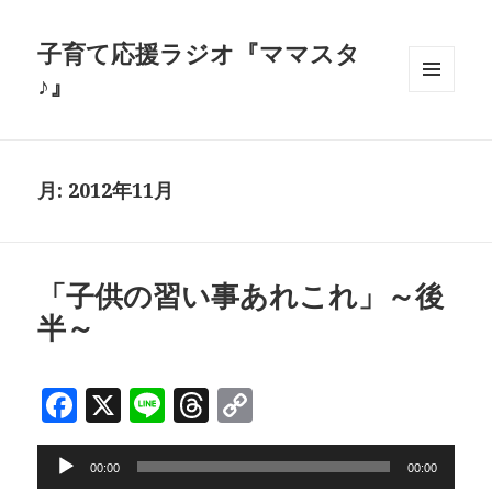
子育て応援ラジオ『ママスタ
♪』
メニュ
ーとウ
ィジェ
ット
月:
2012年11月
「子供の習い事あれこれ」～後
半～
F
X
Li
T
C
a
n
h
o
音
c
e
r
p
00:00
00:00
声