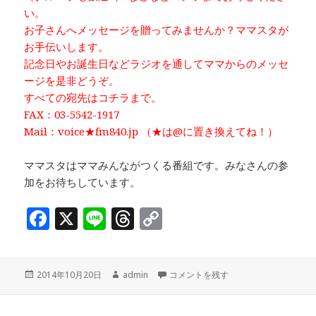
い。
お子さんへメッセージを贈ってみませんか？ママスタが
お手伝いします。
記念日やお誕生日などラジオを通してママからのメッセ
ージを是非どうぞ。
すべての宛先はコチラまで。
FAX：03-5542-1917
Mail：voice★fm840.jp （★は@に置き換えてね！）
ママスタはママみんながつくる番組です。みなさんの参
加をお待ちしています。
F
X
Li
T
C
a
n
h
o
c
e
r
p
投
作
「Happy Time♫（前半）」取材
2014年10月20日
admin
コメントを残す
e
e
y
稿
成
b
a
Li
日:
者