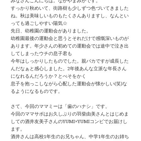
みなさんこんにちは。なかやまみかです。
すっかり秋めいて、街路樹も少しずつ色づいてきました
ね。秋は美味しいものもたくさんありますし、なんとい
っても過ごしやすい陽気☆
先日、幼稚園の運動会がありました。
幼稚園最後の運動会と思うとそれだけで感慨深いものが
あります。年少さんの初めての運動会では途中で泣き出
してしまったウチの息子君も
今年はしっかりしたものでした。親バカですが成長した
んだなぁと感心しました。2年後あんな立派な年長さん
になれるんだろうか？とべそをかく
息子を抱っこしながら心配した運動会が懐かしい(笑)な
るようになるものです。
さて、今回のママミーは「歯のハナシ」です。
今回のママサポはお久しぶりの羽柴由美さんとはじめま
しての酒井友美子さんのYUMI×YUMIコンビでお届けし
ます。
酒井さんは高校1年生のお兄ちゃん、中学1年生のお姉ち