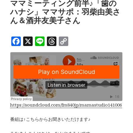
o
d
n
ママミーティング前半♪「歯の
ハナシ」ママサポ：羽柴由美さ
o
s
k
ん＆酒井友美子さん
k
F
X
Li
T
C
a
n
h
o
c
e
r
p
e
e
y
b
a
Li
o
d
n
o
s
k
k
https://soundcloud.com/fm840jp/mamastudio141006
番組は↑こちらからお聞きいただけます♪