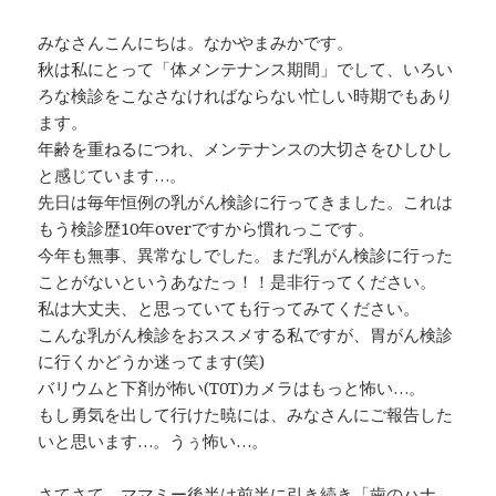
みなさんこんにちは。なかやまみかです。
秋は私にとって「体メンテナンス期間」でして、いろい
ろな検診をこなさなければならない忙しい時期でもあり
ます。
年齢を重ねるにつれ、メンテナンスの大切さをひしひし
と感じています…。
先日は毎年恒例の乳がん検診に行ってきました。これは
もう検診歴10年overですから慣れっこです。
今年も無事、異常なしでした。まだ乳がん検診に行った
ことがないというあなたっ！！是非行ってください。
私は大丈夫、と思っていても行ってみてください。
こんな乳がん検診をおススメする私ですが、胃がん検診
に行くかどうか迷ってます(笑)
バリウムと下剤が怖い(T0T)カメラはもっと怖い…。
もし勇気を出して行けた暁には、みなさんにご報告した
いと思います…。うぅ怖い…。
さてさて、ママミー後半は前半に引き続き「歯のハナ