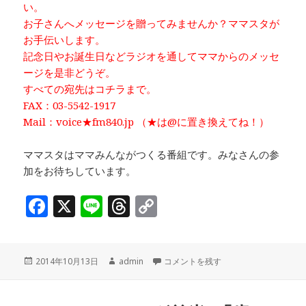
い。
お子さんへメッセージを贈ってみませんか？ママスタが
お手伝いします。
記念日やお誕生日などラジオを通してママからのメッセ
ージを是非どうぞ。
すべての宛先はコチラまで。
FAX：03-5542-1917
Mail：voice★fm840.jp （★は@に置き換えてね！）
ママスタはママみんながつくる番組です。みなさんの参
加をお待ちしています。
F
X
Li
T
C
a
n
h
o
c
e
r
p
投
作
ママミーティング後半♪「歯のハナシ
2014年10月13日
admin
コメントを残す
e
e
y
稿
成
b
a
Li
日:
者