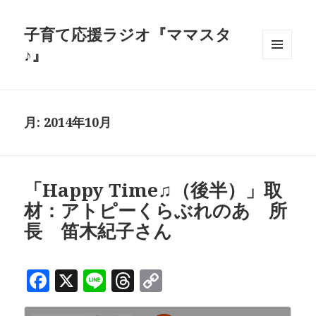
子育て応援ラジオ『ママスタ
♪』
メニュ
ーとウ
ィジェ
ット
月:
2014年10月
「Happy Time♫（後半）」取
材：アトピーくらぶれのあ 所
長 笛木紀子さん
F
X
Li
T
C
a
n
h
o