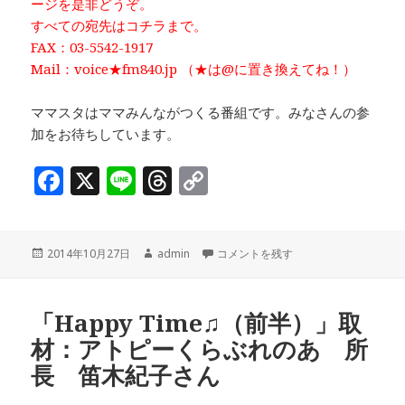
ージを是非どうぞ。
すべての宛先はコチラまで。
FAX：03-5542-1917
Mail：voice★fm840.jp （★は@に置き換えてね！）
ママスタはママみんながつくる番組です。みなさんの参
加をお待ちしています。
F
X
Li
T
C
a
n
h
o
c
e
r
p
投
作
「Happy Time♫（後半）」取材
2014年10月27日
admin
コメントを残す
e
e
y
稿
成
b
a
Li
日:
者
o
d
n
「Happy Time♫（前半）」取
材：アトピーくらぶれのあ 所
o
s
k
長 笛木紀子さん
k