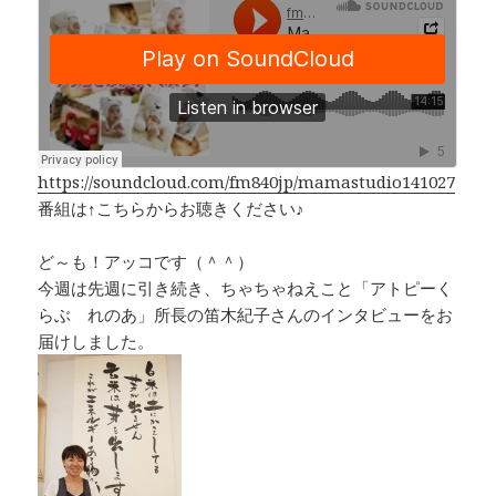
c
e
r
p
e
e
y
b
a
Li
o
d
n
o
s
k
k
https://soundcloud.com/fm840jp/mamastudio141027
番組は↑こちらからお聴きください♪
ど～も！アッコです（＾＾）
今週は先週に引き続き、ちゃちゃねえこと「アトピーく
らぶ れのあ」所長の笛木紀子さんのインタビューをお
届けしました。