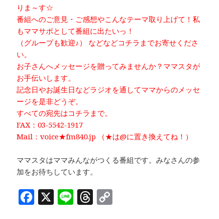
りま～す☆
番組へのご意見・ご感想やこんなテーマ取り上げて！私
もママサポとして番組に出たいっ！
（グループも歓迎♪） などなどコチラまでお寄せくださ
い。
お子さんへメッセージを贈ってみませんか？ママスタが
お手伝いします。
記念日やお誕生日などラジオを通してママからのメッセ
ージを是非どうぞ。
すべての宛先はコチラまで。
FAX：03-5542-1917
Mail：voice★fm840.jp （★は@に置き換えてね！）
ママスタはママみんながつくる番組です。みなさんの参
加をお待ちしています。
F
X
Li
T
C
a
n
h
o