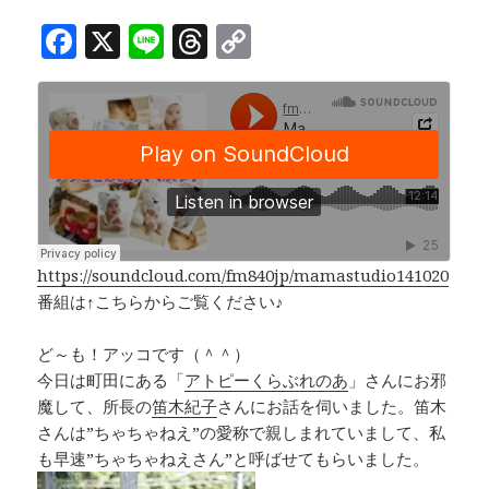
F
X
Li
T
C
a
n
h
o
c
e
r
p
e
e
y
b
a
Li
o
d
n
o
s
k
k
https://soundcloud.com/fm840jp/mamastudio141020
番組は↑こちらからご覧ください♪
ど～も！アッコです（＾＾）
今日は町田にある「
アトピーくらぶれのあ
」さんにお邪
魔して、所長の
笛木紀子
さんにお話を伺いました。笛木
さんは”ちゃちゃねえ”の愛称で親しまれていまして、私
も早速”ちゃちゃねえさん”と呼ばせてもらいました。