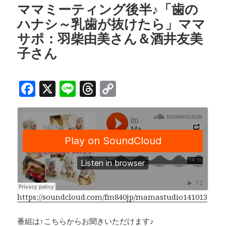
o
d
n
ママミーティング後半♪「歯の
ハナシ～乳歯が抜けたら」ママ
o
s
k
サポ：羽柴由美さん＆酒井友美
k
子さん
F
X
Li
T
C
a
n
h
o
c
e
r
p
e
e
y
b
a
Li
o
d
n
o
s
k
k
https://soundcloud.com/fm840jp/mamastudio141013
番組は↑こちらからお聞きいただけます♪