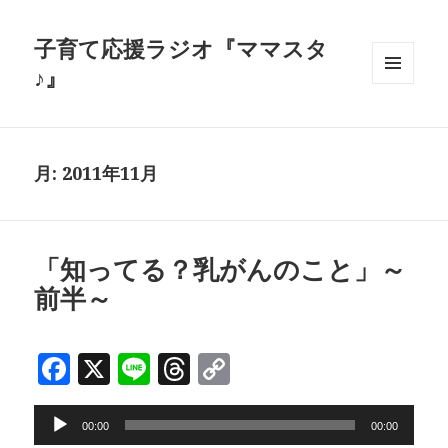
子育て応援ラジオ『ママスタ
♪』
メニュ
ーとウ
ィジェ
ット
月:
2011年11月
「知ってる？乳がんのこと」～
前半～
F
X
Li
T
C
a
n
h
o
音
c
e
r
p
00:00
00:00
声