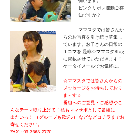
伺います。
ピンクリボン運動ご存
知ですか？
ママスタでは皆さんか
らのお写真を引き続き募集し
ています。お子さんの日常の
１コマを 是非☆ママスタBlog
に掲載させていただきます！
ケータイメールでお気軽に。
☆ママスタでは皆さんからの
メッセージをお待ちしており
ま～す☆
番組へのご意見・ご感想やこ
んなテーマ取り上げて！私もママサポとして番組に
出たいっ！ （グループも歓迎♪） などなどコチラまでお
寄せください。
FAX：03-3668-2770