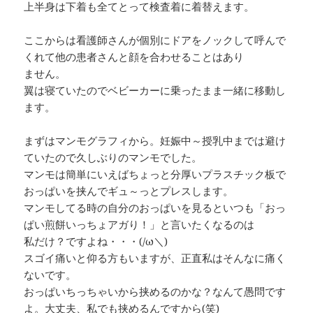
上半身は下着も全てとって検査着に着替えます。
ここからは看護師さんが個別にドアをノックして呼んで
くれて他の患者さんと顔を合わせることはあり
ません。
翼は寝ていたのでベビーカーに乗ったまま一緒に移動し
ます。
まずはマンモグラフィから。妊娠中～授乳中までは避け
ていたので久しぶりのマンモでした。
マンモは簡単にいえばちょっと分厚いプラスチック板で
おっぱいを挟んでギュ～っとプレスします。
マンモしてる時の自分のおっぱいを見るといつも「おっ
ぱい煎餅いっちょアガり！」と言いたくなるのは
私だけ？ですよね・・・(/ω＼)
スゴイ痛いと仰る方もいますが、正直私はそんなに痛く
ないです。
おっぱいちっちゃいから挟めるのかな？なんて愚問です
よ。大丈夫、私でも挟めるんですから(笑)