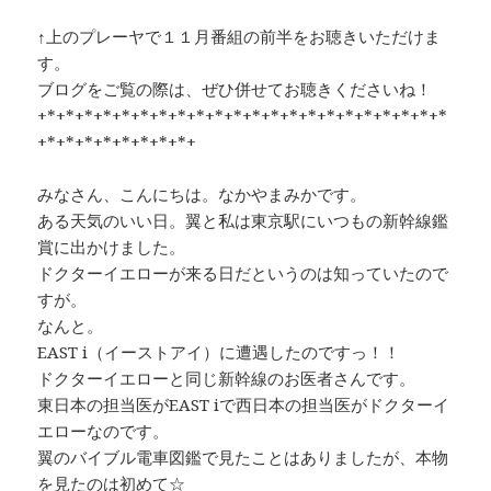
e
e
y
プ
↑上のプレーヤで１１月番組の前半をお聴きいただけま
b
a
Li
レ
す。
ー
o
d
n
ブログをご覧の際は、ぜひ併せてお聴きくださいね！
ヤ
o
s
k
+*+*+*+*+*+*+*+*+*+*+*+*+*+*+*+*+*+*+*+*+*+*
ー
+*+*+*+*+*+*+*+*+
k
みなさん、こんにちは。なかやまみかです。
ある天気のいい日。翼と私は東京駅にいつもの新幹線鑑
賞に出かけました。
ドクターイエローが来る日だというのは知っていたので
すが。
なんと。
EAST i（イーストアイ）に遭遇したのですっ！！
ドクターイエローと同じ新幹線のお医者さんです。
東日本の担当医がEAST iで西日本の担当医がドクターイ
エローなのです。
翼のバイブル電車図鑑で見たことはありましたが、本物
を見たのは初めて☆