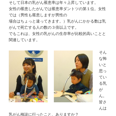
そして日本の乳がん罹患率は年々上昇しています。
女性の罹患したがんでは罹患率ダントツの第１位。女性
では（男性も罹患しますが男性の
場合はちょっと違ってきます。）乳がんにかかる数は乳
がんで死亡する人の数の３倍以上です。
でもこれは、女性の乳がんの生存率が比較的高いことと
関連しています。
そん
な怖
いと
思っ
てい
る乳
が
ん。
皆さ
んは
乳がん検診に行ったこと、ありますか？