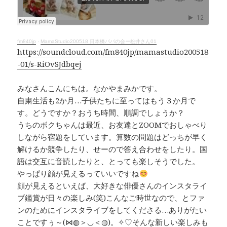
o
d
n
o
s
k
k
fm840jp
·
MamaStudio200518 日本橋パパの会ー松井さん01
https://soundcloud.com/fm840jp/mamastudio200518
-01/s-RiOvSJdbqej
みなさんこんにちは。なかやまみかです。
自粛生活も2か月…子供たちに至ってはもう３か月で
す。どうですか？おうち時間、順調でしょうか？
うちのボクちゃんは最近、お友達とZOOMでおしゃべり
しながら宿題をしています。算数の問題はどっちが早く
解けるか競争したり、せーので答え合わせをしたり。国
語は交互に音読したりと、とっても楽しそうでした。
やっぱり顔が見えるっていいですね
顔が見えるといえば、大好きな俳優さんのインスタライ
ブ鑑賞が日々の楽しみ(笑)こんなご時世なので、とファ
ンのためにインスタライブをしてくださる…ありがたい
ことですぅ～(⋈◍＞◡＜◍)。✧♡そんな新しい楽しみも