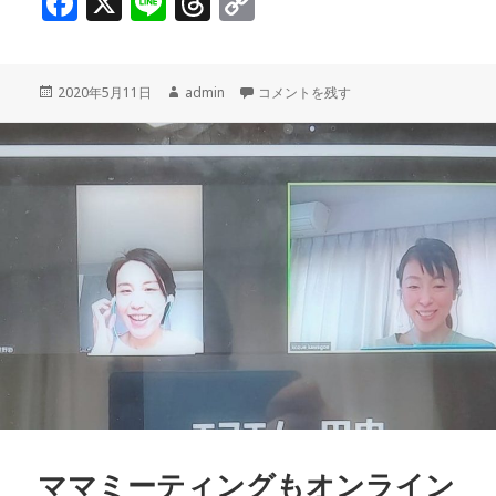
F
X
Li
T
C
a
n
h
o
c
e
r
p
投
作
ママミーティングもオンラインです ♡
2020年5月11日
admin
コメントを残す
e
e
y
稿
成
b
a
Li
日:
者
o
d
n
o
s
k
k
ママミーティングもオンライン