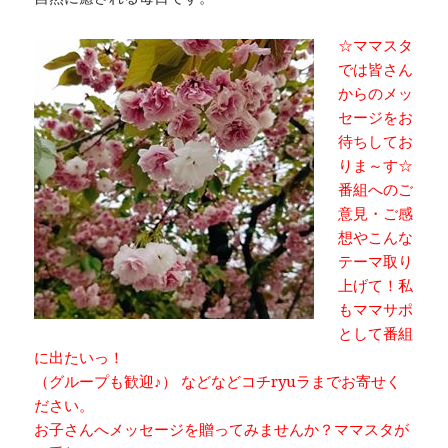
☆ママスタ
では皆さん
からのメッ
セージをお
待ちしてお
りま～す☆
番組へのご
意見・ご感
想やこんな
テーマ取り
上げて！私
もママサポ
として番組
に出たいっ！
（グループも歓迎♪） などなどコチryuラまでお寄せく
ださい。
お子さんへメッセージを贈ってみませんか？ママスタが