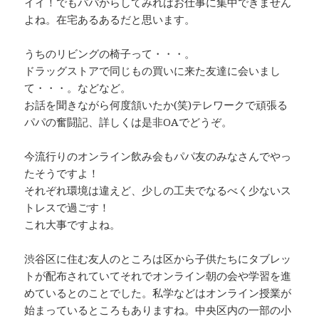
イイ！でもパパからしてみればお仕事に集中できません
よね。在宅あるあるだと思います。
うちのリビングの椅子って・・・。
ドラッグストアで同じもの買いに来た友達に会いまし
て・・・。などなど。
お話を聞きながら何度頷いたか(笑)テレワークで頑張る
パパの奮闘記、詳しくは是非OAでどうぞ。
今流行りのオンライン飲み会もパパ友のみなさんでやっ
たそうですよ！
それぞれ環境は違えど、少しの工夫でなるべく少ないス
トレスで過ごす！
これ大事ですよね。
渋谷区に住む友人のところは区から子供たちにタブレッ
トが配布されていてそれでオンライン朝の会や学習を進
めているとのことでした。私学などはオンライン授業が
始まっているところもありますね。中央区内の一部の小