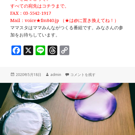
すべての宛先はコチラまで。
FAX：03-5542-1917
Mail：voice★fm840.jp （★は@に置き換えてね！）
ママスタはママみんながつくる番組です。みなさんの参
加をお待ちしています。
F
X
Li
T
C
a
n
h
o
c
e
r
p
投
作
「おうち生活どうしてますか？～パパ編」
2020年5月18日
admin
コメントを残す
e
e
y
稿
成
b
a
Li
日:
者
o
d
n
o
s
k
k