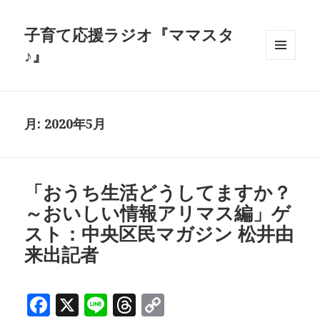
子育て応援ラジオ『ママスタ
♪』
メニュ
ーとウ
ィジェ
ット
月:
2020年5月
「おうち生活どうしてますか？
～おいしい情報アリマス編」ゲ
スト：中央区民マガジン 松井由
来出記者
F
X
Li
T
C