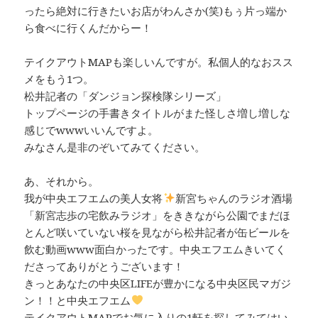
ったら絶対に行きたいお店がわんさか(笑)もぅ片っ端か
ら食べに行くんだからー！
テイクアウトMAPも楽しいんですが。私個人的なおスス
メをもう1つ。
松井記者の「ダンジョン探検隊シリーズ」
トップページの手書きタイトルがまた怪しさ増し増しな
感じでwwwいいんですよ。
みなさん是非のぞいてみてください。
あ、それから。
我が中央エフエムの美人女将
新宮ちゃんのラジオ酒場
「新宮志歩の宅飲みラジオ」をききながら公園でまだほ
とんど咲いていない桜を見ながら松井記者が缶ビールを
飲む動画www面白かったです。中央エフエムきいてく
ださってありがとうございます！
きっとあなたの中央区LIFEが豊かになる中央区民マガジ
ン！！と中央エフエム
テイクアウトMAPでお気に入りの1軒を探してみてはい