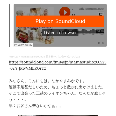
a
n
h
o
c
e
r
p
e
e
y
b
a
Li
o
d
n
o
s
k
k
fm840jp
·
MamaStudio200525 日本橋パパの会ー松井さん02
https://soundcloud.com/fm840jp/mamastudio200525
-02/s-JkwVMBKOrTz
みなさん、こんにちは。なかやまみかです。
運動不足甚だしいため、ちょっと散歩に出かけました。
そこで出会った三越のライオンちゃん。なんだか寂しそ
う・・・。
早くお客さん来ないかなぁ。。