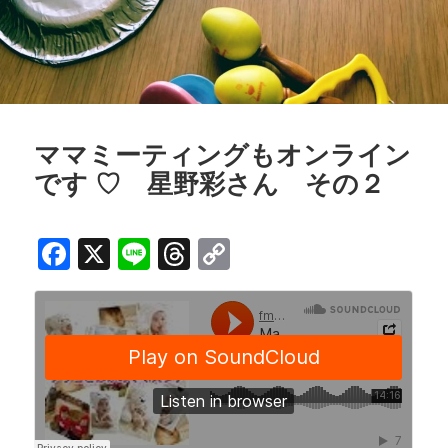
ママミーティングもオンライン
です ♡ 星野彩さん その２
F
X
Li
T
C
a
n
h
o
c
e
r
p
e
e
y
b
a
Li
o
d
n
o
s
k