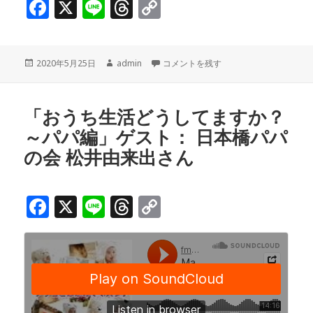
F
X
Li
T
C
a
n
h
o
c
e
r
p
投
作
「おうち生活どうしてますか？～おいし
2020年5月25日
admin
コメントを残す
e
e
y
稿
成
b
a
Li
日:
者
o
d
n
「おうち生活どうしてますか？
～パパ編」ゲスト： 日本橋パパ
o
s
k
の会 松井由来出さん
k
F
X
Li
T
C
a
n
h
o
c
e
r
p
e
e
y
b
a
Li