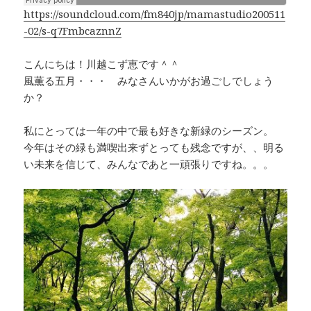
k
https://soundcloud.com/fm840jp/mamastudio200511
-02/s-q7FmbcaznnZ
こんにちは！川越こず恵です＾＾
風薫る五月・・・ みなさんいかがお過ごしでしょう
か？
私にとっては一年の中で最も好きな新緑のシーズン。
今年はその緑も満喫出来ずとっても残念ですが、、明る
い未来を信じて、みんなであと一頑張りですね。。。