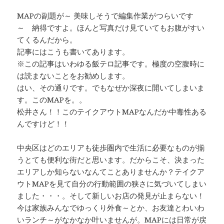
MAPの副題が～ 美味しそうで編集作業がつらいです
～ 納得ですよ。ほんと写真だけ見ていてもお腹がすい
てくるんだから。
記事にはこうも書いてあります。
※この記事はいわゆる飯テロ記事です。極度の空腹時に
は読まないことをお勧めします。
はい、その通りです。でもなぜか深夜に開いてしまいま
す。このMAPを。。
松井さん！！このテイクアウトMAPなんだか中毒性ある
んですけど！！
中央区はどのエリアも徒歩圏内で生活に必要なものが揃
うとても便利な街だと思います。だからこそ、決まった
エリアしか知らないなんてことありませんか？テイクア
ウトMAPを見て自分の行動範囲の狭さに気づいてしまい
ました・・・。そして新しいお店の発見が止まらない！
今は家族みんなでゆっくり外食～とか、お友達とわいわ
いランチ～がなかなか叶いませんが。MAPには日常が戻