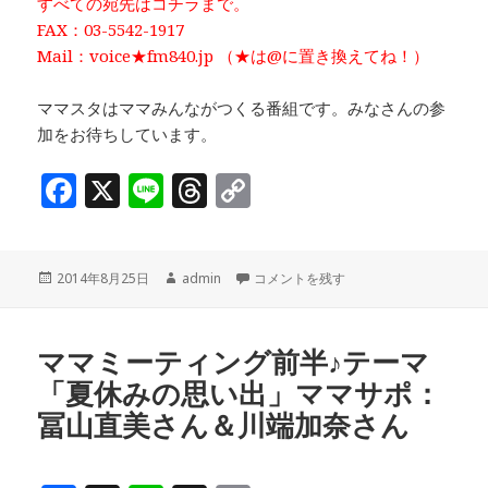
すべての宛先はコチラまで。
FAX：03-5542-1917
Mail：voice★fm840.jp （★は@に置き換えてね！）
ママスタはママみんながつくる番組です。みなさんの参
加をお待ちしています。
F
X
Li
T
C
a
n
h
o
c
e
r
p
投
作
ママミーティング後半♪テーマ「夏休み
2014年8月25日
admin
コメントを残す
e
e
y
稿
成
b
a
Li
日:
者
o
d
n
ママミーティング前半♪テーマ
「夏休みの思い出」ママサポ：
o
s
k
冨山直美さん＆川端加奈さん
k