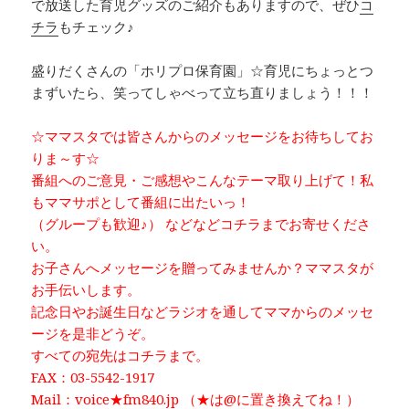
で放送した育児グッズのご紹介もありますので、ぜひ
コ
チラ
もチェック♪
盛りだくさんの「ホリプロ保育園」☆育児にちょっとつ
まずいたら、笑ってしゃべって立ち直りましょう！！！
☆ママスタでは皆さんからのメッセージをお待ちしてお
りま～す☆
番組へのご意見・ご感想やこんなテーマ取り上げて！私
もママサポとして番組に出たいっ！
（グループも歓迎♪） などなどコチラまでお寄せくださ
い。
お子さんへメッセージを贈ってみませんか？ママスタが
お手伝いします。
記念日やお誕生日などラジオを通してママからのメッセ
ージを是非どうぞ。
すべての宛先はコチラまで。
FAX：03-5542-1917
Mail：voice★fm840.jp （★は@に置き換えてね！）