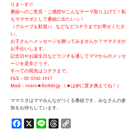
りま～す☆
番組へのご意見・ご感想やこんなテーマ取り上げて！私
もママサポとして番組に出たいっ！
（グループも歓迎♪） などなどコチラまでお寄せくださ
い。
お子さんへメッセージを贈ってみませんか？ママスタが
お手伝いします。
記念日やお誕生日などラジオを通してママからのメッセ
ージを是非どうぞ。
すべての宛先はコチラまで。
FAX：03-5542-1917
Mail：voice★fm840.jp （★は@に置き換えてね！）
ママスタはママみんながつくる番組です。みなさんの参
加をお待ちしています。
F
X
Li
T
C
a
n
h
o