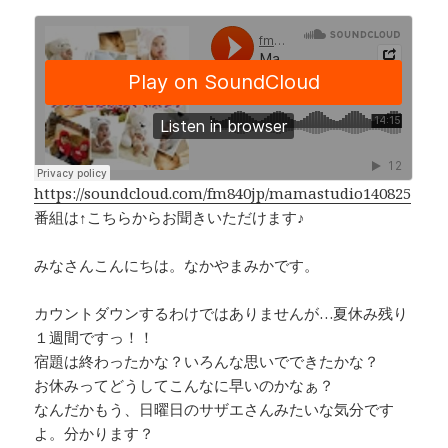
a
n
h
o
c
e
r
p
e
e
y
b
a
Li
o
d
n
o
s
k
k
https://soundcloud.com/fm840jp/mamastudio140825
番組は↑こちらからお聞きいただけます♪
みなさんこんにちは。なかやまみかです。
カウントダウンするわけではありませんが…夏休み残り
１週間ですっ！！
宿題は終わったかな？いろんな思いでできたかな？
お休みってどうしてこんなに早いのかなぁ？
なんだかもう、日曜日のサザエさんみたいな気分です
よ。分かります？