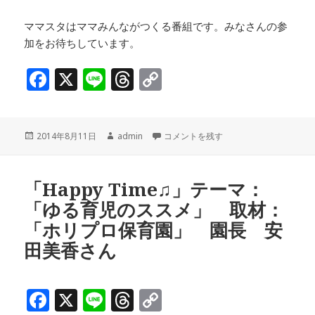
ママスタはママみんながつくる番組です。みなさんの参
加をお待ちしています。
F
X
Li
T
C
a
n
h
o
c
e
r
p
投
作
「Happy Time♫」後半 テーマ
2014年8月11日
admin
コメントを残す
e
e
y
稿
成
b
a
Li
日:
者
o
d
n
「Happy Time♫」テーマ：
「ゆる育児のススメ」 取材：
o
s
k
「ホリプロ保育園」 園長 安
k
田美香さん
F
X
Li
T
C