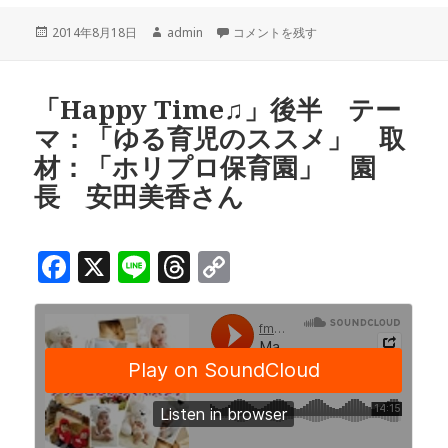
c
e
r
p
投
作
ママミーティング前半♪テーマ「夏休み
2014年8月18日
admin
コメントを残す
e
e
y
稿
成
b
a
Li
日:
者
o
d
n
「Happy Time♫」後半 テー
マ：「ゆる育児のススメ」 取
o
s
k
材：「ホリプロ保育園」 園
k
長 安田美香さん
F
X
Li
T
C
a
n
h
o
c
e
r
p
e
e
y
b
a
Li
o
d
n