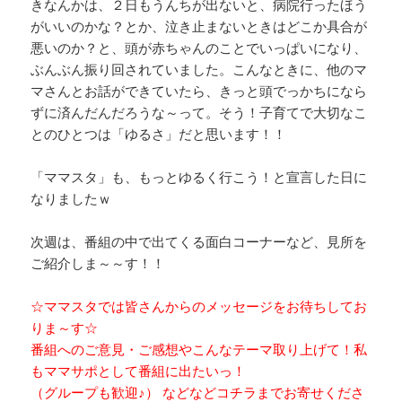
きなんかは、２日もうんちが出ないと、病院行ったほう
がいいのかな？とか、泣き止まないときはどこか具合が
悪いのか？と、頭が赤ちゃんのことでいっぱいになり、
ぶんぶん振り回されていました。こんなときに、他のマ
マさんとお話ができていたら、きっと頭でっかちになら
ずに済んだんだろうな～って。そう！子育てで大切なこ
とのひとつは「ゆるさ」だと思います！！
「ママスタ」も、もっとゆるく行こう！と宣言した日に
なりましたｗ
次週は、番組の中で出てくる面白コーナーなど、見所を
ご紹介しま～～す！！
☆ママスタでは皆さんからのメッセージをお待ちしてお
りま～す☆
番組へのご意見・ご感想やこんなテーマ取り上げて！私
もママサポとして番組に出たいっ！
（グループも歓迎♪） などなどコチラまでお寄せくださ