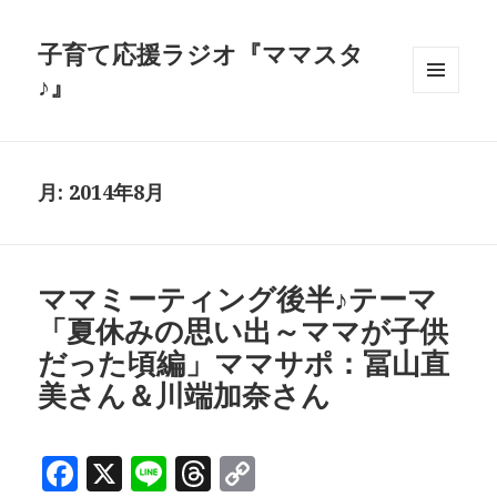
子育て応援ラジオ『ママスタ
♪』
メニュ
ーとウ
ィジェ
ット
月:
2014年8月
ママミーティング後半♪テーマ
「夏休みの思い出～ママが子供
だった頃編」ママサポ：冨山直
美さん＆川端加奈さん
F
X
Li
T
C