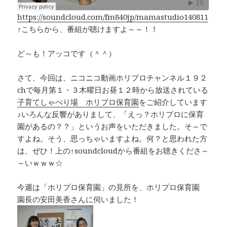
o
s
k
k
https://soundcloud.com/fm840jp/mamastudio140811
↑こちらから、番組が聴けますよ～～！！
ど～も！アッコです（＾＾）
さて、今回は、ニコニコ動画ホリプロチャンネル１９２
chで毎月第１・３木曜日お昼１２時から放送されている
子育てしゃべり場 ホリプロ保育園
をご紹介しています
♪いろんな反響がありまして、「えっ？ホリプロに保育
園があるの？？」というお声をいただきました。そ～で
すよね。そう、思っちゃいますよね。何？と思われた方
は、ぜひ！上の↑soundcloudから番組をお聴きくださ～
～いｗｗｗ☆
今週は「ホリプロ保育園」の見所を、ホリプロ保育園
園長の安田美香さんに伺いました！