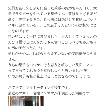
先日お盆に久しぶりに会った親戚のお姉ちゃん曰く。大
学でラグビーをやっている息子くん、背は見上げるほど
高く、体重９５キロ、真っ黒に日焼けして腹筋はバッキ
バキに割れている…。この息子くんというのは私のはと
こなのですが。
幼い頃はよく一緒に遊びました。大人しくてちょっとの
んびり屋でごはんをたくさん食べるほっぺぷちゅぷちゅ
の男の子だったんです。
それが今や…。しばらく会えていないので想像がつきま
せん。
うちの息子もいつか…そう思うと頼もしい反面、ママ～
って言ってくれる今を満喫しようと思いました(笑)
いつか息子も私が見上げるほどになるのでしょうね。
さてさて。ママミーティング後半です。
最近のママミー名物？？ママが子供だった頃編です。