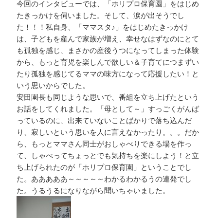
今回のインタビューでは、「ホリプロ保育園」をはじめ
たきっかけを伺いました。そして、涙が出そうでし
た！！！私自身、「ママスタ♪」をはじめたきっかけ
は、子どもを産んで家族が増え、幸せなはずなのにとて
も孤独を感じ、まさかの産後うつになってしまった体験
から、もっと育児を楽しんで欲しい＆子育てにつまずい
たり孤独を感じてるママの味方になって応援したい！と
いう思いからでした。
安田園長も同じような思いで、番組を立ち上げたという
お話をしてくれました。「母として～」すっごくがんば
っているのに、出来ていないことばかりで落ち込んだ
り、寂しいという思いを人に言えなかったり。。。だか
ら、もっとママさん同士がおしゃべりできる場を作っ
て、しゃべってちょっとでも気持ちを楽にしよう！と立
ち上げられたのが「ホリプロ保育園」ということでし
た。あああああ～～～～～わかるわかるうの連発でし
た。うるうるになりながら聞いちゃいました。