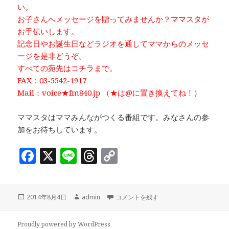
い。
お子さんへメッセージを贈ってみませんか？ママスタが
お手伝いします。
記念日やお誕生日などラジオを通してママからのメッセ
ージを是非どうぞ。
すべての宛先はコチラまで。
FAX：03-5542-1917
Mail：voice★fm840.jp （★は@に置き換えてね！）
ママスタはママみんながつくる番組です。みなさんの参
加をお待ちしています。
F
X
Li
T
C
a
n
h
o
c
e
r
p
投
作
「Happy Time♫」テーマ：「ゆる
2014年8月4日
admin
コメントを残す
e
e
y
稿
成
b
a
Li
日:
者
Proudly powered by WordPress