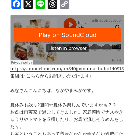
F
X
Li
T
C
a
n
h
o
c
e
r
p
e
e
y
b
a
Li
o
d
n
o
s
k
k
https://soundcloud.com/fm840jp/mamastudio140818
番組は↑こちらからお聞きいただけます♪
みなさんこんにちは。なかやまみかです。
夏休みも残り2週間☆夏休み楽しんでいますかぁ？？
お盆は両実家で過ごしてきました。家庭菜園でナスやき
ゅうりやトマトを収穫したり、お庭で流しそうめんをし
たり。
お盆ということもあって普段なかなか会えない親戚にた