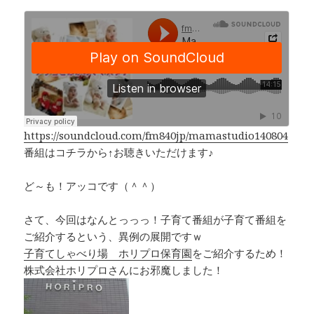
a
n
h
o
c
e
r
p
e
e
y
b
a
Li
o
d
n
o
s
k
k
https://soundcloud.com/fm840jp/mamastudio140804
番組はコチラから↑お聴きいただけます♪
ど～も！アッコです（＾＾）
さて、今回はなんとっっっ！子育て番組が子育て番組を
ご紹介するという、異例の展開ですｗ
子育てしゃべり場 ホリプロ保育園
をご紹介するため！
株式会社ホリプロさんにお邪魔しました！