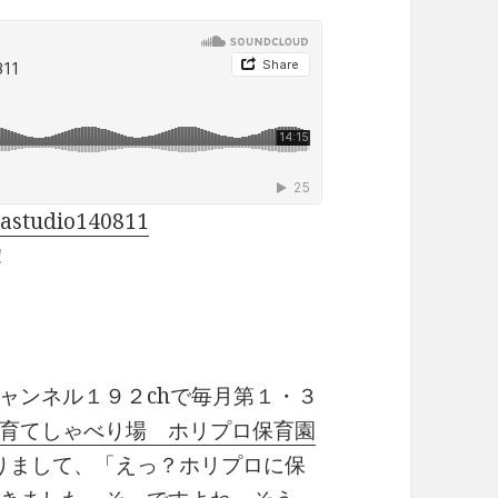
mastudio140811
！
ャンネル１９２chで毎月第１・３
育てしゃべり場 ホリプロ保育園
りまして、「えっ？ホリプロに保