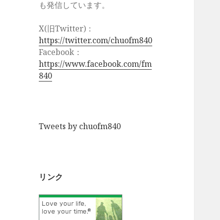
も発信しています。
X(旧Twitter)：
https://twitter.com/chuofm840
Facebook：
https://www.facebook.com/fm
840
Tweets by chuofm840
リンク