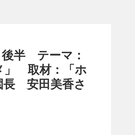
e♫」後半 テーマ：
メ」 取材：「ホ
園長 安田美香さ