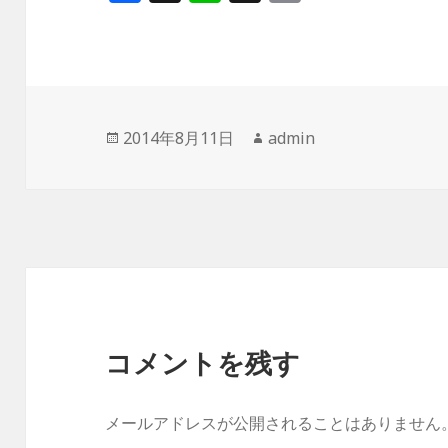
a
n
h
o
c
e
r
p
e
e
y
b
a
Li
o
d
n
投
作
2014年8月11日
admin
稿
成
o
s
k
日:
者
k
コメントを残す
メールアドレスが公開されることはありません