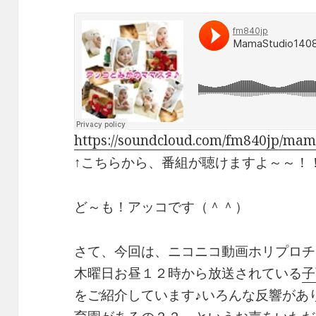
a
n
h
o
c
e
r
p
e
e
y
b
a
Li
o
d
n
o
s
k
k
https://soundcloud.com/fm840jp/ma
↑こちらから、番組が聴けますよ～～！
ど～も！アッコです（＾＾）
さて、今回は、ニコニコ動画ホリプロチ
木曜日お昼１２時から放送されている
子
をご紹介しています♪いろんな反響があ