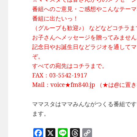
番組へのご意見・ご感想やこんなテーマ
番組に出たいっ！
（グループも歓迎♪） などなどコチラ
お子さんへメッセージを贈ってみません
記念日やお誕生日などラジオを通してマ
ぞ。
すべての宛先はコチラまで。
FAX：03-5542-1917
Mail：voice★fm840.jp （★は@
ママスタはママみんながつくる番組です
ます。
F
X
Li
T
C