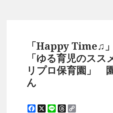
「Happy Tim
「ゆる育児のスス
リプロ保育園」 
ん
F
X
Li
T
C