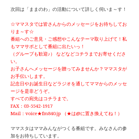
次回は「ままのわ」の活動について詳しく伺いま～す！
☆ママスタでは皆さんからのメッセージをお待ちしてお
りま～す☆
番組へのご意見・ご感想やこんなテーマ取り上げて！私
もママサポとして番組に出たいっ！
（グループも歓迎♪） などなどコチラまでお寄せくださ
い。
お子さんへメッセージを贈ってみませんか？ママスタが
お手伝いします。
記念日やお誕生日などラジオを通してママからのメッセ
ージを是非どうぞ。
すべての宛先はコチラまで。
FAX：03-5542-1917
Mail：voice★fm840.jp （★は@に置き換えてね！）
ママスタはママみんながつくる番組です。みなさんの参
加をお待ちしています。