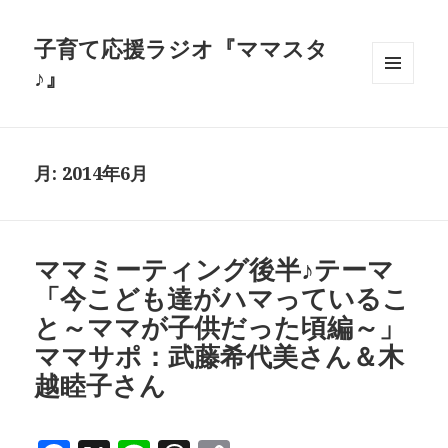
子育て応援ラジオ『ママスタ
♪』
メニュ
ーとウ
ィジェ
ット
月:
2014年6月
ママミーティング後半♪テーマ
「今こども達がハマっているこ
と～ママが子供だった頃編～」
ママサポ：武藤希代美さん＆木
越睦子さん