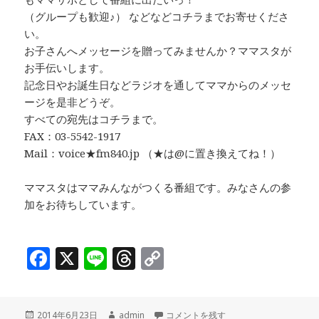
（グループも歓迎♪） などなどコチラまでお寄せくださ
い。
お子さんへメッセージを贈ってみませんか？ママスタが
お手伝いします。
記念日やお誕生日などラジオを通してママからのメッセ
ージを是非どうぞ。
すべての宛先はコチラまで。
FAX：03-5542-1917
Mail：voice★fm840.jp （★は@に置き換えてね！）
ママスタはママみんながつくる番組です。みなさんの参
加をお待ちしています。
F
X
Li
T
C
a
n
h
o
c
e
r
p
投
作
ママミーティング前半♪テーマ「今こど
2014年6月23日
admin
コメントを残す