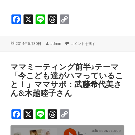
F
X
Li
T
C
a
n
h
o
c
e
r
p
投
作
ママミーティング後半♪テーマ「今こど
2014年6月30日
admin
コメントを残す
e
e
y
稿
成
b
a
Li
日:
者
o
d
n
ママミーティング前半♪テーマ
「今こども達がハマっているこ
o
s
k
と！」ママサポ：武藤希代美さ
k
ん&木越睦子さん
F
X
Li
T
C
a
n
h
o
c
e
r
p