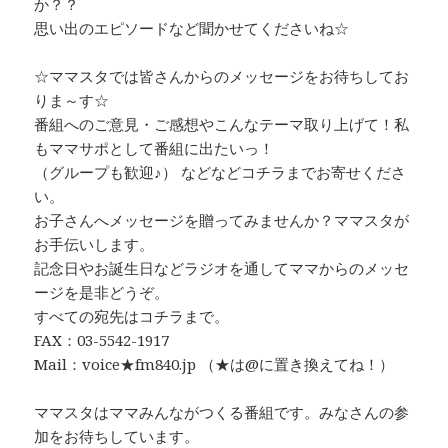
か？？
思い出のエピソードなど聞かせてくださいね☆
☆ママスタでは皆さんからのメッセージをお待ちしてお
りま～す☆
番組へのご意見・ご感想やこんなテーマ取り上げて！私
もママサポとして番組に出たいっ！
（グループも歓迎♪） などなどコチラまでお寄せくださ
い。
お子さんへメッセージを贈ってみませんか？ママスタが
お手伝いします。
記念日やお誕生日などラジオを通してママからのメッセ
ージを是非どうぞ。
すべての宛先はコチラまで。
FAX：03-5542-1917
Mail：voice★fm840.jp （★は@に置き換えてね！）
ママスタはママみんながつくる番組です。みなさんの参
加をお待ちしています。