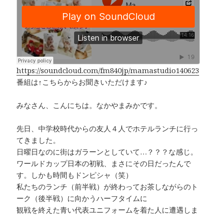
e
e
y
b
a
Li
o
d
n
o
s
k
k
https://soundcloud.com/fm840jp/mamastudio140623
番組は↑こちらからお聞きいただけます♪
みなさん、こんにちは。なかやまみかです。
先日、中学校時代からの友人４人でホテルランチに行っ
てきました。
日曜日なのに街はガラーンとしていて…？？？な感じ。
ワールドカップ日本の初戦、まさにその日だったんで
す。しかも時間もドンピシャ（笑）
私たちのランチ（前半戦）が終わってお茶しながらのト
ーク（後半戦）に向かうハーフタイムに
観戦を終えた青い代表ユニフォームを着た人に遭遇しま