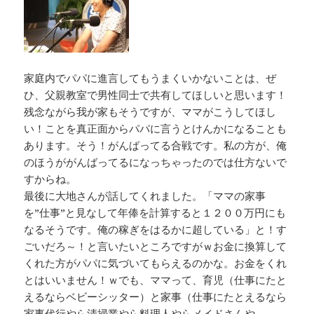
家庭内でパパに進言してもうまくいかないことは、ぜ
ひ、父親教室で男性同士で共有してほしいと思います！
残念ながら我が家もそうですが、ママがこうしてほし
い！ことを真正面からパパに言うとけんかになることも
あります。そう！がんばってる合戦です。私の方が、俺
のほうががんばってるになっちゃったのでは仕方ないで
すからね。
最後に大地さんが話してくれました。「ママの家事
を”仕事”と見なして年俸を計算すると１２００万円にも
なるそうです。俺の稼ぎをはるかに超している」と！す
ごいだろ～！と言いたいところですがｗお金に換算して
くれた方がパパに気づいてもらえるのかな。お金をくれ
とはいいません！ｗでも、ママって、育児（仕事にたと
えるならベビーシッター）と家事（仕事にたとえるなら
家事代行やら清掃業やら料理人やらメイドさんや