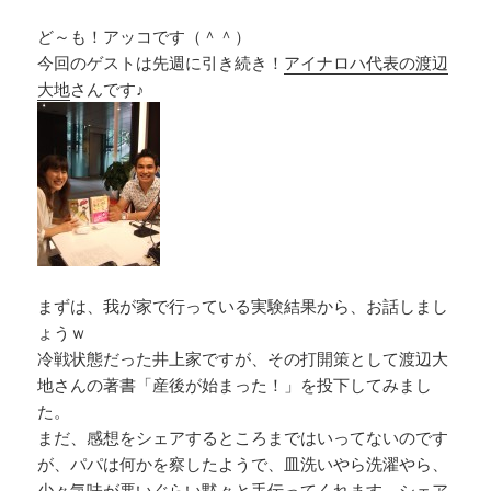
ど～も！アッコです（＾＾）
今回のゲストは先週に引き続き！
アイナロハ代表の渡辺
大地
さんです♪
まずは、我が家で行っている実験結果から、お話しまし
ょうｗ
冷戦状態だった井上家ですが、その打開策として渡辺大
地さんの著書「産後が始まった！」を投下してみまし
た。
まだ、感想をシェアするところまではいってないのです
が、パパは何かを察したようで、皿洗いやら洗濯やら、
少々気味が悪いぐらい黙々と手伝ってくれます。シェア