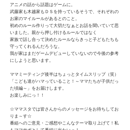
アニメの話から話題はゲームに。
武藤家も木越家もＤＳを持っているそうで、それぞれの
お家のマイルールがあるとのこと。
初めのルール作りって大切だなぁとお話を聞いていて思
いました。親から押し付けるルールではなく
家族で話し合って決めたルールならきっと子どもたちも
守ってくれるんだろうな。
我が家はまだゲームデビューしていないので今後の参考
にしようと思います。
ママミーティング後半はちょっとタイムスリップ（笑）
「こども達がハマっていること！～ママたちが子供だっ
た頃編～」をお届けします。
お楽しみにっ！！
☆ママスタでは皆さんからのメッセージをお待ちしてお
りま～す☆
番組へのご意見・ご感想やこんなテーマ取り上げて！私
もママサポとして番組に出たいっ！