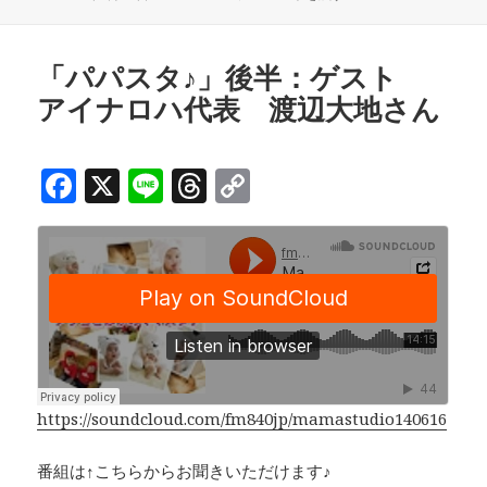
e
e
y
稿
成
b
a
Li
日:
者
o
d
n
「パパスタ♪」後半：ゲスト
アイナロハ代表 渡辺大地さん
o
s
k
k
F
X
Li
T
C
a
n
h
o
c
e
r
p
e
e
y
b
a
Li
o
d
n
o
s
k
k
https://soundcloud.com/fm840jp/mamastudio140616
番組は↑こちらからお聞きいただけます♪