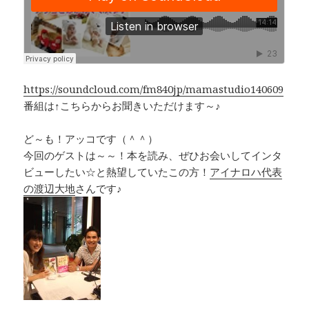
b
a
Li
o
d
n
o
s
k
k
https://soundcloud.com/fm840jp/mamastudio140609
番組は↑こちらからお聞きいただけます～♪
ど～も！アッコです（＾＾）
今回のゲストは～～！本を読み、ぜひお会いしてインタ
ビューしたい☆と熱望していたこの方！
アイナロハ代表
の渡辺大地
さんです♪