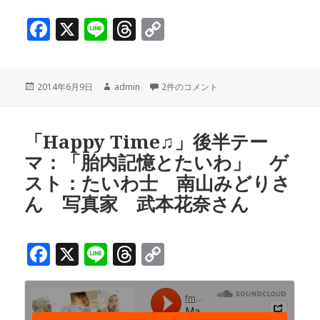
F
X
Li
T
C
a
n
h
o
c
e
r
p
投
作
「パパスタ♪」：ゲスト アイナロハ代表
2014年6月9日
admin
2件のコメント
e
e
y
稿
成
b
a
Li
日:
者
o
d
n
「Happy Time♫」後半テー
マ：「胎内記憶とたいわ」 ゲ
o
s
k
スト：たいわ士 南山みどりさ
k
ん 写真家 武本花奈さん
F
X
Li
T
C
a
n
h
o
c
e
r
p