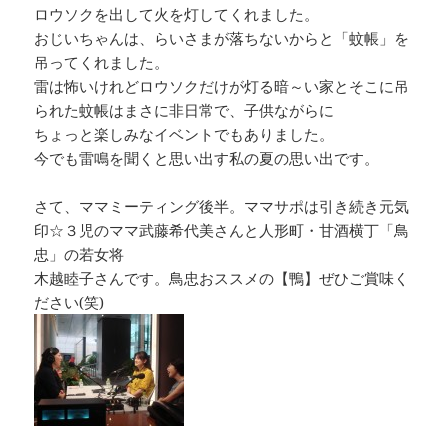
ロウソクを出して火を灯してくれました。
おじいちゃんは、らいさまが落ちないからと「蚊帳」を
吊ってくれました。
雷は怖いけれどロウソクだけが灯る暗～い家とそこに吊
られた蚊帳はまさに非日常で、子供ながらに
ちょっと楽しみなイベントでもありました。
今でも雷鳴を聞くと思い出す私の夏の思い出です。
さて、ママミーティング後半。ママサポは引き続き元気
印☆３児のママ武藤希代美さんと人形町・甘酒横丁「鳥
忠」の若女将
木越睦子さんです。鳥忠おススメの【鴨】ぜひご賞味く
ださい(笑)