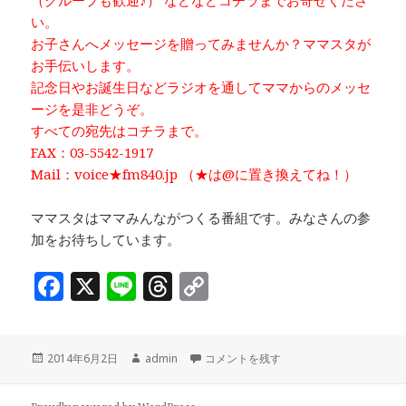
い。
お子さんへメッセージを贈ってみませんか？ママスタが
お手伝いします。
記念日やお誕生日などラジオを通してママからのメッセ
ージを是非どうぞ。
すべての宛先はコチラまで。
FAX：03-5542-1917
Mail：voice★fm840.jp （★は@に置き換えてね！）
ママスタはママみんながつくる番組です。みなさんの参
加をお待ちしています。
F
X
Li
T
C
a
n
h
o
c
e
r
p
投
作
「Happy Time♫」後半テーマ：「
2014年6月2日
admin
コメントを残す
e
e
y
稿
成
b
a
Li
日:
者