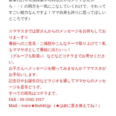
ら・・）の両方を一気にこなしていくわけで、それって
すごい能力なんですよ！ママ自身も誇りに思ってほしい
ところです♪
☆ママスタでは皆さんからのメッセージをお待ちしてお
りま～す☆
番組へのご意見・ご感想やこんなテーマ取り上げて！私
もママサポとして番組に出たいっ！
（グループも歓迎♪） などなどコチラまでお寄せくださ
い。
お子さんへメッセージを贈ってみませんか？ママスタが
お手伝いします。
記念日やお誕生日などラジオを通してママからのメッセ
ージを是非どうぞ。
すべての宛先はコチラまで。
FAX：03-5542-1917
Mail：voice★fm840.jp （★は@に置き換えてね！）