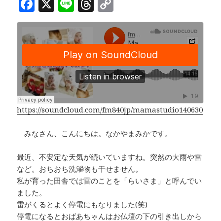
F
X
Li
T
C
a
n
h
o
c
e
r
p
e
e
y
b
a
Li
o
d
n
o
s
k
k
https://soundcloud.com/fm840jp/mamastudio140630
みなさん、こんにちは。なかやまみかです。
最近、不安定な天気が続いていますね。突然の大雨や雷
など。おちおち洗濯物も干せません。
私が育った田舎では雷のことを「らいさま」と呼んでい
ました。
雷がくるとよく停電にもなりました(笑)
停電になるとおばあちゃんはお仏壇の下の引き出しから