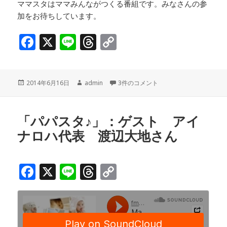
ママスタはママみんながつくる番組です。みなさんの参
加をお待ちしています。
F
X
Li
T
C
a
n
h
o
c
e
r
p
投
作
「パパスタ♪」後半：ゲスト アイナロ
2014年6月16日
admin
3件のコメント
e
e
y
稿
成
b
a
Li
日:
者
o
d
n
「パパスタ♪」：ゲスト アイ
ナロハ代表 渡辺大地さん
o
s
k
k
F
X
Li
T
C
a
n
h
o
c
e
r
p
e
e
y