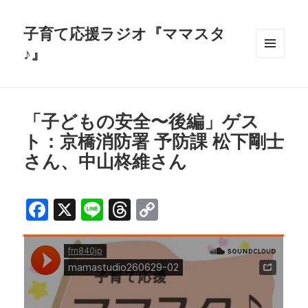
子育て応援ラジオ『ママスタ
♪』
メニュ
ーとウ
ィジェ
ット
「子どもの安全〜後編」ゲス
ト：京橋消防署 予防課 松下剛士
さん、中山柊維さん
F
X
Li
T
C
a
n
h
o
c
e
r
p
e
e
y
b
a
Li