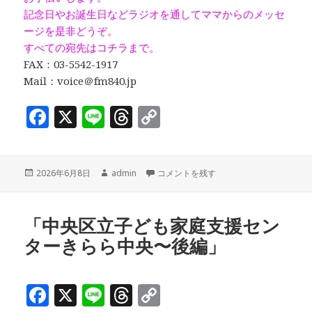
記念日やお誕生日などラジオを通してママからのメッセ
ージを是非どうぞ。
すべての宛先はコチラまで。
FAX：03-5542-1917
Mail：voice＠fm840.jp
F
X
Li
T
C
a
n
h
o
c
e
r
p
投
作
ママミーティング ～ シェアスナックDel
2026年6月8日
admin
コメントを残す
e
e
y
稿
成
b
a
Li
日:
者
o
d
n
「中央区立子ども家庭支援セン
ターきらら中央〜後編」
o
s
k
k
F
X
Li
T
C