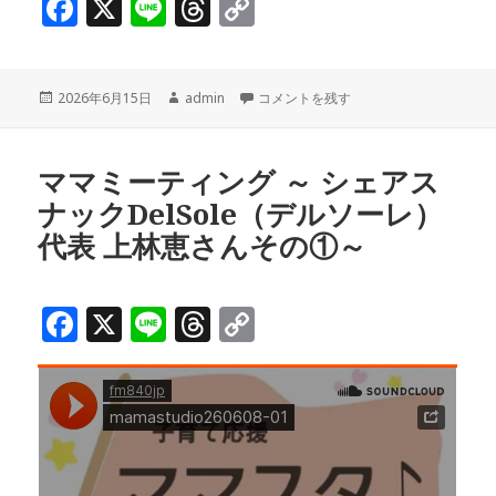
F
X
Li
T
C
a
n
h
o
c
e
r
p
投
作
ママミーティング ～ シェアスナックDe
2026年6月15日
admin
コメントを残す
e
e
y
稿
成
b
a
Li
日:
者
o
d
n
ママミーティング ～ シェアス
ナックDelSole（デルソーレ）
o
s
k
代表 上林恵さんその①～
k
F
X
Li
T
C
a
n
h
o
c
e
r
p
e
e
y
b
a
Li