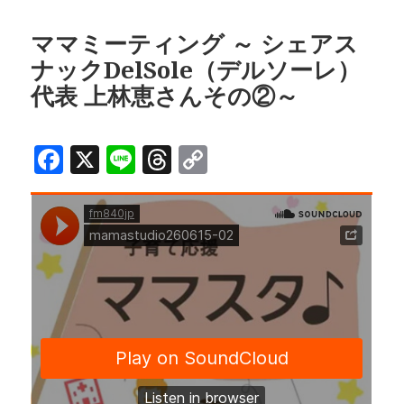
b
a
Li
日:
者
o
d
n
ママミーティング ～ シェアス
ナックDelSole（デルソーレ）
o
s
k
代表 上林恵さんその②～
k
F
X
Li
T
C
a
n
h
o
c
e
r
p
e
e
y
b
a
Li
o
d
n
o
s
k
k