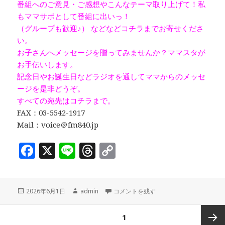
番組へのご意見・ご感想やこんなテーマ取り上げて！私
もママサポとして番組に出いっ！
（グループも歓迎♪） などなどコチラまでお寄せくださ
い。
お子さんへメッセージを贈ってみませんか？ママスタが
お手伝いします。
記念日やお誕生日などラジオを通してママからのメッセ
ージを是非どうぞ。
すべての宛先はコチラまで。
FAX：03-5542-1917
Mail：voice＠fm840.jp
F
X
Li
T
C
a
n
h
o
c
e
r
p
投
作
「中央区立子ども家庭支援センターきらら
2026年6月1日
admin
コメントを残す
e
e
y
稿
成
b
a
Li
日:
者
投
ページ
1
稿