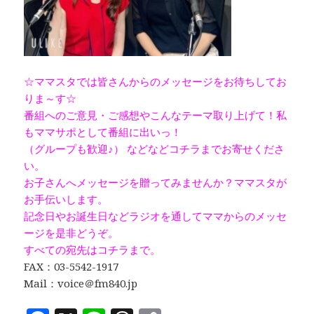
☆ママスタでは皆さんからのメッセージをお待ちしてお
りま～す☆
番組へのご意見・ご感想やこんなテーマ取り上げて！私
もママサポとして番組に出いっ！
（グループも歓迎♪） などなどコチラまでお寄せくださ
い。
お子さんへメッセージを贈ってみませんか？ママスタが
お手伝いします。
記念日やお誕生日などラジオを通してママからのメッセ
ージを是非どうぞ。
すべての宛先はコチラまで。
FAX：03-5542-1917
Mail：voice＠fm840.jp