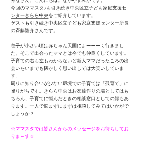
みなさん、こんにちは。なかやまみかです。
今回のママスタ♪も引き続き
中央区立子ども家庭支援セ
ンターきらら中央
をご紹介しています。
ゲストも引き続き中央区立子ども家庭支援センター所長
の斉藤隆介さんです。
息子が小さい頃は赤ちゃん天国によーーーく行きまし
た。そこで出会ったママとは今でも仲良くしています。
子育ての右も左もわからないど新人ママだったころの出
会いをいまでも懐かしく思い出しては大笑いしていま
す。
周りに知り合いが少ない環境での子育ては「孤育て」に
陥りがちです。きらら中央はお友達作りの場としてはも
ちろん、子育てに悩んだときの相談窓口としての顔もあ
ります。一人で悩まずにまずは相談してみてはいかがで
しょうか？
☆ママスタでは皆さんからのメッセージをお待ちしてお
りま～す☆