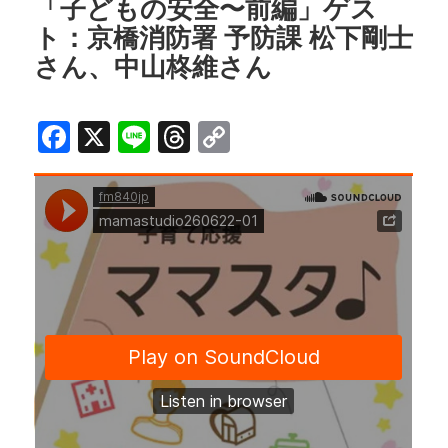
o
d
n
「子どもの安全〜前編」ゲス
ト：京橋消防署 予防課 松下剛士
o
s
k
さん、中山柊維さん
k
F
X
Li
T
C
a
n
h
o
c
e
r
p
e
e
y
b
a
Li
o
d
n
o
s
k
k