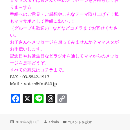
☆ママスタでは皆さんからのメッセージをお待ちしてお
りま～す☆
番組へのご意見・ご感想やこんなテーマ取り上げて！私
もママサポとして番組に出いっ！
（グループも歓迎♪） などなどコチラまでお寄せくださ
い。
お子さんへメッセージを贈ってみませんか？ママスタが
お手伝いします。
記念日やお誕生日などラジオを通してママからのメッセ
ージを是非どうぞ。
すべての宛先はコチラまで。
FAX：03-5542-1917
Mail：voice＠fm840.jp
F
X
Li
T
C
a
n
h
o
c
e
r
p
投
作
「子どもの安全〜前編」ゲスト：京橋消防
2026年6月22日
admin
コメントを残す
e
e
y
稿
成