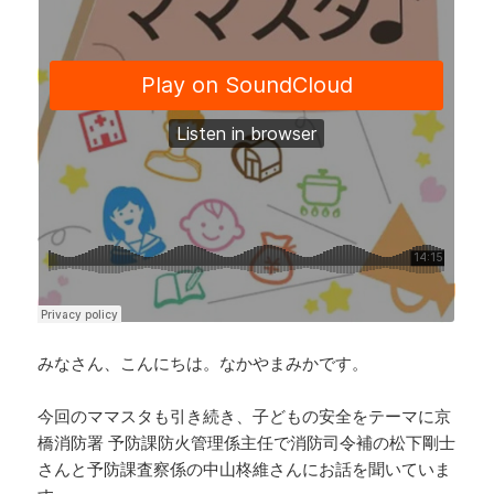
o
d
n
o
s
k
k
みなさん、こんにちは。なかやまみかです。
今回のママスタも引き続き、子どもの安全をテーマに京
橋消防署 予防課防火管理係主任で消防司令補の松下剛士
さんと予防課査察係の中山柊維さんにお話を聞いていま