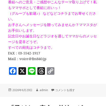
番組へのご意見・ご感想やこんなテーマ取り上げて！私
もママサポとして番組に出いっ！
（グループも歓迎♪） などなどコチラまでお寄せくださ
い。
お子さんへメッセージを贈ってみませんか？ママスタが
お手伝いします。
記念日やお誕生日などラジオを通してママからのメッセ
ージを是非どうぞ。
すべての宛先はコチラまで。
FAX：03-5542-1917
Mail：voice＠fm840.jp
F
X
Li
T
C
a
n
h
o
c
e
r
p
投
作
「子どもの安全〜後編」ゲスト：京橋消防
2026年6月29日
admin
コメントを残す
e
e
y
稿
成
b
a
Li
日:
者