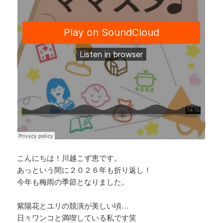
o
d
n
o
s
k
k
こんにちは！川越こず恵です。
あっという間に２０２６年も折り返し！
今年も梅雨の季節となりました。
紫陽花とユリの競演が美しい頃…
日々ワンコと満喫している私です笑