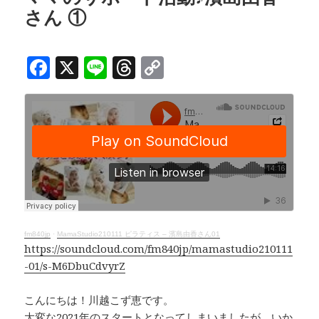
さん ①
F
X
Li
T
C
a
n
h
o
c
e
r
p
e
e
y
b
a
Li
o
d
n
o
s
k
k
fm840jp
·
MamaStudio210111 ピラティス – 濱島由香さん01
https://soundcloud.com/fm840jp/mamastudio210111
-01/s-M6DbuCdvyrZ
こんにちは！川越こず恵です。
大変な2021年のスタートとなってしまいましたが、いか