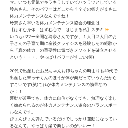
マ。いつも元気でキラキラしていてハツラツとしている
玲奈さん。そのパワーはどこから？？その答えがまさに
体力メンテナンスなんですね！
玲奈さん率いる体力メンテナンス協会の理念は
【はずむ身体 はずむ心で はじまる私】ステキ
いつもパワー全開な玲奈さんですが、１人目２人目のお
子さんの子育て期に産後クライシスを経験しその経験か
ら「真の体力」の重要性に気づきメソッドを確立させる
という・・・。やっぱりパワーがすごい(笑)
20代で出産したお兄ちゃんお姉ちゃんの時よりも40代で
出産した末っ子くんのほうが体が楽だっていうんだから
すごいです(笑)これが体力メンテナンスの効果なの
か！！
運動が苦手でも、体力に自信がなくても。無理なく楽し
く始められるのが体力メンテナンス協会のバランスボー
ルなんです。
ぴょんぴょん弾んでいるだけでしっかり運動になってい
るなんて。やっぱり楽で楽しいのがいいー！