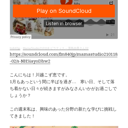
e
e
y
b
a
Li
o
d
n
o
s
k
k
fm840jp
·
MamaStudio210118 ピラティス – 濱島由香さん02
https://soundcloud.com/fm840jp/mamastudio210118
-02/s-NH5iayoDhw2
こんにちは！川越こず恵です。
1月もあっという間に半ばを過ぎ… 寒い日、そして落
ち着かない日々が続きますがみなさんいかがお過ごしで
しょうか？
この週末私は、興味のあった分野の新たな学びに挑戦し
てきました！