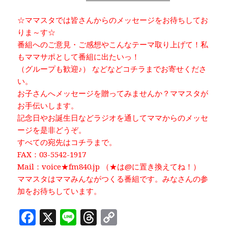
☆ママスタでは皆さんからのメッセージをお待ちしてお
りま～す☆
番組へのご意見・ご感想やこんなテーマ取り上げて！私
もママサポとして番組に出たいっ！
（グループも歓迎♪） などなどコチラまでお寄せくださ
い。
お子さんへメッセージを贈ってみませんか？ママスタが
お手伝いします。
記念日やお誕生日などラジオを通してママからのメッセ
ージを是非どうぞ。
すべての宛先はコチラまで。
FAX：03-5542-1917
Mail：voice★fm840.jp （★は@に置き換えてね！）
ママスタはママみんながつくる番組です。みなさんの参
加をお待ちしています。
F
X
Li
T
C