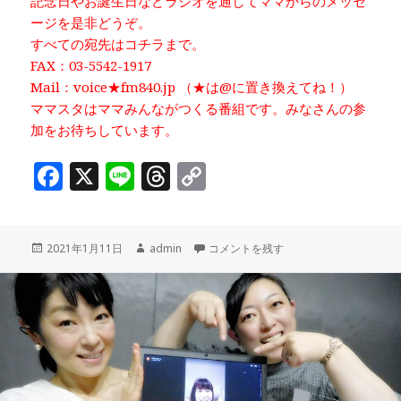
記念日やお誕生日などラジオを通してママからのメッセ
ージを是非どうぞ。
すべての宛先はコチラまで。
FAX：03-5542-1917
Mail：voice★fm840.jp （★は@に置き換えてね！）
ママスタはママみんながつくる番組です。みなさんの参
加をお待ちしています。
F
X
Li
T
C
a
n
h
o
c
e
r
p
投
作
子連れでパーソナルピラティス ママのサ
2021年1月11日
admin
コメントを残す
e
e
y
稿
成
b
a
Li
日:
者
o
d
n
o
s
k
k