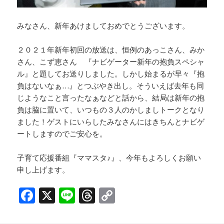
みなさん、新年あけましておめでとうございます。
２０２１年新年初回の放送は、恒例のあっこさん、みか
さん、こず恵さん 『ナビゲーター新年の抱負スペシャ
ル』と題してお送りしました。しかし始まるが早々『抱
負はないなぁ…』とつぶやき出し。そういえば去年も同
じようなこと言ったなぁなどと話から、結局は新年の抱
負は脇に置いて、いつもの３人のかしましトークとなり
ました！ゲストにいらしたみなさんにはきちんとナビゲ
ートしますのでご安心を。
子育て応援番組『ママスタ♪』、今年もよろしくお願い
申し上げます。
F
X
Li
T
C
a
n
h
o