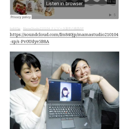
o
d
n
o
s
k
k
fm840jp
·
MamaStudio210104 ナビゲータ新年の抱負SP
https://soundcloud.com/fm840jp/mamastudio210104
-sp/s-Pv0Udye5B8A