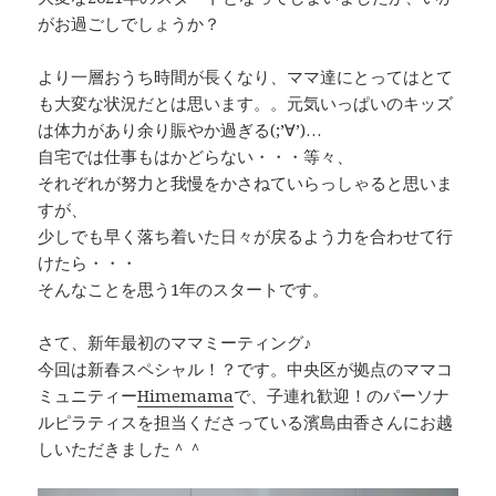
がお過ごしでしょうか？
より一層おうち時間が長くなり、ママ達にとってはとて
も大変な状況だとは思います。。元気いっぱいのキッズ
は体力があり余り賑やか過ぎる(;’∀’)…
自宅では仕事もはかどらない・・・等々、
それぞれが努力と我慢をかさねていらっしゃると思いま
すが、
少しでも早く落ち着いた日々が戻るよう力を合わせて行
けたら・・・
そんなことを思う1年のスタートです。
さて、新年最初のママミーティング♪
今回は新春スペシャル！？です。中央区が拠点のママコ
ミュニティー
Himemama
で、子連れ歓迎！のパーソナ
ルピラティスを担当くださっている濱島由香さんにお越
しいただきました＾＾