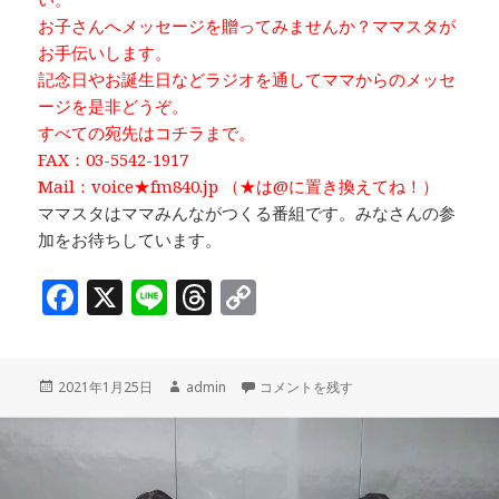
お子さんへメッセージを贈ってみませんか？ママスタが
お手伝いします。
記念日やお誕生日などラジオを通してママからのメッセ
ージを是非どうぞ。
すべての宛先はコチラまで。
FAX：03-5542-1917
Mail：voice★fm840.jp （★は@に置き換えてね！）
ママスタはママみんながつくる番組です。みなさんの参
加をお待ちしています。
F
X
Li
T
C
a
n
h
o
c
e
r
p
投
作
「あたらしい私♡～前編」ゲスト：一般
2021年1月25日
admin
コメントを残す
e
e
y
稿
成
b
a
Li
日:
者
o
d
n