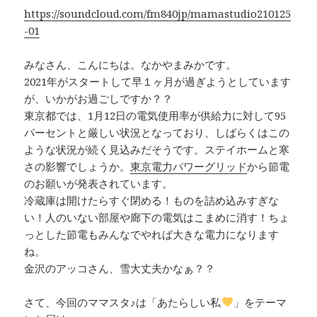
k
https://soundcloud.com/fm840jp/mamastudio210125
-01
みなさん、こんにちは。なかやまみかです。
2021年がスタートして早１ヶ月が過ぎようとしています
が、いかがお過ごしですか？？
東京都では、1月12日の電気使用率が供給力に対して95
パーセントと厳しい状況となっており、しばらくはこの
ような状況が続く見込みだそうです。ステイホームと寒
さの影響でしょうか。
東京電力パワーグリッド
から節電
のお願いが発表されています。
冷蔵庫は開けたらすぐ閉める！ものを詰め込みすぎな
い！人のいない部屋や廊下の電気はこまめに消す！ちょ
っとした節電もみんなでやれば大きな電力になります
ね。
金沢のアッコさん、雪大丈夫かなぁ？？
さて、今回のママスタ♪は「あたらしい私
」をテーマ