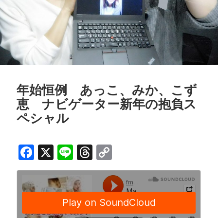
年始恒例 あっこ、みか、こず
恵 ナビゲーター新年の抱負ス
ペシャル
F
X
Li
T
C
a
n
h
o
c
e
r
p
e
e
y
b
a
Li