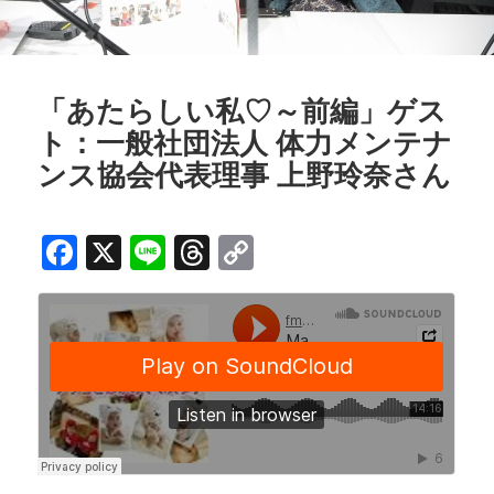
「あたらしい私♡～前編」ゲス
ト：一般社団法人 体力メンテナ
ンス協会代表理事 上野玲奈さん
F
X
Li
T
C
a
n
h
o
c
e
r
p
e
e
y
b
a
Li
o
d
n
o
s
k