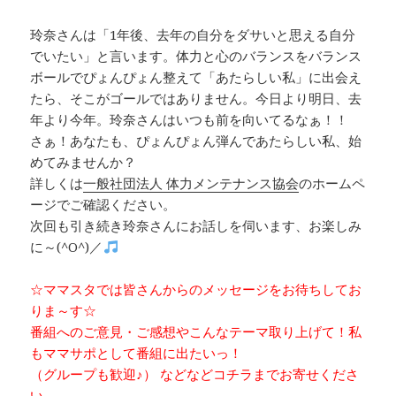
玲奈さんは「1年後、去年の自分をダサいと思える自分
でいたい」と言います。体力と心のバランスをバランス
ボールでぴょんぴょん整えて「あたらしい私」に出会え
たら、そこがゴールではありません。今日より明日、去
年より今年。玲奈さんはいつも前を向いてるなぁ！！
さぁ！あなたも、ぴょんぴょん弾んであたらしい私、始
めてみませんか？
詳しくは
一般社団法人 体力メンテナンス協会
のホームペ
ージでご確認ください。
次回も引き続き玲奈さんにお話しを伺います、お楽しみ
に～(^O^)／
☆ママスタでは皆さんからのメッセージをお待ちしてお
りま～す☆
番組へのご意見・ご感想やこんなテーマ取り上げて！私
もママサポとして番組に出たいっ！
（グループも歓迎♪） などなどコチラまでお寄せくださ
い。