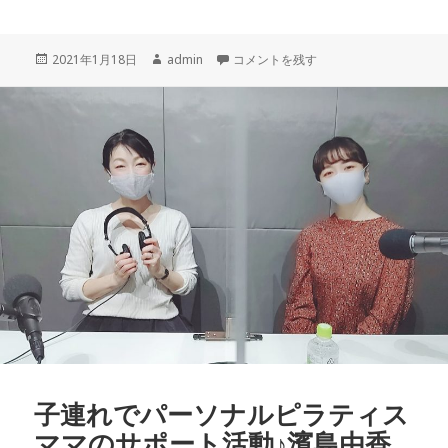
a
n
h
o
c
e
r
p
投
作
子連れでパーソナルピラティス ママのサ
2021年1月18日
admin
コメントを残す
e
e
y
稿
成
b
a
Li
日:
者
o
d
n
o
s
k
k
子連れでパーソナルピラティス
ママのサポート活動♪濱島由香