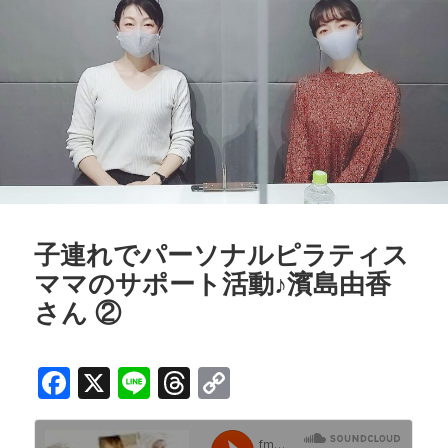
o
s
k
k
子連れでパーソナルピラティス
ママのサポート活動♪濱島由香
さん ②
F
X
Li
T
C
a
n
h
o
c
e
r
p