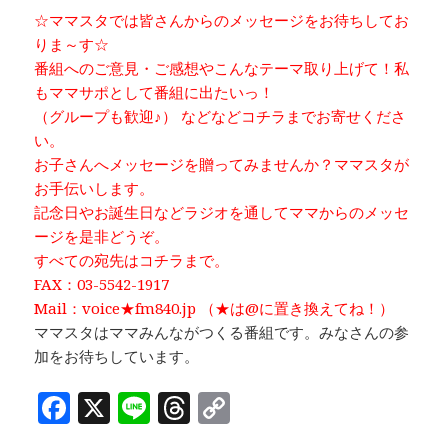
☆ママスタでは皆さんからのメッセージをお待ちしてお
りま～す☆
番組へのご意見・ご感想やこんなテーマ取り上げて！私
もママサポとして番組に出たいっ！
（グループも歓迎♪） などなどコチラまでお寄せくださ
い。
お子さんへメッセージを贈ってみませんか？ママスタが
お手伝いします。
記念日やお誕生日などラジオを通してママからのメッセ
ージを是非どうぞ。
すべての宛先はコチラまで。
FAX：03-5542-1917
Mail：voice★fm840.jp （★は@に置き換えてね！）
ママスタはママみんながつくる番組です。みなさんの参
加をお待ちしています。
F
X
Li
T
C
a
n
h
o