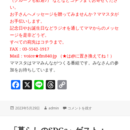
（グループも歓迎♪） などなどコチラまでお寄せくださ
い。
お子さんへメッセージを贈ってみませんか？ママスタが
お手伝いします。
記念日やお誕生日などラジオを通してママからのメッセ
ージを是非どうぞ。
すべての宛先はコチラまで。
FAX：03-5542-1917
Mail：voice★fm840.jp （★は@に置き換えてね！）
ママスタはママみんながつくる番組です。みなさんの参
加をお待ちしています。
F
X
Li
T
C
a
n
h
o
c
e
r
p
投
作
ママミーティング ♪ 育メンパパのサポ
2023年5月29日
admin
コメントを残す
e
e
y
稿
成
b
a
Li
日:
者