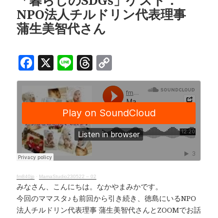
o
d
n
「暮らしのSDGs」ゲスト：
NPO法人チルドリン代表理事
o
s
k
蒲生美智代さん
k
F
X
Li
T
C
a
n
h
o
c
e
r
p
e
e
y
b
a
Li
o
d
n
o
s
k
k
fm840jp
·
MamaStudio230522 – 02
みなさん、こんにちは。なかやまみかです。
今回のママスタ♪も前回から引き続き、徳島にいるNPO
法人チルドリン代表理事 蒲生美智代さんとZOOMでお話