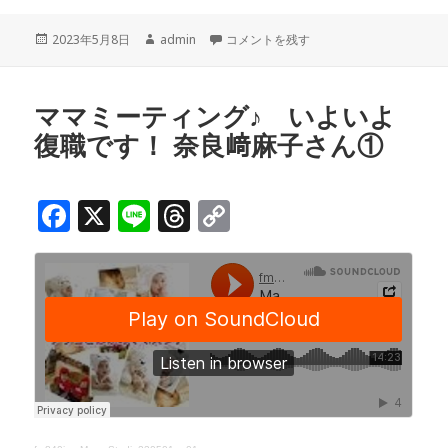
c
e
r
p
投
作
ママミーティング♪ パパも育休取得！奈
2023年5月8日
admin
コメントを残す
e
e
y
稿
成
b
a
Li
日:
者
o
d
n
ママミーティング♪ いよいよ
復職です！ 奈良﨑麻子さん①
o
s
k
k
F
X
Li
T
C
a
n
h
o
c
e
r
p
e
e
y
b
a
Li
o
d
n
o
s
k
k