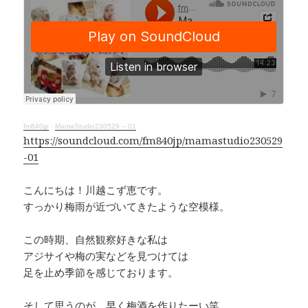
c
e
r
p
e
e
y
b
a
Li
o
d
n
o
s
k
k
fm840jp
·
MamaStudio230529 – 01
https://soundcloud.com/fm840jp/mamastudio230529
-01
こんにちは！川越こず恵です。
すっかり梅雨が近づいてきたような空模様。
この時期、自然観察好きな私は
アジサイや梅の実などを見つけては
足を止め季節を感じております。
そして思うのが、早く梅酒を作りたーい笑