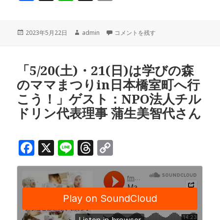
a
n
h
o
c
e
r
p
投
作
「暮らしのSDGs」ゲスト：NPO法人
2023年5月22日
admin
コメントを残す
e
e
y
稿
成
b
a
Li
日:
者
o
d
n
「5/20(土)・21(日)は学びの森
のママまつりin日本橋室町へ行
o
s
k
こう！」ゲスト：NPO法人チル
k
ドリン代表理事 蒲生美智代さん
F
X
Li
T
C
a
n
h
o
c
e
r
p
e
e
y
b
a
Li