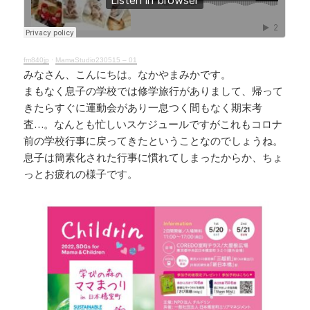
o
d
n
o
s
k
k
fm840jp
·
MamaStudio230515 – 01
みなさん、こんにちは。なかやまみかです。
まもなく息子の学校では修学旅行がありまして、帰って
きたらすぐに運動会があり一息つく間もなく期末考
査…。なんとも忙しいスケジュールですがこれもコロナ
前の学校行事に戻ってきたということなのでしょうね。
息子は簡素化された行事に慣れてしまったからか、ちょ
っとお疲れの様子です。