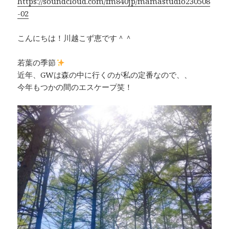
https://soundcloud.com/fm840jp/mamastudio230508
-02
こんにちは！川越こず恵です＾＾
若葉の季節
近年、GWは森の中に行くのが私の定番なので、、
今年もつかの間のエスケープ笑！