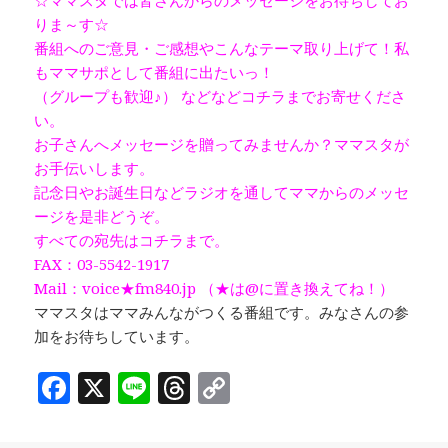
りま～す☆
番組へのご意見・ご感想やこんなテーマ取り上げて！私
もママサポとして番組に出たいっ！
（グループも歓迎♪） などなどコチラまでお寄せくださ
い。
お子さんへメッセージを贈ってみませんか？ママスタが
お手伝いします。
記念日やお誕生日などラジオを通してママからのメッセ
ージを是非どうぞ。
すべての宛先はコチラまで。
FAX：03-5542-1917
Mail：voice★fm840.jp （★は@に置き換えてね！）
ママスタはママみんながつくる番組です。みなさんの参
加をお待ちしています。
F
X
Li
T
C
a
n
h
o