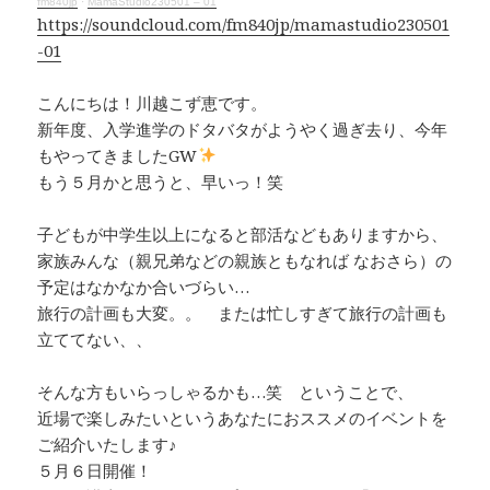
fm840jp
·
MamaStudio230501 – 01
https://soundcloud.com/fm840jp/mamastudio230501
-01
こんにちは！川越こず恵です。
新年度、入学進学のドタバタがようやく過ぎ去り、今年
もやってきましたGW
もう５月かと思うと、早いっ！笑
子どもが中学生以上になると部活などもありますから、
家族みんな（親兄弟などの親族ともなれば なおさら）の
予定はなかなか合いづらい…
旅行の計画も大変。。 または忙しすぎて旅行の計画も
立ててない、、
そんな方もいらっしゃるかも…笑 ということで、
近場で楽しみたいというあなたにおススメのイベントを
ご紹介いたします♪
５月６日開催！