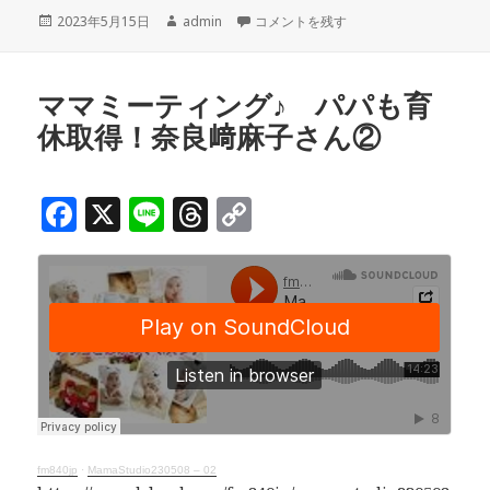
c
e
r
p
投
作
「5/20(土)・21(日)は学びの森の
2023年5月15日
admin
コメントを残す
e
e
y
稿
成
b
a
Li
日:
者
o
d
n
ママミーティング♪ パパも育
休取得！奈良﨑麻子さん②
o
s
k
k
F
X
Li
T
C
a
n
h
o
c
e
r
p
e
e
y
b
a
Li
o
d
n
o
s
k
k
fm840jp
·
MamaStudio230508 – 02