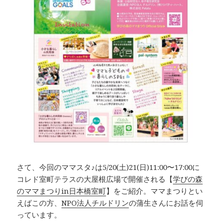
さて、今回のママスタ♪は5/20(土)21(日)11:00〜17:00に
コレド室町テラスの大屋根広場で開催される【
学びの森
のママまつりin日本橋室町
】をご紹介。ママまつりとい
えばこの方、
NPO法人チルドリン
の蒲生さんにお話を伺
っています。