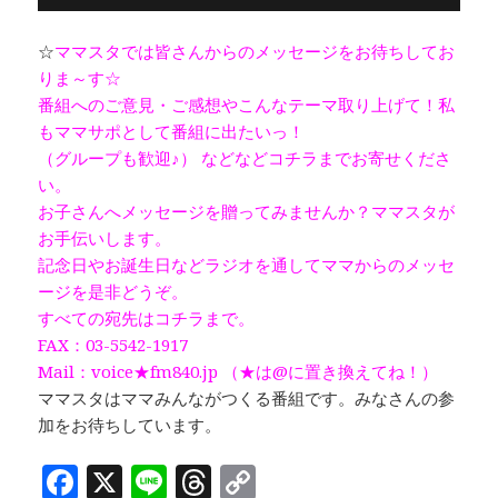
☆
ママスタでは皆さんからのメッセージをお待ちしてお
りま～す☆
番組へのご意見・ご感想やこんなテーマ取り上げて！私
もママサポとして番組に出たいっ！
（グループも歓迎♪） などなどコチラまでお寄せくださ
い。
お子さんへメッセージを贈ってみませんか？ママスタが
お手伝いします。
記念日やお誕生日などラジオを通してママからのメッセ
ージを是非どうぞ。
すべての宛先はコチラまで。
FAX：03-5542-1917
Mail：voice★fm840.jp （★は@に置き換えてね！）
ママスタはママみんながつくる番組です。みなさんの参
加をお待ちしています。
F
X
Li
T
C