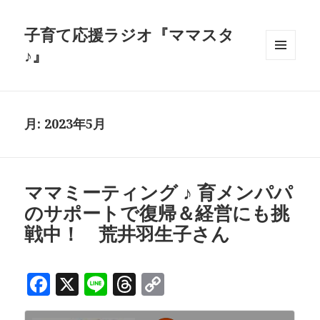
子育て応援ラジオ『ママスタ
♪』
メニュ
ーとウ
ィジェ
ット
月:
2023年5月
ママミーティング ♪ 育メンパパ
のサポートで復帰＆経営にも挑
戦中！ 荒井羽生子さん
F
X
Li
T
C
a
n
h
o