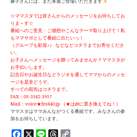
麻子さんには、また来週ご登場いただきます
☆ママスタでは皆さんからのメッセージをお待ちしてお
りま～す☆
番組へのご意見・ご感想やこんなテーマ取り上げて！私
もママサポとして番組に出たいっ！
（グループも歓迎♪） などなどコチラまでお寄せくださ
い。
お子さんへメッセージを贈ってみませんか？ママスタが
お手伝いします。
記念日やお誕生日などラジオを通してママからのメッセ
ージを是非どうぞ。
すべての宛先はコチラまで。
FAX：03-5542-1917
Mail：voice★fm840.jp （★は@に置き換えてね！）
ママスタはママみんながつくる番組です。みなさんの参
加をお待ちしています。
F
X
Li
T
C