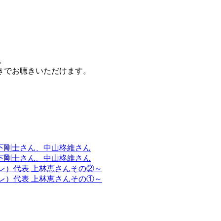
。
きでお聴きいただけます。
下剛士さん、中山柊維さん
下剛士さん、中山柊維さん
ソーレ）代表 上林恵さんその②～
ソーレ）代表 上林恵さんその①～