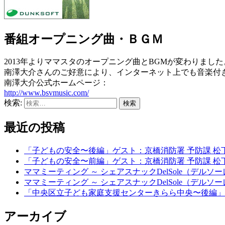
番組オープニング曲・ＢＧＭ
2013年よりママスタのオープニング曲とBGMが変わりました
南澤大介さんのご好意により、インターネット上でも音楽付
南澤大介公式ホームページ：
http://www.bsvmusic.com/
検索:
最近の投稿
「子どもの安全〜後編」ゲスト：京橋消防署 予防課 松
「子どもの安全〜前編」ゲスト：京橋消防署 予防課 松
ママミーティング ～ シェアスナックDelSole（デル
ママミーティング ～ シェアスナックDelSole（デル
「中央区立子ども家庭支援センターきらら中央〜後編」
アーカイブ