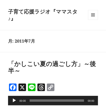
子育て応援ラジオ『ママスタ
♪』
メニュ
ーとウ
ィジェ
ット
月:
2011年7月
「かしこい夏の過ごし方」～後
半～
F
X
Li
T
C
a
n
h
o
音
c
e
r
p
00:00
00:00
声