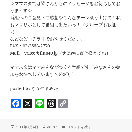
☆ママスタでは皆さんからのメッセージをお待ちしてお
りま～す☆
番組へのご意見・ご感想やこんなテーマ取り上げて！私
もママサポとして番組に出たいっ！（グループも歓迎
♪）
などなどコチラまでお寄せください。
FAX：03-3668-2770
Mail：voice★fm840.jp（★は@に置き換えてね）
ママスタはママみんながつくる番組です。みなさんの参
加をお待ちしています＼(^o^)／
posted by なかやまみか
F
X
Li
T
C
a
n
h
o
c
e
r
p
投
作
「かしこい夏の過ごし方」～前半～ に
2011年7月4日
admin
コメントを残す
e
e
y
稿
成