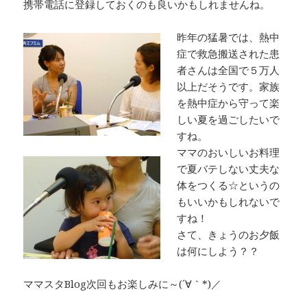
携帯電話に登録しておくのも良いかもしれませんね。
昨年の猛暑では、熱中
症で救急搬送された患
者さんは全国で５万人
以上だそうです。家族
を熱中症から守って楽
しい夏を過ごしたいで
すね。
ママのおいしいお料理
で夏バテしない丈夫な
体をつくる☆というの
もいいかもしれないで
すね！
さて、きょうのお夕飯
は何にしよう？？
ママスタBlog次回もお楽しみに～(´∀｀*)／