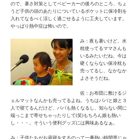
ので、暑さ対策としてベビーカーの後ろのところ、ちょ
うど子供の頭のあたりについているポケットに保冷剤を
入れてなるべく涼しく過ごせるように工夫しています。
やっぱり熱中症は怖いので。
み：夜も暑いけど、水
枕使ってるママさんも
いるみたいだね。今は
硬くならない保冷枕も
売ってるし、なかなか
よさそうだね。
佐：お布団に敷けるジ
ェルマットなんかも売ってるよね。うちはパパと娘と３
人で寝てるんだけど、パパも熱くなるし、知らない間に
端っこまで寄せちゃったりして(笑)もちろん娘も熱い
し・・・。そういう便利グッズには興味あるなぁ。
み：子供たちがお昼寝をするのって一番熱い時間帯じゃ