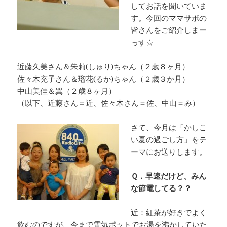
してお話を聞いていま
す。今回のママサポの
皆さんをご紹介しまー
っす☆
近藤久美さん＆朱莉(しゅり)ちゃん（２歳８ヶ月）
佐々木充子さん＆瑠花(るか)ちゃん（２歳３か月）
中山美佳＆翼（２歳８ヶ月）
（以下、近藤さん＝近、佐々木さん＝佐、中山＝み）
さて、今月は「かしこ
い夏の過ごし方」をテ
ーマにお送りします。
Ｑ．早速だけど、みん
な節電してる？？
近：紅茶が好きでよく
飲むのですが、今まで電気ポットでお湯を沸かしていた