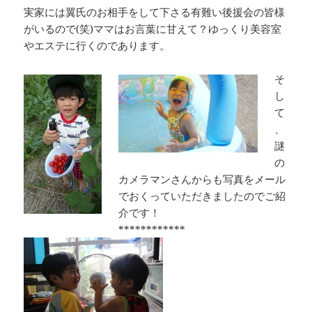
実家には翼氏のお相手をして下さる有難い後援会の皆様
がいるので(笑)ママはお言葉に甘えて？ゆっくり美容室
やエステに行くのであります。
そ
し
て
、
謎
の
カメラマンさんからも写真をメール
でおくっていただきましたのでご紹
介です！
************