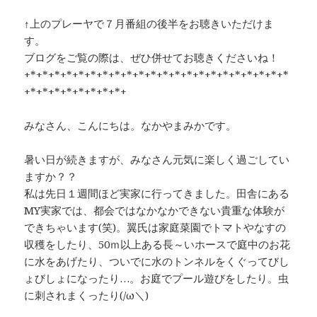
e
e
y
プ
↑上のプレーヤで７月番組の後半をお聴きいただけま
b
a
Li
レ
す。
ー
o
d
n
ブログをご覧の際は、ぜひ併せてお聴きくださいね！
ヤ
o
s
k
+*+*+*+*+*+*+*+*+*+*+*+*+*+*+*+*+*+*+*+*+*+*
ー
+*+*+*+*+*+*+*+*+
k
みなさん、こんにちは。なかやまみかです。
暑い日が続きますが、みなさん元気に楽しく過ごしてい
ますか？？
私は先日１週間ほど実家に行ってきました。田舎にある
MY実家では、都会ではなかなかできない貴重な体験が
できちゃいます(笑)。翼氏は家庭菜園でトマトやなすの
収穫をしたり、50ｍ以上ある長～いホースで庭中のお花
に水をあげたり、ついでに水のトンネルをくぐってびし
ょびしょになったり…。お庭でプール遊びをしたり。虫
に刺されまくったり(/ω＼)