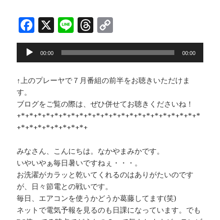
k
F
X
Li
T
C
a
n
h
o
音
c
e
r
p
00:00
00:00
声
e
e
y
プ
↑上のプレーヤで７月番組の前半をお聴きいただけま
b
a
Li
レ
す。
ー
o
d
n
ブログをご覧の際は、ぜひ併せてお聴きくださいね！
ヤ
o
s
k
+*+*+*+*+*+*+*+*+*+*+*+*+*+*+*+*+*+*+*+*+*+*
ー
+*+*+*+*+*+*+*+*+
k
みなさん、こんにちは。なかやまみかです。
いやいやぁ毎日暑いですねぇ・・・。
お洗濯がカラッと乾いてくれるのはありがたいのです
が、日々節電との戦いです。
毎日、エアコンを使うかどうか葛藤してます(笑)
ネットで電気予報を見るのも日課になっています。でも