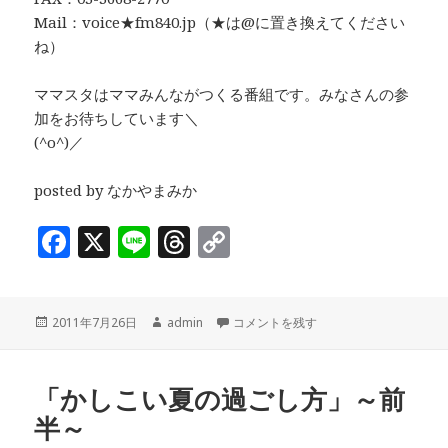
Mail：voice★fm840.jp（★は@に置き換えてください
ね）
ママスタはママみんながつくる番組です。みなさんの参
加をお待ちしています＼
(^o^)／
posted by なかやまみか
F
X
Li
T
C
a
n
h
o
c
e
r
p
投
作
「かしこい夏の過ごし方」～後半～ に
2011年7月26日
admin
コメントを残す
e
e
y
稿
成
b
a
Li
日:
者
o
d
n
「かしこい夏の過ごし方」～前
半～
o
s
k