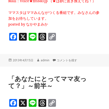
Mail：voice★fm840.jp （★は@に置き換えてね！）
ママスタはママみんながつくる番組です。みなさんの参
加をお待ちしています。
posted by なかやまみか
F
X
Li
T
C
a
n
h
o
c
e
r
p
e
e
y
投
作
「あなたにとってママ友って？？」～後
2013年4月15日
admin
コメントを残す
稿
成
b
a
Li
日:
者
o
d
n
「あなたにとってママ友っ
o
s
k
て？」～前半～
k
F
X
Li
T
C