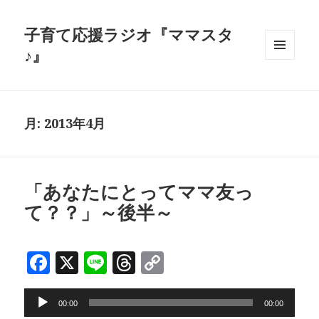
子育て応援ラジオ『ママスタ
♪』
メニュ
ーとウ
ィジェ
ット
月:
2013年4月
「あなたにとってママ友っ
て？？」～後半～
F
X
Li
T
C
a
n
h
o
音
c
e
r
p
00:00
00:00
声