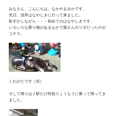
e
e
y
プ
みなさん、こんにちは。なかやまみかです。
b
a
Li
レ
先日、浅草はなやしきに行って来ました。
ー
o
d
n
恥ずかしながら・・・初めてのはなやしきです。
ヤ
o
s
k
いろいろな乗り物があるなかで翼さんのツボだったのが
ー
コチラ。
k
くわがたです（笑）
そして帰りは１駅だけ特急りょうもうに乗って帰ってき
ました。