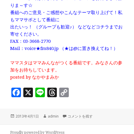
りま～す☆
番組へのご意見・ご感想やこんなテーマ取り上げて！私
もママサポとして番組に
出たいっ！ （グループも歓迎♪） などなどコチラまでお
寄せください。
FAX：03-3668-2770
Mail：voice★fm840.jp （★は@に置き換えてね！）
ママスタはママみんながつくる番組です。みなさんの参
加をお待ちしています。
posted by なかやまみか
F
X
Li
T
C
a
n
h
o
c
e
r
p
投
作
「あなたにとってママ友って？」～前半～
2013年4月1日
admin
コメントを残す
e
e
y
稿
成
b
a
Li
日:
者
Proudly powered by WordPress