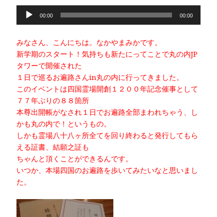
a
n
h
o
音
c
e
r
p
00:00
00:00
声
e
e
y
プ
みなさん、こんにちは。なかやまみかです。
b
a
Li
レ
新学期のスタート！気持ちも新たにってことで丸の内JP
ー
o
d
n
タワーで開催された
ヤ
o
s
k
１日で巡るお遍路さんin丸の内に行ってきました。
ー
このイベントは四国霊場開創１２００年記念催事として
k
７７年ぶりの８８箇所
本尊出開帳がなされ１日でお遍路全部まわれちゃう、し
かも丸の内で！というもの。
しかも霊場八十八ヶ所全てを回り終わると発行してもら
える証書、結願之証も
ちゃんと頂くことができるんです。
いつか、本場四国のお遍路を歩いてみたいなと思いまし
た。