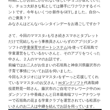
り。チョコ大好きな私としては勝手にワクワクするイベ
ントです。今年もいくつか新作をGETしました。自分へ
のご褒美？？
みなさんはどんなバレンタインデーをお過ごしですか？
さて、今回のママスタ♪も引き続きスマホとタブレット
だけで完結しちゃう事務員さんいらずのアプリ(ダンク
ソフトの
学童保育サポートシステム
)を使って石垣島で
学童運営をしているかいさんと、そのアプリをつくった
中さん、２人のママのお話です。
前編ではお二人がお住まいの石垣島と神奈川県藤沢市の
子育て事情についてお話を伺いました。
今回もスタジオにはママスタ♪をずーっと応援してくれ
ているママスタ♪のお父さん！
㈱ダンクソフト
代表取締
役星野晃一郎さん。藤沢市のご自宅でテレワーク中の㈱
ダンクソフト中香織さんと日本最南端フリーアナウンサ
ーで石垣島の花まる学童クラブを運営されている松原か
いさんのお二人は中継を結んでお話を伺っています。