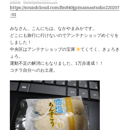
fm840jp
·
MamaStudio220207 – 01
https://soundcloud.com/fm840jp/mamastudio220207
-01
みなさん、こんにちは。なかやまみかです。
どこにも旅行に行けないのでアンテナショップめぐりを
しました！
中央区はアンテナショップの宝庫
てくてく、きょろき
ょろ。
運動不足の解消にもなりました。1万歩達成！！
コチラ自分へのお土産。