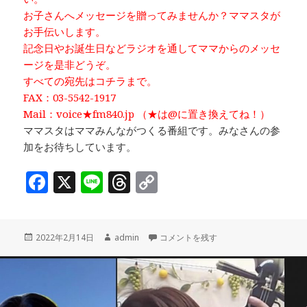
お子さんへメッセージを贈ってみませんか？ママスタが
お手伝いします。
記念日やお誕生日などラジオを通してママからのメッセ
ージを是非どうぞ。
すべての宛先はコチラまで。
FAX：03-5542-1917
Mail：voice★fm840.jp （★は@に置き換えてね！）
ママスタはママみんながつくる番組です。みなさんの参
加をお待ちしています。
F
X
Li
T
C
a
n
h
o
c
e
r
p
投
作
「デジタルでもっと子育て：学童保育サ
2022年2月14日
admin
コメントを残す
e
e
y
稿
成
b
a
Li
日:
者
o
d
n