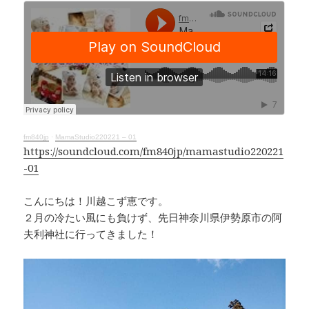
c
e
r
p
e
e
y
b
a
Li
o
d
n
o
s
k
k
fm840jp
·
MamaStudio220221 – 01
https://soundcloud.com/fm840jp/mamastudio220221
-01
こんにちは！川越こず恵です。
２月の冷たい風にも負けず、先日神奈川県伊勢原市の阿
夫利神社に行ってきました！