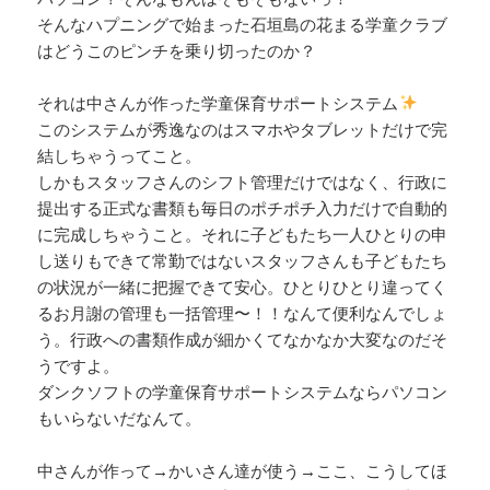
そんなハプニングで始まった石垣島の花まる学童クラブ
はどうこのピンチを乗り切ったのか？
それは中さんが作った学童保育サポートシステム
このシステムが秀逸なのはスマホやタブレットだけで完
結しちゃうってこと。
しかもスタッフさんのシフト管理だけではなく、行政に
提出する正式な書類も毎日のポチポチ入力だけで自動的
に完成しちゃうこと。それに子どもたち一人ひとりの申
し送りもできて常勤ではないスタッフさんも子どもたち
の状況が一緒に把握できて安心。ひとりひとり違ってく
るお月謝の管理も一括管理〜！！なんて便利なんでしょ
う。行政への書類作成が細かくてなかなか大変なのだそ
うですよ。
ダンクソフトの学童保育サポートシステムならパソコン
もいらないだなんて。
中さんが作って→かいさん達が使う→ここ、こうしてほ