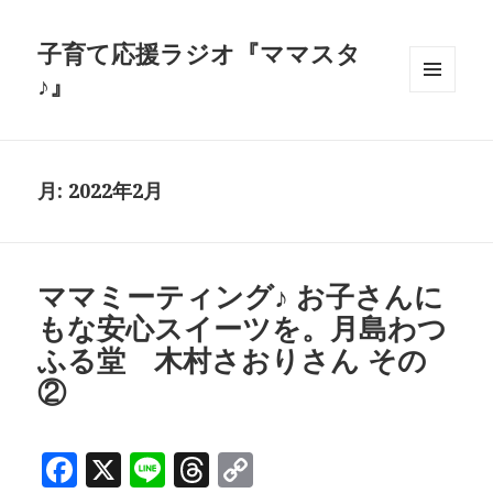
子育て応援ラジオ『ママスタ
♪』
メニュ
ーとウ
ィジェ
ット
月:
2022年2月
ママミーティング♪ お子さんに
もな安心スイーツを。月島わつ
ふる堂 木村さおりさん その
②
F
X
Li
T
C