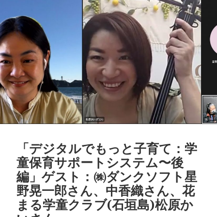
o
d
n
o
s
k
k
「デジタルでもっと子育て：学
童保育サポートシステム〜後
編」ゲスト：㈱ダンクソフト星
野晃一郎さん、中香織さん、花
まる学童クラブ(石垣島)松原か