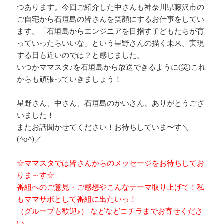
つあります。今回ご紹介した中さんも神奈川県藤沢市の
ご自宅から石垣島の皆さんを笑顔にするお仕事をしてい
ます。「石垣島からエンジニアを目指す子どもたちが育
っていったらいいな」という星野さんの描く未来。実現
する日も近いのでは？と感じました。
いつかママスタ♪を石垣島から放送できるように(笑)これ
からも頑張っていきましょう！
星野さん、中さん、石垣島のかいさん、ありがとうござ
いました！
またお話聞かせてください！お待ちしていま〜す＼
(^o^)／
☆ママスタでは皆さんからのメッセージをお待ちしてお
りま～す☆
番組へのご意見・ご感想やこんなテーマ取り上げて！私
もママサポとして番組に出たいっ！
（グループも歓迎♪） などなどコチラまでお寄せくださ
い。