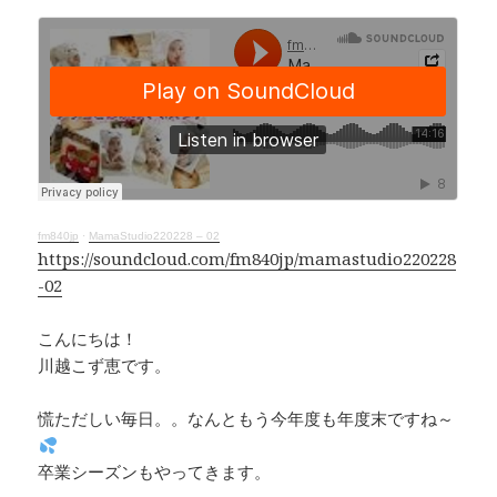
a
n
h
o
c
e
r
p
e
e
y
b
a
Li
o
d
n
o
s
k
k
fm840jp
·
MamaStudio220228 – 02
https://soundcloud.com/fm840jp/mamastudio220228
-02
こんにちは！
川越こず恵です。
慌ただしい毎日。。なんともう今年度も年度末ですね～
卒業シーズンもやってきます。