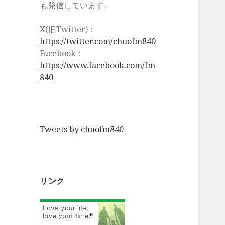
も発信しています。
X(旧Twitter)：
https://twitter.com/chuofm840
Facebook：
https://www.facebook.com/fm
840
Tweets by chuofm840
リンク