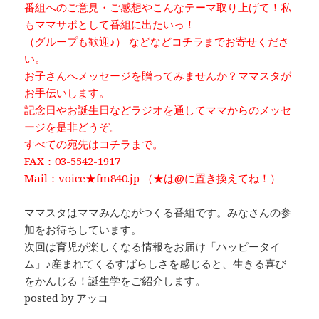
番組へのご意見・ご感想やこんなテーマ取り上げて！私
もママサポとして番組に出たいっ！
（グループも歓迎♪） などなどコチラまでお寄せくださ
い。
お子さんへメッセージを贈ってみませんか？ママスタが
お手伝いします。
記念日やお誕生日などラジオを通してママからのメッセ
ージを是非どうぞ。
すべての宛先はコチラまで。
FAX：03-5542-1917
Mail：voice★fm840.jp （★は@に置き換えてね！）
ママスタはママみんながつくる番組です。みなさんの参
加をお待ちしています。
次回は育児が楽しくなる情報をお届け「ハッピータイ
ム」♪産まれてくるすばらしさを感じると、生きる喜び
をかんじる！誕生学をご紹介します。
posted by アッコ