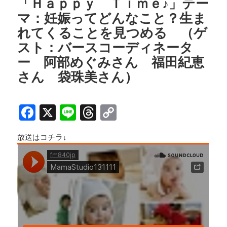
o
d
n
「Ｈａｐｐｙ Ｔｉｍｅ♪」テー
マ：妊娠ってどんなこと？生ま
o
s
k
れてくることを見つめる （ゲ
k
スト：バースコーディネータ
ー 阿部めぐみさん 福田紀恵
さん 袋珠美さん）
F
X
Li
T
C
a
n
h
o
放送はコチラ↓
c
e
r
p
e
e
y
b
a
Li
o
d
n
o
s
k
k