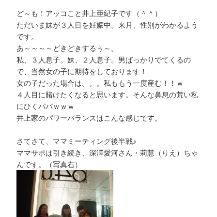
ど～も！アッコこと井上亜紀子です（＾＾）
ただいま妹が３人目を妊娠中。来月、性別がわかるよう
です。
あ～～～～どきどきするぅ～。
私、３人息子。妹、２人息子。男ばっかりでてくるの
で、当然女の子に期待をしております！
女の子だった場合は。。。私ももう一度産む！！ｗ
４人目に賭けたくなると思います。そんな鼻息の荒い私
にひくパパｗｗｗ
井上家のパワーバランスはこんな感じです。
さてさて、ママミーティング後半戦♪
ママサポは引き続き、深澤愛河さん・莉慧（りえ）ちゃ
んです。（写真右）