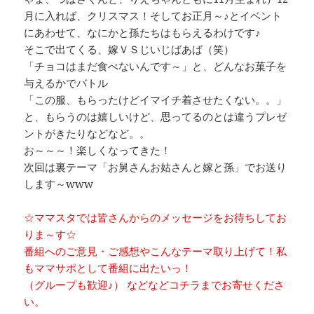
月に入れば、クリスマス！そしてお正月～♪とイベント
にあわせて、なにかと孫たちはもらえるわけです♪
そこで出てくる、嫁ＶＳじいじばあば（笑）
「チョコはまだ食べないんです～」と、どんなお菓子を
与えるかでバトル
「この服、もらったけどイマイチ着させたくない。。」
と、もらうのは嬉しいけど、思ってるのとは違うプレゼ
ントがきたりなどなど。。
お～～～！楽しくなってきた！
次回は裏テーマ「お舅さんお姑さんと嫁と孫」でお送り
します～www
☆ママスタでは皆さんからのメッセージをお待ちしてお
りま～す☆
番組へのご意見・ご感想やこんなテーマ取り上げて！私
もママサポとして番組に出たいっ！
（グループも歓迎♪） などなどコチラまでお寄せくださ
い。