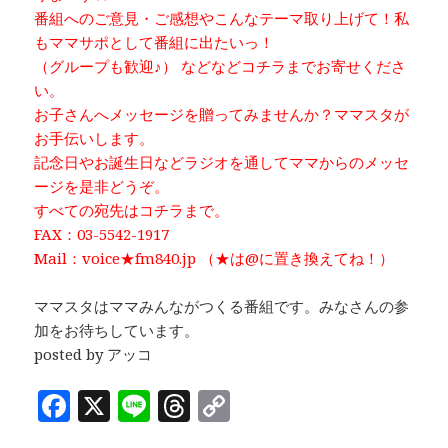
番組へのご意見・ご感想やこんなテーマ取り上げて！私
もママサポとして番組に出たいっ！
（グループも歓迎♪） などなどコチラまでお寄せくださ
い。
お子さんへメッセージを贈ってみませんか？ママスタが
お手伝いします。
記念日やお誕生日などラジオを通してママからのメッセ
ージを是非どうぞ。
すべての宛先はコチラまで。
FAX：03-5542-1917
Mail：voice★fm840.jp （★は@に置き換えてね！）
ママスタはママみんながつくる番組です。みなさんの参
加をお待ちしています。
posted by アッコ
F
X
Li
T
C
a
n
h
o