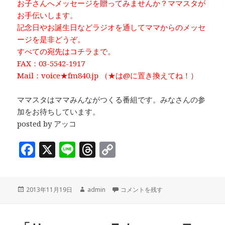
お子さんへメッセージを贈ってみませんか？ママスタが
お手伝いします。
記念日やお誕生日などラジオを通してママからのメッセ
ージを是非どうぞ。
すべての宛先はコチラまで。
FAX：03-5542-1917
Mail：voice★fm840.jp （★は@に置き換えてね！）
ママスタはママみんながつくる番組です。みなさんの参
加をお待ちしています。
posted by アッコ
F
X
Li
T
C
a
n
h
o
c
e
r
p
投
作
ママミーティング♪テーマ：「おじい
2013年11月19日
admin
コメントを残す
e
e
y
稿
成
b
a
Li
日:
者