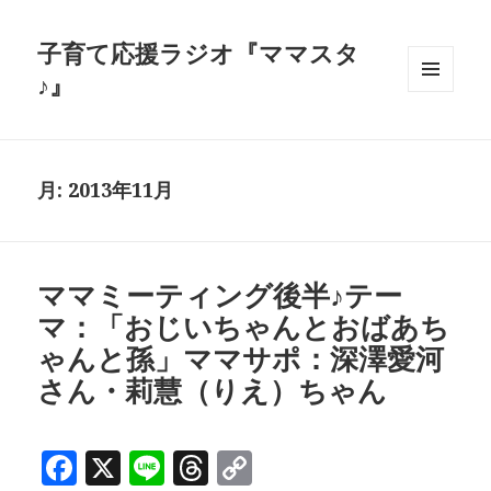
子育て応援ラジオ『ママスタ
♪』
メニュ
ーとウ
ィジェ
ット
月:
2013年11月
ママミーティング後半♪テー
マ：「おじいちゃんとおばあち
ゃんと孫」ママサポ：深澤愛河
さん・莉慧（りえ）ちゃん
F
X
Li
T
C