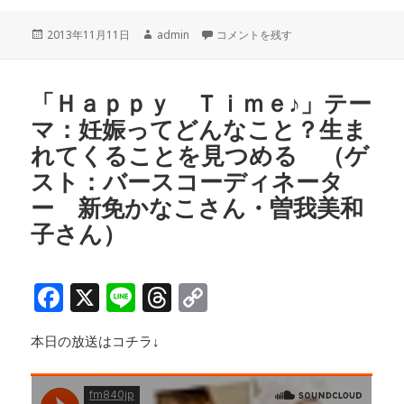
c
e
r
p
投
作
「Ｈａｐｐｙ Ｔｉｍｅ♪」テーマ：
2013年11月11日
admin
コメントを残す
e
e
y
稿
成
b
a
Li
日:
者
o
d
n
「Ｈａｐｐｙ Ｔｉｍｅ♪」テー
マ：妊娠ってどんなこと？生ま
o
s
k
れてくることを見つめる （ゲ
k
スト：バースコーディネータ
ー 新免かなこさん・曽我美和
子さん）
F
X
Li
T
C
a
n
h
o
本日の放送はコチラ↓
c
e
r
p
e
e
y