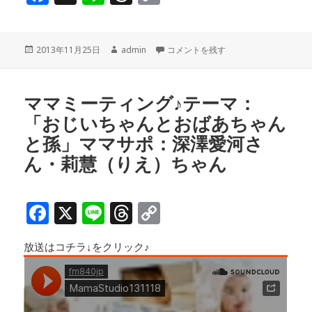
a
n
h
o
c
e
r
p
投
作
ママミーティング後半♪テーマ：「お
2013年11月25日
admin
コメントを残す
e
e
y
稿
成
b
a
Li
日:
者
o
d
n
ママミーティング♪テーマ：
「おじいちゃんとおばあちゃん
o
s
k
と孫」ママサポ：深澤愛河さ
k
ん・莉慧（りえ）ちゃん
F
X
Li
T
C
a
n
h
o
放送はコチラ↓をクリック♪
c
e
r
p
e
e
y
b
a
Li