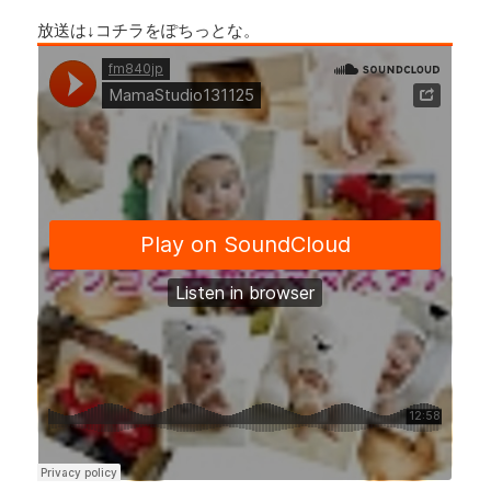
a
n
h
o
放送は↓コチラをぽちっとな。
c
e
r
p
e
e
y
b
a
Li
o
d
n
o
s
k
k