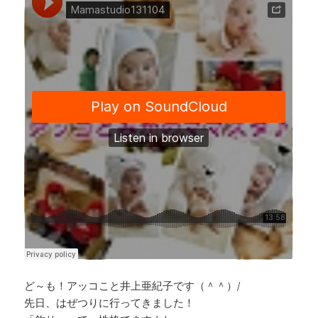
b
a
Li
o
d
n
o
s
k
k
ど～も！アッコこと井上亜紀子です（＾＾）/
先日、はぜつりに行ってきました！