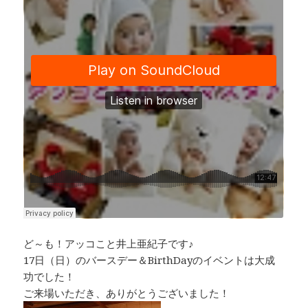
o
d
n
o
s
k
k
ど～も！アッコこと井上亜紀子です♪
17日（日）のバースデー＆BirthDayのイベントは大成
功でした！
ご来場いただき、ありがとうございました！