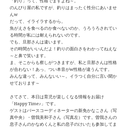
「釣り」って、性格でますよね～。
のんびり屋の私ですが、釣りはまったく性分にあいませ
んw
だって、イライラするから。
魚がえさを食べるのか食べないのか、うろうろされてい
る時間が私には耐えられないのです。
でも、旦那さんは違います。
その時間がいいんだよ！釣りの面白さをわかってねえな
～と鼻で笑います。
ま、そこからも察しがつきますが、私と旦那さんは性格
が合わない！あっ、つい本音がw性格が違うんです。
みんな違って、みんないい～。イラつく自分に言い聞か
せております～
さてさて、本日は育児が楽しくなる情報をお届け
「Happy Time♪」です。
ゲストはバースコーディネーターの新免かなこさん（写
真中央）・曽我美和子さん（写真左）です。曽我さんの
息子さんのかなめくんと私の息子のけいたも参加してま