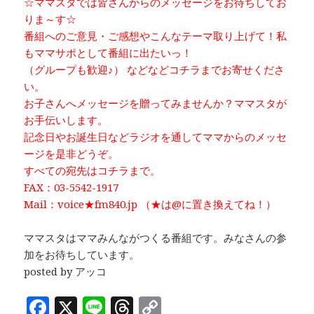
☆ママスタでは皆さんからのメッセージをお待ちしてお
りま～す☆
番組へのご意見・ご感想やこんなテーマ取り上げて！私
もママサポとして番組に出たいっ！
（グループも歓迎♪） などなどコチラまでお寄せくださ
い。
お子さんへメッセージを贈ってみませんか？ママスタが
お手伝いします。
記念日やお誕生日などラジオを通してママからのメッセ
ージを是非どうぞ。
すべての宛先はコチラまで。
FAX：03-5542-1917
Mail：voice★fm840.jp （★は@に置き換えてね！）
ママスタはママみんながつくる番組です。みなさんの参
加をお待ちしています。
posted by アッコ
F
X
Li
T
C