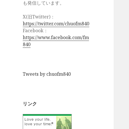
も発信しています。
X(旧Twitter)：
https://twitter.com/chuofm840
Facebook：
https://www.facebook.com/fm
840
Tweets by chuofm840
リンク