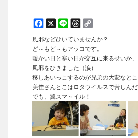
F
X
Li
T
C
a
n
h
o
風邪などひいていませんか？
c
e
r
p
ど～もど～もアッコです。
e
e
y
暖かい日と寒い日が交互に来るせいか、
b
a
Li
風邪をひきました（涙）
o
d
n
移しあいっこするのが兄弟の大変なとこ
o
s
k
美佳さんとこはロタウイルスで苦しんだ
k
でも、翼スマ～イル！