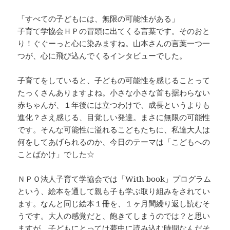
「すべての子どもには、無限の可能性がある」
子育て学協会ＨＰの冒頭に出てくる言葉です。そのおと
り！ぐぐーっと心に染みますね。山本さんの言葉一つ一
つが、心に飛び込んでくるインタビューでした。
子育てをしていると、子どもの可能性を感じることって
たっくさんありますよね。小さな小さな首も据わらない
赤ちゃんが、１年後には立つわけで、成長というよりも
進化？さえ感じる、目覚しい発達。まさに無限の可能性
です。そんな可能性に溢れるこどもたちに、私達大人は
何をしてあげられるのか、今日のテーマは「こどもへの
ことばかけ」でした☆
ＮＰＯ法人子育て学協会では「With book」プログラム
という、絵本を通して親も子も学ぶ取り組みをされてい
ます。なんと同じ絵本１冊を、１ヶ月間繰り返し読むそ
うです。大人の感覚だと、飽きてしまうのでは？と思い
ますが、子どもにとっては夢中に読み込む時間なんだそ