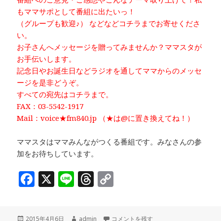
もママサポとして番組に出たいっ！
（グループも歓迎♪） などなどコチラまでお寄せくださ
い。
お子さんへメッセージを贈ってみませんか？ママスタが
お手伝いします。
記念日やお誕生日などラジオを通してママからのメッセ
ージを是非どうぞ。
すべての宛先はコチラまで。
FAX：03-5542-1917
Mail：voice★fm840.jp （★は@に置き換えてね！）
ママスタはママみんながつくる番組です。みなさんの参
加をお待ちしています。
F
X
Li
T
C
a
n
h
o
c
e
r
p
投
作
「Happy Time♫（後半）」ゲスト
2015年4月6日
admin
コメントを残す