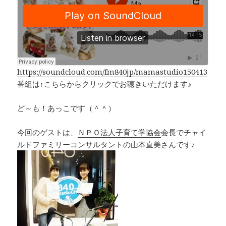
e
e
y
b
a
Li
o
d
n
o
s
k
k
https://soundcloud.com/fm840jp/mamastudio150413
番組は↑こちらからクリックでお聴きいただけます♪
ど～も！あっこです（＾＾）
今回のゲストは、
ＮＰＯ法人子育て学協会
会長でチャイ
ルドファミリーコンサルタントの山本直美さんです♪