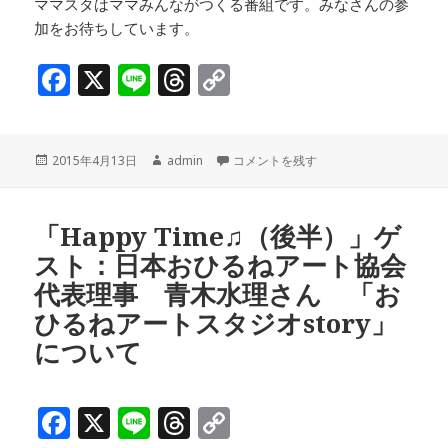
ママスタはママみんながつくる番組です。みなさんの参
加をお待ちしています。
F
X
Li
T
C
a
n
h
o
c
e
r
p
投
作
「Happy Time♫（前半）」ゲス
2015年4月13日
admin
コメントを残す
e
e
y
稿
成
b
a
Li
日:
者
o
d
n
「Happy Time♫（後半）」ゲ
スト：日本おひるねアート協会
o
s
k
代表理事 青木水理さん 「お
k
ひるねアートスタジオstory」
について
F
X
Li
T
C