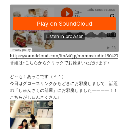
a
n
h
o
c
e
r
p
e
e
y
b
a
Li
o
d
n
o
s
k
k
https://soundcloud.com/fm840jp/mamastudio150427
番組は↑こちらからクリックでお聴きいただけます♪
ど～も！あっこです（＾＾）
今日はグロースリンクかちどきにお邪魔しまして、話題
の「しゅんさくの部屋」にお邪魔しましたーーーー！！
こちらがしゅんさくさん♪