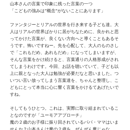
山本さんの言葉で印象に残った言葉の一つ
「こどもの強みは”概念”がないことにあります」
ファンタジーとリアルの世界を行き来する子ども達。大
人はリアルの世界ばかりに居がちなために、良かれと思
ってかけた言葉が、良くない方向へと導くこともあるそ
うです。怖いですねー。先を心配して、大人のものさし
で「これもだめ、あれもだめ」になってしまいますが、
そんな言葉をかけ続けると、言葉通りの人格形成がされ
てしまうわけです。今回、お話を聴いていて、子ども以
上に親となった大人は勉強が必要だなと思いました。つ
いつい言い放ってしまう言葉達を、ちゃんと整理し、こ
どもにとって本当に心に響く言葉をかけるてあげたいで
すね。
そしてもうひとつ。これは、実際に取り組まれているこ
となのですが「ユーモアアプローチ」
魔の２歳のお子様に振り回されているパパ・ママはいま
せんか？山本さんは魔の２歳を、ぜんぜん魔じゃな