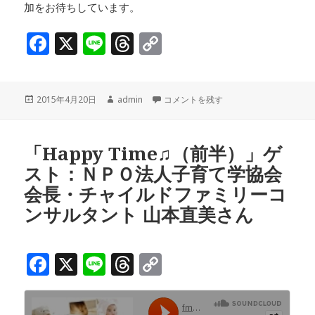
加をお待ちしています。
F
X
Li
T
C
a
n
h
o
c
e
r
p
投
作
「Happy Time♫（後半）」ゲス
2015年4月20日
admin
コメントを残す
e
e
y
稿
成
b
a
Li
日:
者
o
d
n
「Happy Time♫（前半）」ゲ
スト：ＮＰＯ法人子育て学協会
o
s
k
会長・チャイルドファミリーコ
k
ンサルタント 山本直美さん
F
X
Li
T
C
a
n
h
o
c
e
r
p