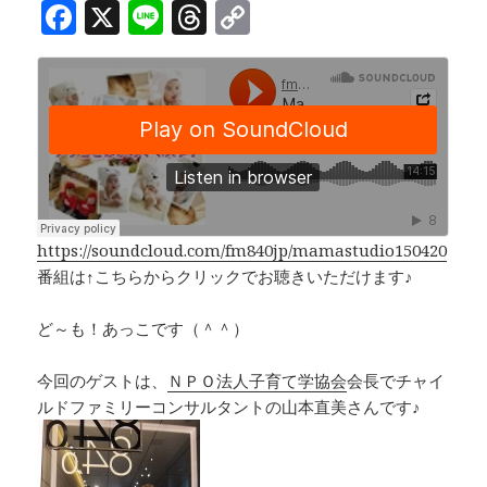
F
X
Li
T
C
a
n
h
o
c
e
r
p
e
e
y
b
a
Li
o
d
n
o
s
k
k
https://soundcloud.com/fm840jp/mamastudio150420
番組は↑こちらからクリックでお聴きいただけます♪
ど～も！あっこです（＾＾）
今回のゲストは、
ＮＰＯ法人子育て学協会
会長でチャイ
ルドファミリーコンサルタントの山本直美さんです♪