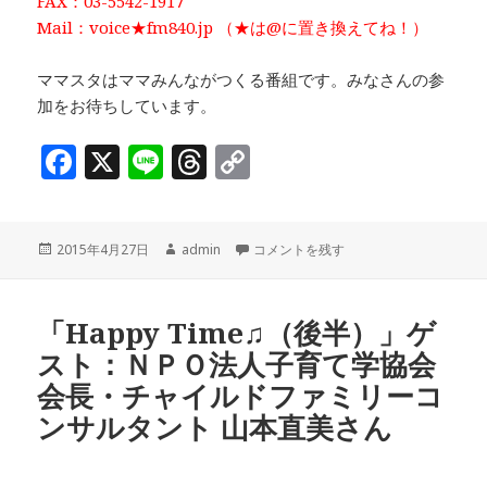
FAX：03-5542-1917
Mail：voice★fm840.jp （★は@に置き換えてね！）
ママスタはママみんながつくる番組です。みなさんの参
加をお待ちしています。
F
X
Li
T
C
a
n
h
o
c
e
r
p
投
作
「Happy Time♫（前半）」取材
2015年4月27日
admin
コメントを残す
e
e
y
稿
成
b
a
Li
日:
者
o
d
n
「Happy Time♫（後半）」ゲ
スト：ＮＰＯ法人子育て学協会
o
s
k
会長・チャイルドファミリーコ
k
ンサルタント 山本直美さん