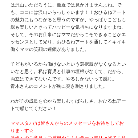
は沢山いただろうに、最近では見かけませんよね。で
も、ココには沢山いらっしゃいます！！おひるねアート
の魅力にもつながると思うのですが、やっぱりこどもも
親も楽しいときってハッピーな気持ちになりますよね。
そして、そのお仕事にはママだからこそできることがエ
ッセンスとして光り、おひるねアートを通してイキイキ
働くママの笑顔の連鎖がありました。
子どもがいるから働けないという選択肢がなくなるとい
いなと思う。私は育児と仕事の垣根がなくて、だから、
両立はできてないんです。やるしかないって感じ。
青木さんのコメントが胸に突き刺さりました。
わが子の成長を心から楽しむすばらしさ。おひるねアー
トで感じてください！
ママスタ♪では皆さんからのメッセージをお待ちしてお
りま～す☆
番組へのご意見・ご感想やこんなテーマ取り上げて！私