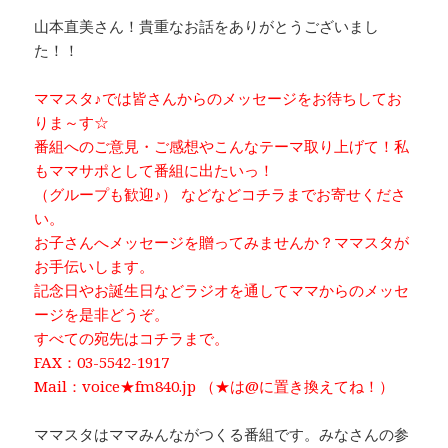
山本直美さん！貴重なお話をありがとうございまし
た！！
ママスタ♪では皆さんからのメッセージをお待ちしてお
りま～す☆
番組へのご意見・ご感想やこんなテーマ取り上げて！私
もママサポとして番組に出たいっ！
（グループも歓迎♪） などなどコチラまでお寄せくださ
い。
お子さんへメッセージを贈ってみませんか？ママスタが
お手伝いします。
記念日やお誕生日などラジオを通してママからのメッセ
ージを是非どうぞ。
すべての宛先はコチラまで。
FAX：03-5542-1917
Mail：voice★fm840.jp （★は@に置き換えてね！）
ママスタはママみんながつくる番組です。みなさんの参