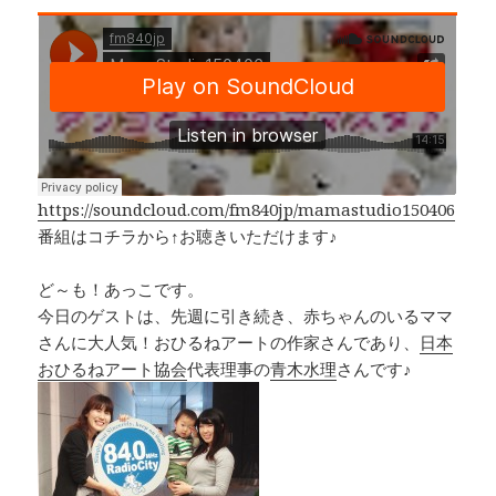
a
n
h
o
c
e
r
p
e
e
y
b
a
Li
o
d
n
o
s
k
k
https://soundcloud.com/fm840jp/mamastudio150406
番組はコチラから↑お聴きいただけます♪
ど～も！あっこです。
今日のゲストは、先週に引き続き、赤ちゃんのいるママ
さんに大人気！おひるねアートの作家さんであり、
日本
おひるねアート協会
代表理事の
青木水理
さんです♪