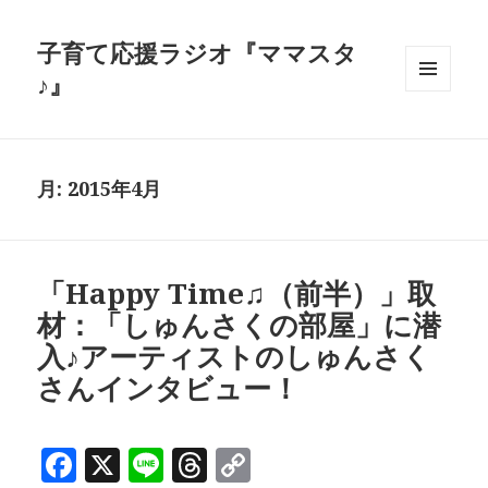
子育て応援ラジオ『ママスタ
♪』
メニュ
ーとウ
ィジェ
ット
月:
2015年4月
「Happy Time♫（前半）」取
材：「しゅんさくの部屋」に潜
入♪アーティストのしゅんさく
さんインタビュー！
F
X
Li
T
C