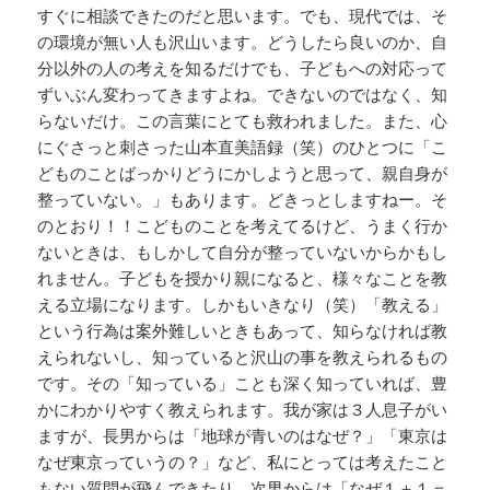
すぐに相談できたのだと思います。でも、現代では、そ
の環境が無い人も沢山います。どうしたら良いのか、自
分以外の人の考えを知るだけでも、子どもへの対応って
ずいぶん変わってきますよね。できないのではなく、知
らないだけ。この言葉にとても救われました。また、心
にぐさっと刺さった山本直美語録（笑）のひとつに「こ
どものことばっかりどうにかしようと思って、親自身が
整っていない。」もあります。どきっとしますねー。そ
のとおり！！こどものことを考えてるけど、うまく行か
ないときは、もしかして自分が整っていないからかもし
れません。子どもを授かり親になると、様々なことを教
える立場になります。しかもいきなり（笑）「教える」
という行為は案外難しいときもあって、知らなければ教
えられないし、知っていると沢山の事を教えられるもの
です。その「知っている」ことも深く知っていれば、豊
かにわかりやすく教えられます。我が家は３人息子がい
ますが、長男からは「地球が青いのはなぜ？」「東京は
なぜ東京っていうの？」など、私にとっては考えたこと
もない質問が飛んできたり、次男からは「なぜ１＋１＝