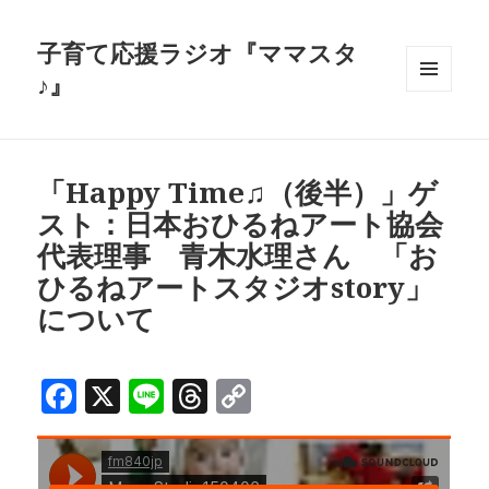
子育て応援ラジオ『ママスタ
♪』
メニュ
ーとウ
ィジェ
ット
「Happy Time♫（後半）」ゲ
スト：日本おひるねアート協会
代表理事 青木水理さん 「お
ひるねアートスタジオstory」
について
F
X
Li
T
C
a
n
h
o
c
e
r
p