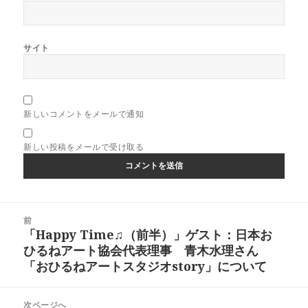
サイト
新しいコメントをメールで通知
新しい投稿をメールで受け取る
投
前
稿
「Happy Time♫（前半）」ゲスト：日本お
前
ナ
ひるねアート協会代表理事 青木水理さん
の
ビ
「おひるねアートスタジオstory」について
投
ゲ
稿:
ー
次ページへ