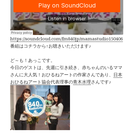
e
e
y
b
a
Li
o
d
n
o
s
k
k
https://soundcloud.com/fm840jp/mamastudio150406
番組はコチラから↑お聴きいただけます♪
ど～も！あっこです。
今日のゲストは、先週に引き続き、赤ちゃんのいるママ
さんに大人気！おひるねアートの作家さんであり、
日本
おひるねアート協会
代表理事の
青木水理
さんです♪