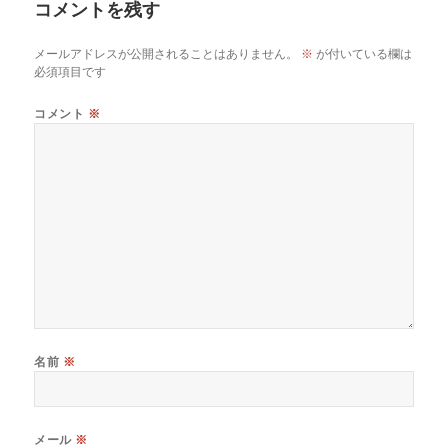
o
d
n
コメントを残す
o
s
k
メールアドレスが公開されることはありません。
※
が付いている欄は
k
必須項目です
コメント
※
名前
※
メール
※