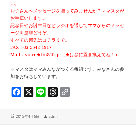
い。
お子さんへメッセージを贈ってみませんか？ママスタが
お手伝いします。
記念日やお誕生日などラジオを通してママからのメッセ
ージを是非どうぞ。
すべての宛先はコチラまで。
FAX：03-5542-1917
Mail：voice★fm840.jp （★は@に置き換えてね！）
ママスタはママみんながつくる番組です。みなさんの参
加をお待ちしています。
F
X
Li
T
C
a
n
h
o
c
e
r
p
投
作
2015年4月6日
admin
e
e
y
稿
成
b
a
Li
日:
者