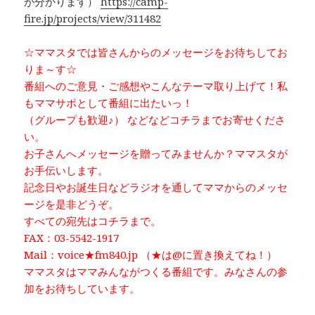
が分かります）
https://camp-
fire.jp/projects/view/311482
☆ママスタでは皆さんからのメッセージをお待ちしてお
りま～す☆
番組へのご意見・ご感想やこんなテーマ取り上げて！私
もママサポとして番組に出たいっ！
（グループも歓迎♪） などなどコチラまでお寄せくださ
い。
お子さんへメッセージを贈ってみませんか？ママスタが
お手伝いします。
記念日やお誕生日などラジオを通してママからのメッセ
ージを是非どうぞ。
すべての宛先はコチラまで。
FAX：03-5542-1917
Mail：voice★fm840.jp （★は@に置き換えてね！）
ママスタはママみんながつくる番組です。みなさんの参
加をお待ちしています。