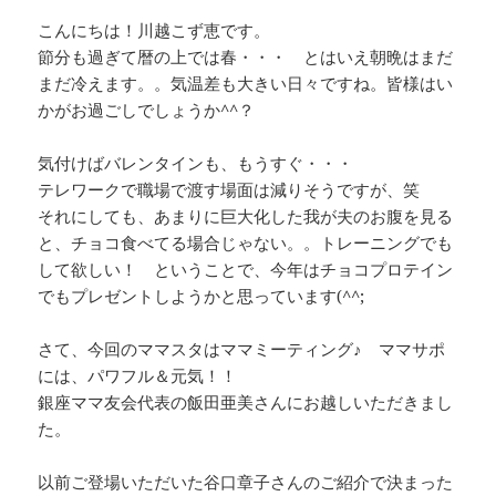
こんにちは！川越こず恵です。
節分も過ぎて暦の上では春・・・ とはいえ朝晩はまだ
まだ冷えます。。気温差も大きい日々ですね。皆様はい
かがお過ごしでしょうか^^？
気付けばバレンタインも、もうすぐ・・・
テレワークで職場で渡す場面は減りそうですが、笑
それにしても、あまりに巨大化した我が夫のお腹を見る
と、チョコ食べてる場合じゃない。。トレーニングでも
して欲しい！ ということで、今年はチョコプロテイン
でもプレゼントしようかと思っています(^^;
さて、今回のママスタはママミーティング♪ ママサポ
には、パワフル＆元気！！
銀座ママ友会代表の飯田亜美さんにお越しいただきまし
た。
以前ご登場いただいた谷口章子さんのご紹介で決まった