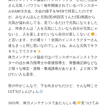
さん元気！パワフル！毎年開催されているバランスボー
ルDANCE大会。大会の様子をWEBで拝見したのです
が、みなさんほんと元気(笑)何回言うんだ(笑)画面から
元気が溢れ出してる。見ているだけで元気になりました
よ。玲奈さんは「人を元気にしたいなら自分が元気じゃ
ないと、人を楽しませたいなら自分が楽しくないと
」
と言います。その通り！！全国のインストラクターさん
達もきっと同じ思いなのでしょうね。みんな元気でキラ
キラしててステキ
体力メンテナンス協会ではバランスボールインストラク
ターのほか体力指導士や産後指導士、骨盤補正師などな
ど様々な検定・資格・養成講座があります。より深く学
びたい人も是非。
世の中がこんなで、下を向きがちだけど、そんな時こそ
LET`Sぴょんぴょん
2021年、体力メンテナンスであたらしい私
見つけてみ