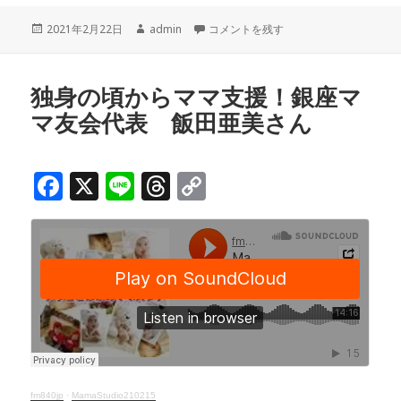
c
e
r
p
投
作
「4月OPEN！！街育キッズスクール 
2021年2月22日
admin
コメントを残す
e
e
y
稿
成
b
a
Li
日:
者
o
d
n
独身の頃からママ支援！銀座マ
マ友会代表 飯田亜美さん
o
s
k
k
F
X
Li
T
C
a
n
h
o
c
e
r
p
e
e
y
b
a
Li
o
d
n
o
s
k
k
fm840jp
·
MamaStudio210215