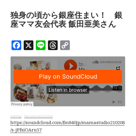
独身の頃から銀座住まい！ 銀
座ママ友会代表 飯田亜美さん
F
X
Li
T
C
a
n
h
o
c
e
r
p
e
e
y
b
a
Li
o
d
n
o
s
k
k
fm840jp
·
MamaStudio210208
https://soundcloud.com/fm840jp/mamastudio210208
/s-jPfsiOAru57