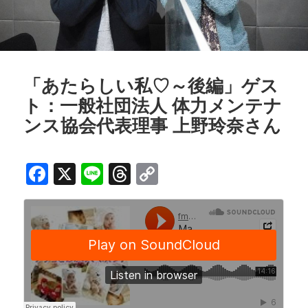
「あたらしい私♡～後編」ゲス
ト：一般社団法人 体力メンテナ
ンス協会代表理事 上野玲奈さん
F
X
Li
T
C
a
n
h
o
c
e
r
p
e
e
y
b
a
Li
o
d
n
o
s
k