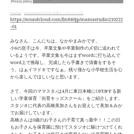
o
s
k
k
fm840jp
·
MamaStudio210222 街育キッズスクール01
https://soundcloud.com/fm840jp/mamastudio210222
-01
みなさん、こんにちは。なかやまみかです。
小6の息子は今、卒業文集や卒業制作の〆切に追われて
いるようです。卒業文集も今はまずwordに打ち込んで
word上で推敲し、完成したら手書きで清書をするそ
う。はぁイマドキですなぁ。残り僅かな小学校生活を心
から楽しんでほしいなと思います。
さて、今回のママスタ♪は4月に東日本橋にOPENする新
しい学童保育「街育キッズスクール」をご紹介します。
スタジオに代表の高橋美加さんをお迎えして美加＆みか
でお届けしています。
高橋さんは0歳のお子さんの子育て真っ最中！！この日
もお子さんを保育園に預けてスタジオに駆けつけてくれ
ました。お子さんは前日まで風邪をひいて保育園をお休