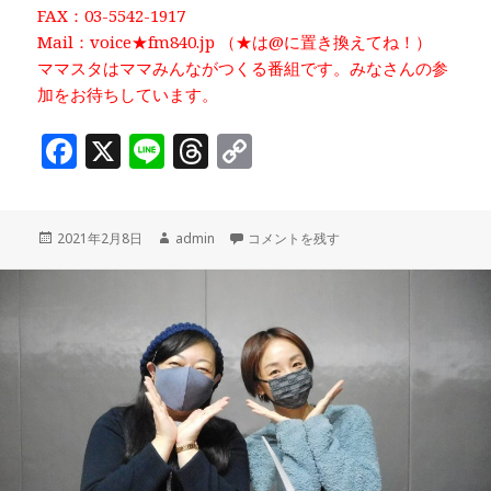
FAX：03-5542-1917
Mail：voice★fm840.jp （★は@に置き換えてね！）
ママスタはママみんながつくる番組です。みなさんの参
加をお待ちしています。
F
X
Li
T
C
a
n
h
o
c
e
r
p
投
作
独身の頃から銀座住まい！ 銀座ママ友会
2021年2月8日
admin
コメントを残す
e
e
y
稿
成
b
a
Li
日:
者
o
d
n
o
s
k
k