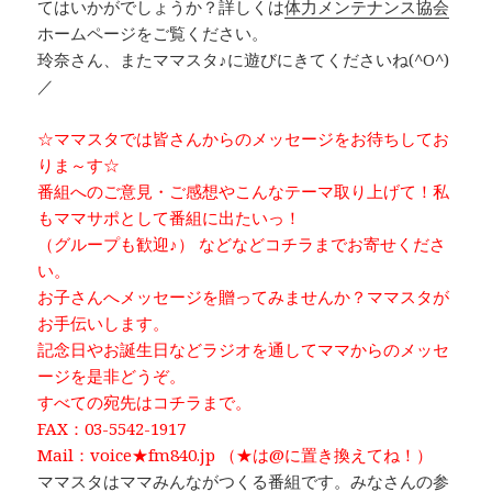
てはいかがでしょうか？詳しくは
体力メンテナンス協会
ホームページをご覧ください。
玲奈さん、またママスタ♪に遊びにきてくださいね(^O^)
／
☆ママスタでは皆さんからのメッセージをお待ちしてお
りま～す☆
番組へのご意見・ご感想やこんなテーマ取り上げて！私
もママサポとして番組に出たいっ！
（グループも歓迎♪） などなどコチラまでお寄せくださ
い。
お子さんへメッセージを贈ってみませんか？ママスタが
お手伝いします。
記念日やお誕生日などラジオを通してママからのメッセ
ージを是非どうぞ。
すべての宛先はコチラまで。
FAX：03-5542-1917
Mail：voice★fm840.jp （★は@に置き換えてね！）
ママスタはママみんながつくる番組です。みなさんの参