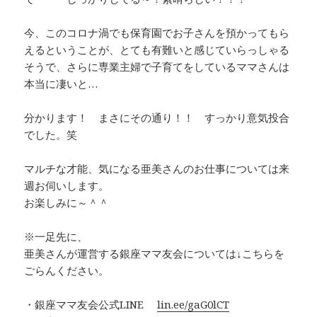
今、このコロナ渦でも保育園でお子さんを預かってもら
えるということが、とても有難いと感じていらっしゃる
そうで、さらに専業主婦で子育てをしているママさんは
本当に凄いと…
分かります！ まさにその通り！！ すっかり意気投合
でした。笑
マルチな才能、気になる亜美さんのお仕事については来
週お伺いします。
お楽しみに～＾＾
※一足先に、
亜美さんが運営する銀座ママ友会については↓こちらを
ごらんください。
・銀座ママ友会公式LINE
lin.ee/gaG0lCT