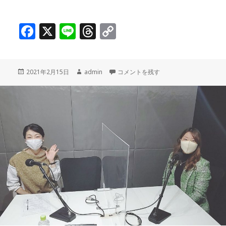
F
X
Li
T
C
a
n
h
o
c
e
r
p
投
作
独身の頃からママ支援！銀座ママ友会代
2021年2月15日
admin
コメントを残す
e
e
y
稿
成
b
a
Li
日:
者
o
d
n
o
s
k
k