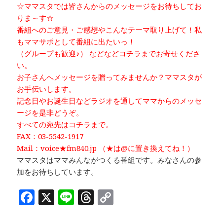
☆ママスタでは皆さんからのメッセージをお待ちしてお
りま～す☆
番組へのご意見・ご感想やこんなテーマ取り上げて！私
もママサポとして番組に出たいっ！
（グループも歓迎♪） などなどコチラまでお寄せくださ
い。
お子さんへメッセージを贈ってみませんか？ママスタが
お手伝いします。
記念日やお誕生日などラジオを通してママからのメッセ
ージを是非どうぞ。
すべての宛先はコチラまで。
FAX：03-5542-1917
Mail：voice★fm840.jp （★は@に置き換えてね！）
ママスタはママみんながつくる番組です。みなさんの参
加をお待ちしています。
F
X
Li
T
C
a
n
h
o