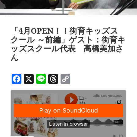
「4月OPEN！！街育キッズス
クール ～前編」ゲスト：街育キ
ッズスクール代表 高橋美加さ
ん
F
X
Li
T
C
a
n
h
o
c
e
r
p
e
e
y
b
a
Li
o
d
n