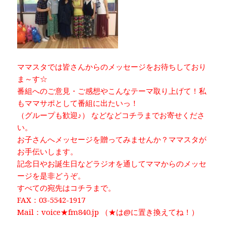
ママスタでは皆さんからのメッセージをお待ちしており
ま～す☆
番組へのご意見・ご感想やこんなテーマ取り上げて！私
もママサポとして番組に出たいっ！
（グループも歓迎♪） などなどコチラまでお寄せくださ
い。
お子さんへメッセージを贈ってみませんか？ママスタが
お手伝いします。
記念日やお誕生日などラジオを通してママからのメッセ
ージを是非どうぞ。
すべての宛先はコチラまで。
FAX：03-5542-1917
Mail：voice★fm840.jp （★は@に置き換えてね！）