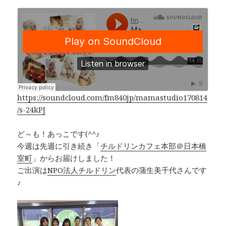
a
n
h
o
c
e
r
p
e
e
y
b
a
Li
o
d
n
o
s
k
k
https://soundcloud.com/fm840jp/mamastudio170814
/s-24kPJ
ど～も！あっこです(^^♪
今週は先週に引き続き「
チルドリンカフェ本部＠日本橋
室町
」からお届けしました！
ご出演は
NPO法人チルドリン
代表の蒲生美千代さんです
♪