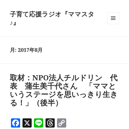
子育て応援ラジオ『ママスタ
♪』
メニュ
ーとウ
ィジェ
ット
月:
2017年8月
取材：NPO法人チルドリン 代
表 蒲生美千代さん 「ママと
いうステージを思いっきり生き
る！」（後半）
F
X
Li
T
C