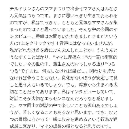
チルドリンさんのママまつりで出会うママさんはみなさ
ん元気はつらつです。まさに思いっきり生きておられる
のですが、私はてっきり、もともと元気なママさんが集
まったのでは？と思っていました。そんな中の今回のイ
ンタビュー。番組はお聞きいただきました？まだという
方は↑上をクリックです！音声にはなっていませんが、
私がどれだけ首を縦にぶんぶんしたことか！うんうんと
うなずくことばかり。”ママに摩擦を！”の一言は衝撃的
でした。今の世の中、蒲生さんのおっしゃる通り”つる
つる”ですよね。何もしなければ楽だし、関わりを持た
なければ争うこともない。変化がないほうが安定して良
しと思う人もいるでしょう。でも、摩擦から生まれる大
切なことだってあります。私はインタビューしていて、
対話こそが大切なエッセンスなんだろうなと感じまし
た。ママ同士の対話の中で楽しいことも沢山あるでしょ
うが、苦しくなることもあるかと思います。でも、ひと
つの目標に向かって一緒に歩みを進めるという行為が達
成感に繋がり、ママの成長の糧となると思うのです。