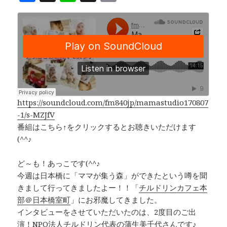
a
n
h
o
c
e
r
p
e
e
y
b
a
Li
o
d
n
o
s
k
k
https://soundcloud.com/fm840jp/mamastudio170807
-1/s-MZJfV
番組はこちら↑をクリックするとお聴きいただけます
(^^♪
ど～も！あっこです(^^♪
今週は日本橋に「ママが集う森」ができたという噂を聞
きまして行ってきましたよー！！「
チルドリンカフェ本
部＠日本橋室町
」にお邪魔してきました。
インタビューをさせていただいたのは、2度目のご出
演！
NPO法人チルドリン
代表の蒲生美千代さんです♪