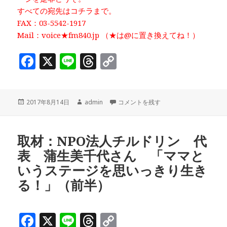
すべての宛先はコチラまで。
FAX：03-5542-1917
Mail：voice★fm840.jp （★は@に置き換えてね！）
F
X
Li
T
C
a
n
h
o
c
e
r
p
投
作
取材：NPO法人チルドリン 代表 蒲
2017年8月14日
admin
コメントを残す
e
e
y
稿
成
b
a
Li
日:
者
o
d
n
取材：NPO法人チルドリン 代
表 蒲生美千代さん 「ママと
o
s
k
いうステージを思いっきり生き
k
る！」（前半）
F
X
Li
T
C