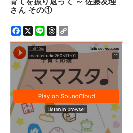
育てを振り返って ～ 佐藤友理
o
s
k
さん その①
k
F
X
Li
T
C
a
n
h
o
c
e
r
p
e
e
y
b
a
Li
o
d
n
o
s
k
k