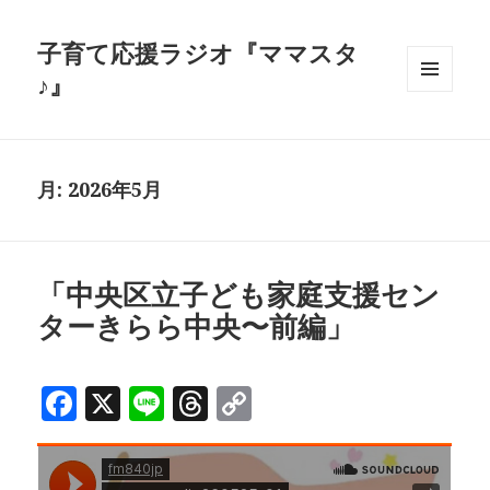
子育て応援ラジオ『ママスタ
♪』
メニュ
ーとウ
ィジェ
ット
月:
2026年5月
「中央区立子ども家庭支援セン
ターきらら中央〜前編」
F
X
Li
T
C
a
n
h
o
c
e
r
p