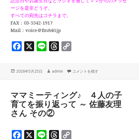
記念日やお誕生日などラジオを通してママからのメッセ
ージを是非どうぞ。
すべての宛先はコチラまで。
FAX：03-5542-1917
Mail：voice＠fm840.jp
F
X
Li
T
C
a
n
h
o
c
e
r
p
投
作
「中央区立子ども家庭支援センターきら
2026年5月25日
admin
コメントを残す
e
e
y
稿
成
b
a
Li
日:
者
o
d
n
ママミーティング♪ ４人の子
育てを振り返って ～ 佐藤友理
o
s
k
さん その②
k
F
X
Li
T
C