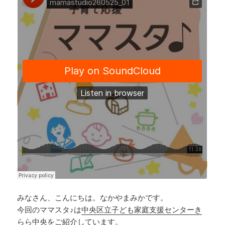
e
e
y
b
a
Li
o
d
n
o
s
k
k
みなさん、こんにちは。なかやまみかです。
今回のママスタ♪は
中央区立子ども家庭支援センターき
らら中央
をご紹介しています。