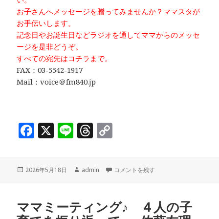
お子さんへメッセージを贈ってみませんか？ママスタが
お手伝いします。
記念日やお誕生日などラジオを通してママからのメッセ
ージを是非どうぞ。
すべての宛先はコチラまで。
FAX：03-5542-1917
Mail：voice＠fm840.jp
F
X
Li
T
C
a
n
h
o
c
e
r
p
投
作
ママミーティング♪ ４人の子育てを振り
2026年5月18日
admin
コメントを残す
e
e
y
稿
成
b
a
Li
日:
者
o
d
n
ママミーティング♪ ４人の子