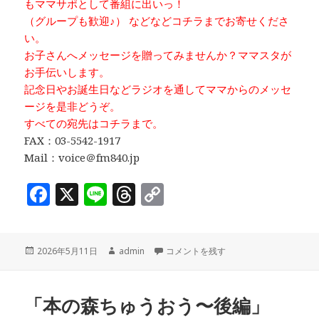
もママサポとして番組に出いっ！
（グループも歓迎♪） などなどコチラまでお寄せくださ
い。
お子さんへメッセージを贈ってみませんか？ママスタが
お手伝いします。
記念日やお誕生日などラジオを通してママからのメッセ
ージを是非どうぞ。
すべての宛先はコチラまで。
FAX：03-5542-1917
Mail：voice＠fm840.jp
F
X
Li
T
C
a
n
h
o
c
e
r
p
投
作
ママミーティング♪ ４人の子育てを振り
2026年5月11日
admin
コメントを残す
e
e
y
稿
成
b
a
Li
日:
者
o
d
n
「本の森ちゅうおう〜後編」