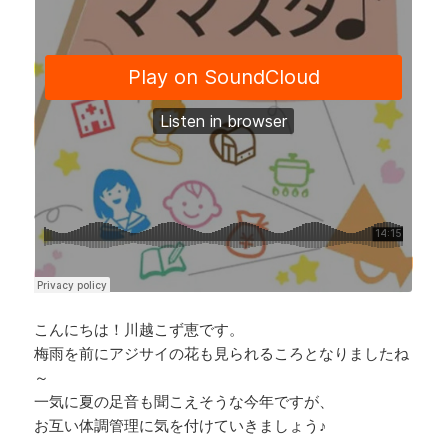
o
d
n
o
s
k
k
こんにちは！川越こず恵です。
梅雨を前にアジサイの花も見られるころとなりましたね
～
一気に夏の足音も聞こえそうな今年ですが、
お互い体調管理に気を付けていきましょう♪