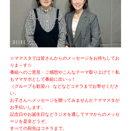
☆ママスタでは皆さんからのメッセージをお待ちしてお
りま～す☆
番組へのご意見・ご感想やこんなテーマ取り上げて！私
もママサポとして番組に出いっ！
（グループも歓迎♪） などなどコチラまでお寄せくださ
い。
お子さんへメッセージを贈ってみませんか？ママスタが
お手伝いします。
記念日やお誕生日などラジオを通してママからのメッセ
ージを是非どうぞ。
すべての宛先はコチラまで。