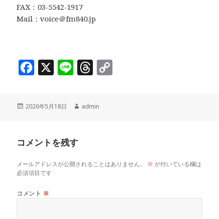
FAX：03-5542-1917
Mail：voice＠fm840.jp
F
X
Li
T
C
a
n
h
o
c
e
r
p
投
作
2026年5月18日
admin
e
e
y
稿
成
b
a
Li
日:
者
o
d
n
コメントを残す
o
s
k
メールアドレスが公開されることはありません。
※
が付いている欄は
k
必須項目です
コメント
※