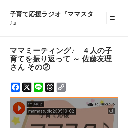
子育て応援ラジオ『ママスタ
♪』
メニュ
ーとウ
ィジェ
ット
ママミーティング♪ ４人の子
育てを振り返って ～ 佐藤友理
さん その②
F
X
Li
T
C
a
n
h
o
c
e
r
p
e
e
y
b
a
Li