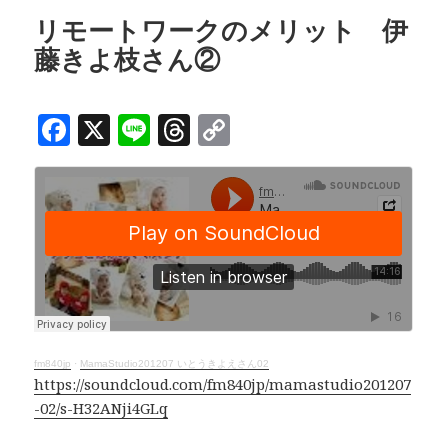
b
a
Li
o
d
n
リモートワークのメリット 伊
藤きよ枝さん②
o
s
k
k
F
X
Li
T
C
a
n
h
o
c
e
r
p
e
e
y
b
a
Li
o
d
n
o
s
k
k
fm840jp
·
MamaStudio201207 いとうきよえさん02
https://soundcloud.com/fm840jp/mamastudio201207
-02/s-H32ANji4GLq