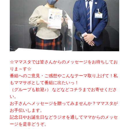
☆ママスタでは皆さんからのメッセージをお待ちしてお
りま～す☆
番組へのご意見・ご感想やこんなテーマ取り上げて！私
もママサポとして番組に出たいっ！
（グループも歓迎♪） などなどコチラまでお寄せくださ
い。
お子さんへメッセージを贈ってみませんか？ママスタが
お手伝いします。
記念日やお誕生日などラジオを通してママからのメッセ
ージを是非どうぞ。