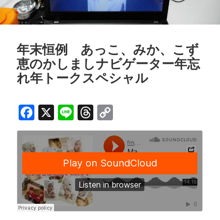
年末恒例 あっこ、みか、こず
恵のかしましナビゲーター年忘
れ年トークスペシャル
F
X
Li
T
C
a
n
h
o
c
e
r
p
e
e
y
b
a
Li
o
d
n
o
s
k