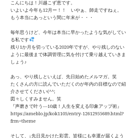
こんにちは！川越こず恵です。
いよいよ今年も12月ー！！ いやぁ、師走ですねぇ。
もう本当にあっという間に年末が・・・
毎年思うけど、今年は本当に早かったような気がしてい
る私です
残り1か月を切っている2020年ですが、やり残しのない
ように最後まで体調管理に気を付けて乗り越えていきま
しょう♪
あっ、やり残しといえば、先日始めたメルマガ。笑
たくさんの方に読んでいただくのが年内の目標なので紹
介させてください(^^;
図々しくすみません。笑
『声磨きで叶う―10歳！人生を変える印象アップ術』
https://ameblo.jp/kok1105/entry-12612955689.html?
frm=theme
そして、↓先日見かけた彩雲。皆様にも幸運が届くよう