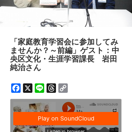
「家庭教育学習会に参加してみ
ませんか？～前編」ゲスト：中
央区文化・生涯学習課長 岩田
純治さん
F
X
Li
T
C
a
n
h
o
c
e
r
p
e
e
y
b
a
Li