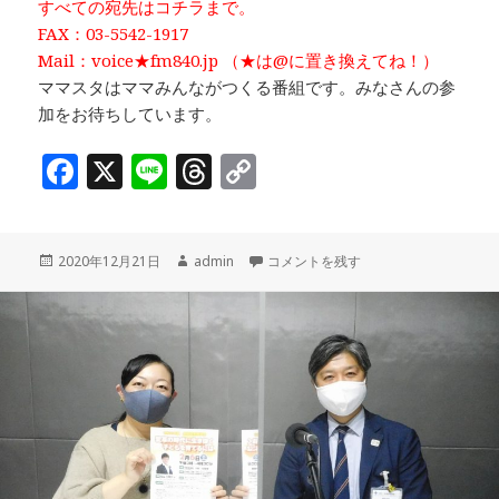
すべての宛先はコチラまで。
FAX：03-5542-1917
Mail：voice★fm840.jp （★は@に置き換えてね！）
ママスタはママみんながつくる番組です。みなさんの参
加をお待ちしています。
F
X
Li
T
C
a
n
h
o
c
e
r
p
投
作
「家庭教育学習会に参加してみません
2020年12月21日
admin
コメントを残す
e
e
y
稿
成
b
a
Li
日:
者
o
d
n
o
s
k
k