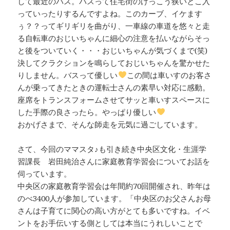
して最近のバス。バスって住宅街のけっこう狭いとこ入
っていったりするんですよね。このカーブ、イケます
ぅ？？ってギリギリを曲がり、一車線の車道を悠々と走
る自転車のおじいちゃんに細心の注意を払いながらそっ
と後をついていく・・・おじいちゃんが気づくまで(笑)
決してクラクションを鳴らしておじいちゃんを驚かせた
りしません。バスって優しい
この間は車いすのお客さ
んが乗ってきたときの運転士さんの素早い対応に感動。
座席をトランスフォームさせてサッと車いすスペースに
した手際の良さったら。やっぱり優しい
おかげさまで、そんな師走を元気に過ごしています。
さて、今回のママスタ♪も引き続き中央区文化・生涯学
習課長 岩田純治さんに家庭教育学習会についてお話を
伺っています。
中央区の家庭教育学習会は年間約70回開催され、昨年は
のべ3400人が参加しています。「中央区のお父さんお母
さんは子育てに関心の高い方がとても多いですね。イベ
ントをお手伝いする側としては本当にうれしいことで