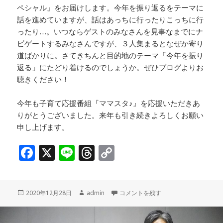
ペシャル』をお届けします。今年を振り返るをテーマに
話を進めていますが、話はあっちに行ったりこっちに行
ったり…。いつならゲストのみなさんを見事なまでにナ
ビゲートするみなさんですが、３人集まるとなぜか寄り
道ばかりに。さてきちんと目的地のテーマ「今年を振り
返る」にたどり着けるのでしょうか。ぜひブログよりお
聴きください！
今年も子育て応援番組『ママスタ♪』を応援いただきあ
りがとうございました。来年も引き続きよろしくお願い
申し上げます。
F
X
Li
T
C
a
n
h
o
c
e
r
p
投
作
年末恒例 あっこ、みか、こず恵のか
2020年12月28日
admin
コメントを残す
e
e
y
稿
成
b
a
Li
日:
者