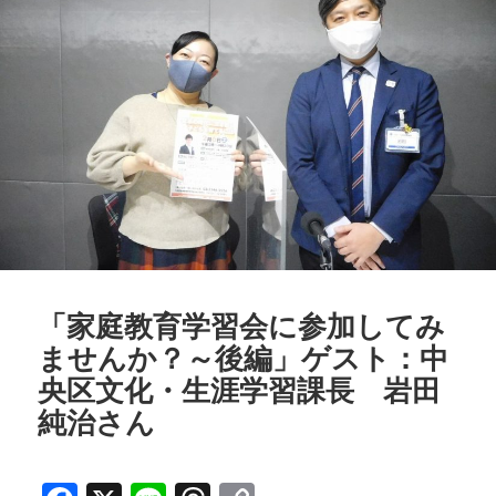
o
d
n
o
s
k
k
「家庭教育学習会に参加してみ
ませんか？～後編」ゲスト：中
央区文化・生涯学習課長 岩田
純治さん