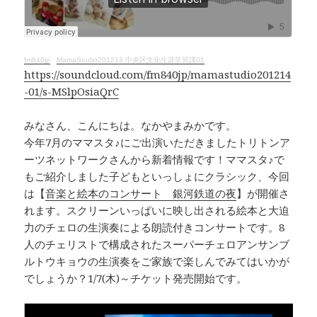
o
d
n
o
s
k
k
fm840jp
·
MamaStudio201214 中央区文化生涯学習課01
https://soundcloud.com/fm840jp/mamastudio201214
-01/s-MSlpOsiaQrC
みなさん、こんにちは。なかやまみかです。
今年7月のママスタ♪にご出演いただきましたトリトンア
ーツネットワークさんから新着情報です！ママスタ♪で
もご紹介しました子どもといっしょにクラシック、今回
は【
音楽と絵本のコンサート 銀河鉄道の夜
】が開催さ
れます。スクリーンいっぱいに映し出される絵本と大迫
力のチェロの生演奏による朗読付きコンサートです。8
人のチェリストで構成されたスーパーチェロアンサンブ
ルトウキョウの生演奏をご家族で楽しんでみてはいかが
でしょうか？1/7(木)～チケット発売開始です。