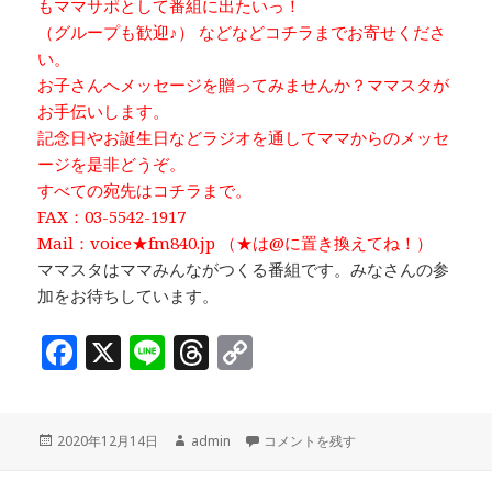
もママサポとして番組に出たいっ！
（グループも歓迎♪） などなどコチラまでお寄せくださ
い。
お子さんへメッセージを贈ってみませんか？ママスタが
お手伝いします。
記念日やお誕生日などラジオを通してママからのメッセ
ージを是非どうぞ。
すべての宛先はコチラまで。
FAX：03-5542-1917
Mail：voice★fm840.jp （★は@に置き換えてね！）
ママスタはママみんながつくる番組です。みなさんの参
加をお待ちしています。
F
X
Li
T
C
a
n
h
o
c
e
r
p
投
作
「家庭教育学習会に参加してみません
2020年12月14日
admin
コメントを残す
e
e
y
稿
成
日:
者