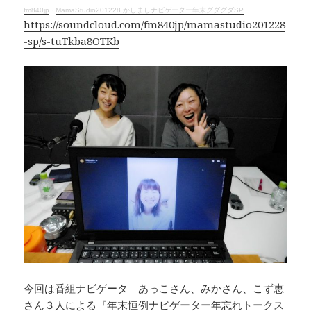
k
fm840jp
·
MamaStudio201228 かしましナビゲーター年末グダグダSP
https://soundcloud.com/fm840jp/mamastudio201228
-sp/s-tuTkba8OTKb
今回は番組ナビゲータ あっこさん、みかさん、こず恵
さん３人による『年末恒例ナビゲーター年忘れトークス