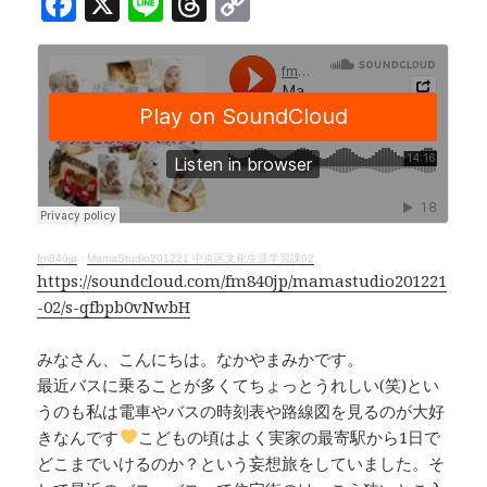
F
X
Li
T
C
a
n
h
o
c
e
r
p
e
e
y
b
a
Li
o
d
n
o
s
k
k
fm840jp
·
MamaStudio201221 中央区文化生涯学習課02
https://soundcloud.com/fm840jp/mamastudio201221
-02/s-qfbpb0vNwbH
みなさん、こんにちは。なかやまみかです。
最近バスに乗ることが多くてちょっとうれしい(笑)とい
うのも私は電車やバスの時刻表や路線図を見るのが大好
きなんです
こどもの頃はよく実家の最寄駅から1日で
どこまでいけるのか？という妄想旅をしていました。そ