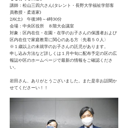
講師：松山三四六さん(タレント・長野大学福祉学部客
員教授・柔道家)
2/6(土) 午後3時～4時30分
会場：中央区役所 ８階大会議室
対象：区内在住・在園・在学のお子さんの保護者および
区内在住で家庭教育に関心のある方〈先着５０人〉
※１歳以上の未就学のお子さんの託児があります。
申し込み方法など詳しくは１月中旬に配布予定の区の広
報誌や区のホームページで最新の情報をご確認くださ
い。
岩田さん、ありがとうございました。また是非お話聞か
せてくださーい！！