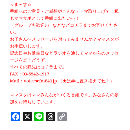
りま～す☆
番組へのご意見・ご感想やこんなテーマ取り上げて！私
もママサポとして番組に出たいっ！
（グループも歓迎♪） などなどコチラまでお寄せくださ
い。
お子さんへメッセージを贈ってみませんか？ママスタが
お手伝いします。
記念日やお誕生日などラジオを通してママからのメッセ
ージを是非どうぞ。
すべての宛先はコチラまで。
FAX：03-5542-1917
Mail：voice★fm840.jp （★は@に置き換えてね！）
ママスタはママみんながつくる番組です。みなさんの参
加をお待ちしています。
F
X
Li
T
C
a
n
h
o