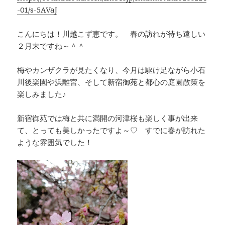
k
-01/s-5AVaJ
こんにちは！川越こず恵です。 春の訪れが待ち遠しい
２月末ですね～＾＾
梅やカンザクラが見たくなり、今月は駆け足ながら小石
川後楽園や浜離宮、そして新宿御苑と都心の庭園散策を
楽しみました♪
新宿御苑では梅と共に満開の河津桜も楽しく事が出来
て、とっても美しかったですよ～♡ すでに春が訪れた
ような雰囲気でした！