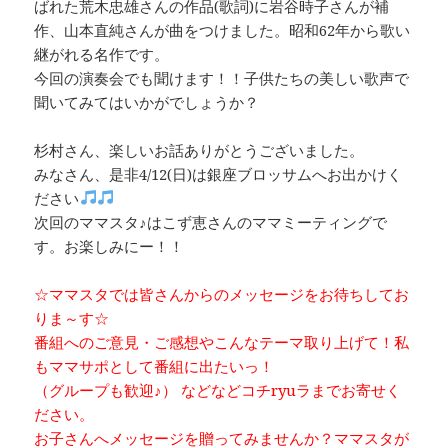
ばれた荒木忠雄さんの作品(歌詞)に岩谷時子さんが補
作、山本直純さんが曲をつけました。昭和62年から歌い
継がれる名作です。
今回の演奏会でも聞けます！！子供たちの美しい歌声で
聞いてみてはいかがでしょうか？
杉村さん、楽しいお話ありがとうございました。
みなさん、是非4/12(日)は銀座ブロッサムへお出かけく
ださい
次回のママスタ♪はこず恵さんのママミーティングで
す。お楽しみにー！！
☆ママスタでは皆さんからのメッセージをお待ちしてお
りま～す☆
番組へのご意見・ご感想やこんなテーマ取り上げて！私
もママサポとして番組に出たいっ！
（グループも歓迎♪） などなどコチryuラまでお寄せく
ださい。
お子さんへメッセージを贈ってみませんか？ママスタが