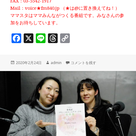
FAX：03-5542-1917
Mail：voice★fm840.jp （★は@に置き換えてね！）
ママスタはママみんながつくる番組です。みなさんの参
加をお待ちしています。
F
X
Li
T
C
a
n
h
o
c
e
r
p
投
作
ママミーティング ♪ママサポ 中央区出
2020年2月24日
admin
コメントを残す
e
e
y
稿
成
b
a
Li
日:
者
o
d
n
o
s
k
k