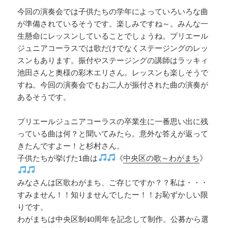
今回の演奏会では子供たちの学年によっていろいろな曲
が準備されているそうです。楽しみですね～。みんな一
生懸命にレッスンしていることでしょうね。プリエール
ジュニアコーラスでは歌だけでなくステージングのレッ
スンもあります。振付やステージングの講師はラッキィ
池田さんと奥様の彩木エリさん。レッスンも楽しそうで
すね。今回の演奏会でもお二人が振付された曲の演奏が
あるそうです。
プリエールジュニアコーラスの卒業生に一番思い出に残
っている曲は何？と聞いてみたら。意外な答えが返って
きたんですよー！と杉村さん。
子供たちが挙げた1曲は
《
中央区の歌～わがまち
》
みなさんは区歌わがまち、ご存じですか？？私は・・・
すみません！！知りませんでしたー！！お恥ずかしい限
りです。
わがまちは中央区制40周年を記念して制作。公募から選