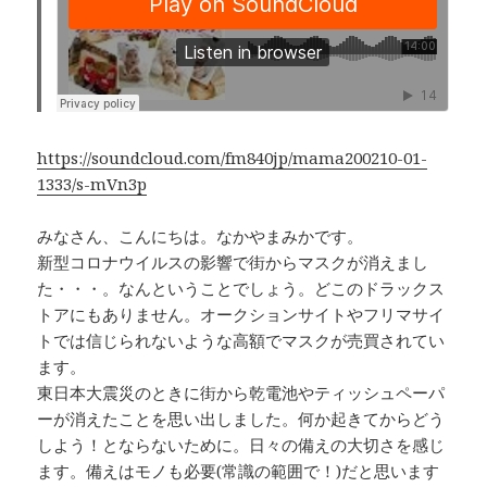
b
a
Li
o
d
n
o
s
k
k
https://soundcloud.com/fm840jp/mama200210-01-
1333/s-mVn3p
みなさん、こんにちは。なかやまみかです。
新型コロナウイルスの影響で街からマスクが消えまし
た・・・。なんということでしょう。どこのドラックス
トアにもありません。オークションサイトやフリマサイ
トでは信じられないような高額でマスクが売買されてい
ます。
東日本大震災のときに街から乾電池やティッシュペーパ
ーが消えたことを思い出しました。何か起きてからどう
しよう！とならないために。日々の備えの大切さを感じ
ます。備えはモノも必要(常識の範囲で！)だと思います