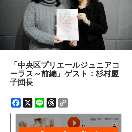
k
「中央区プリエールジュニアコ
ーラス～前編」ゲスト：杉村慶
子団長
F
X
Li
T
C
a
n
h
o
c
e
r
p
e
e
y