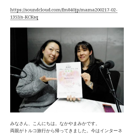
k
https://soundcloud.com/fm840jp/mama200217-02-
1353/s-KCKsq
みなさん、こんにちは。なかやまみかです。
両親がトルコ旅行から帰ってきました。今はインターネ