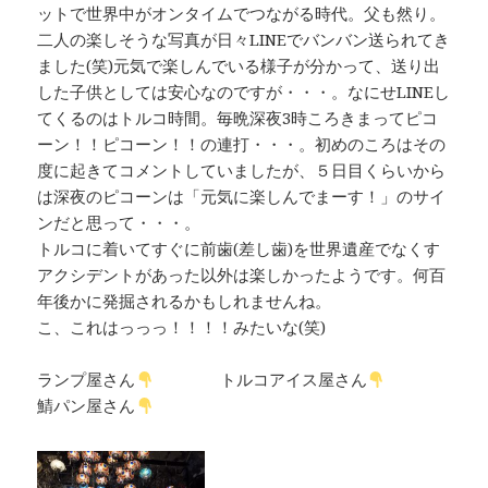
ットで世界中がオンタイムでつながる時代。父も然り。
二人の楽しそうな写真が日々LINEでバンバン送られてき
ました(笑)元気で楽しんでいる様子が分かって、送り出
した子供としては安心なのですが・・・。なにせLINEし
てくるのはトルコ時間。毎晩深夜3時ころきまってピコ
ーン！！ピコーン！！の連打・・・。初めのころはその
度に起きてコメントしていましたが、５日目くらいから
は深夜のピコーンは「元気に楽しんでまーす！」のサイ
ンだと思って・・・。
トルコに着いてすぐに前歯(差し歯)を世界遺産でなくす
アクシデントがあった以外は楽しかったようです。何百
年後かに発掘されるかもしれませんね。
こ、これはっっっ！！！！みたいな(笑)
ランプ屋さん
トルコアイス屋さん
鯖パン屋さん