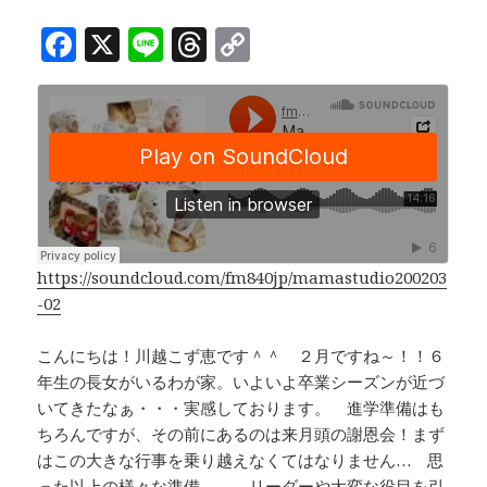
F
X
Li
T
C
a
n
h
o
c
e
r
p
e
e
y
b
a
Li
o
d
n
o
s
k
k
https://soundcloud.com/fm840jp/mamastudio200203
-02
こんにちは！川越こず恵です＾＾ ２月ですね～！！６
年生の長女がいるわが家。いよいよ卒業シーズンが近づ
いてきたなぁ・・・実感しております。 進学準備はも
ちろんですが、その前にあるのは来月頭の謝恩会！まず
はこの大きな行事を乗り越えなくてはなりません… 思
った以上の様々な準備。。 リーダーや大変な役目を引