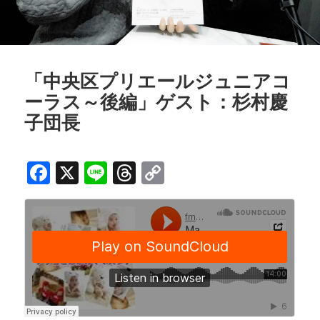
「中央区プリエールジュニアコ
ーラス～後編」ゲスト：杉村慶
子団長
F
X
Li
T
C
a
n
h
o
c
e
r
p
e
e
y
b
a
Li
o
d
n
o
s
k