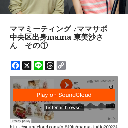
ママミーティング ♪ママサポ
中央区出身mama 東美沙さ
ん その①
F
X
Li
T
C
a
n
h
o
c
e
r
p
e
e
y
b
a
Li
o
d
n
o
s
k
https://soundcloud.com/fm840jp/mamastudio200224