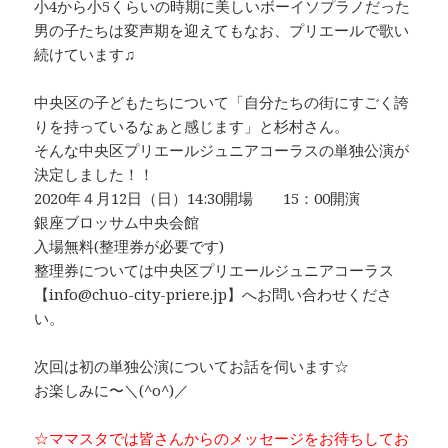
小4から小5くらいの時期に美しいボーイソプラノだった
男の子たちは変声期を迎えてもなお、プリエールで歌い
続けています♫
中央区の子どもたちについて「自分たちの街にすごく誇
りを持っているなぁと感じます」と杉村さん。
そんな中央区プリエールジュニアコーラスの単独公演が
決定しました！！
2020年４月12日（日）14:30開場 15：00開演
銀座ブロッサム中央会館
入場無料(整理券が必要です)
整理券については中央区プリエールジュニアコーラス
【info@chuo-city-priere.jp】へお問い合わせくださ
い。
次回は初の単独公演についてお話を伺います☆
お楽しみに〜＼(^o^)／
☆ママスタでは皆さんからのメッセージをお待ちしてお