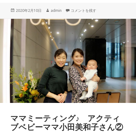
c
e
r
p
投
作
「中央区プリエールジュニアコーラス～
2020年2月10日
admin
コメントを残す
e
e
y
稿
成
b
a
Li
日:
者
o
d
n
o
s
k
k
ママミーティング♪ アクティ
ブベビーママ小田美和子さん②