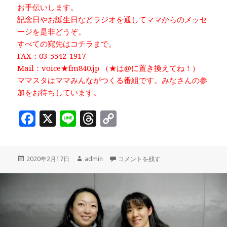
お手伝いします。
記念日やお誕生日などラジオを通してママからのメッセ
ージを是非どうぞ。
すべての宛先はコチラまで。
FAX：03-5542-1917
Mail：voice★fm840.jp （★は@に置き換えてね！）
ママスタはママみんながつくる番組です。みなさんの参
加をお待ちしています。
F
X
Li
T
C
a
n
h
o
c
e
r
p
投
作
「中央区プリエールジュニアコーラス～
2020年2月17日
admin
コメントを残す
e
e
y
稿
成
b
a
Li
日:
者
o
d
n
o
s
k