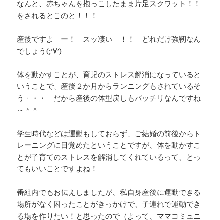
なんと、赤ちゃんを抱っこしたまま片足スクワット！！
をされるとこのと！！！
産後ですよ―ー！ スッ凄い―！！ どれだけ強靭なん
でしょう(;’∀’)
体を動かすことが、育児のストレス解消になっていると
いうことで、産後２か月からランニングもされているそ
う・・・ だから産後の体型戻しもバッチリなんですね
～＾＾
学生時代などは運動もしておらず、ご結婚の前後からト
レーニングに目覚めたということですが、体を動かすこ
とが子育てのストレスを解消してくれているって、とっ
てもいいことですよね！
番組内でもお伝えしましたが、私自身産後に運動できる
場所がなく困ったことがきっかけで、子連れで運動でき
る場を作りたい！と思ったので（よって、ママコミュニ