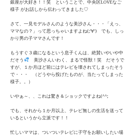
銀座が大好き！！笑 ということで、中央区LOVEなご
様子 がお話しから伝わってきました♡
さて、一見モデルさんのような美沙さん・・・「えっ、
ママなの？」って思っちゃいますよね(;’∀’) でも、しっ
かり男の子ママさんです！
もうすぐ３歳になるという息子くんは、絶賛いやいや中
だそう
美沙さんいわく、まるで怪獣！笑 だそうで
すが、１か月ほど前にはテレビを壊されてしまったそう
で・・・ （どうやら投げたものが、当たってしまった
様子。。）
いやぁ～、、これは驚き＆ショックですよね(^^;
でも、それから１か月以上、テレビ無しの生活を送って
いるというから立派です！！
忙しいママは、ついついテレビに子守をお願いしたい場