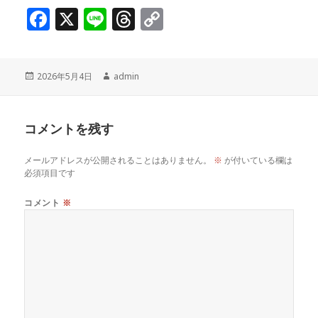
F
X
Li
T
C
a
n
h
o
c
e
r
p
投
作
2026年5月4日
admin
e
e
y
稿
成
b
a
Li
日:
者
o
d
n
コメントを残す
o
s
k
メールアドレスが公開されることはありません。
※
が付いている欄は
k
必須項目です
コメント
※