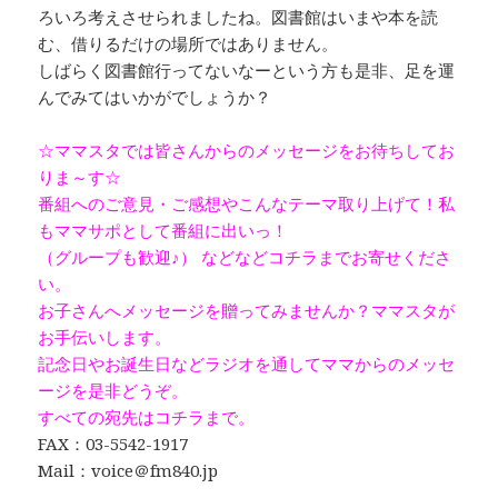
ろいろ考えさせられましたね。図書館はいまや本を読
む、借りるだけの場所ではありません。
しばらく図書館行ってないなーという方も是非、足を運
んでみてはいかがでしょうか？
☆ママスタでは皆さんからのメッセージをお待ちしてお
りま～す☆
番組へのご意見・ご感想やこんなテーマ取り上げて！私
もママサポとして番組に出いっ！
（グループも歓迎♪） などなどコチラまでお寄せくださ
い。
お子さんへメッセージを贈ってみませんか？ママスタが
お手伝いします。
記念日やお誕生日などラジオを通してママからのメッセ
ージを是非どうぞ。
すべての宛先はコチラまで。
FAX：03-5542-1917
Mail：voice＠fm840.jp