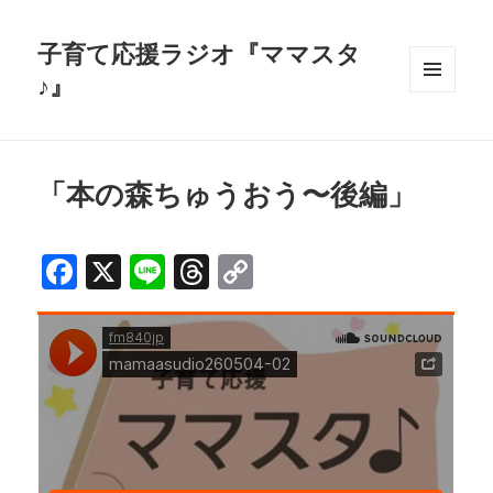
子育て応援ラジオ『ママスタ
♪』
メニュ
ーとウ
ィジェ
ット
「本の森ちゅうおう〜後編」
F
X
Li
T
C
a
n
h
o
c
e
r
p
e
e
y
b
a
Li
o
d
n
o
s
k