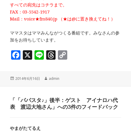
すべての宛先はコチラまで。
FAX：03-5542-1917
Mail：voice★fm840.jp （★は@に置き換えてね！）
ママスタはママみんながつくる番組です。みなさんの参
加をお待ちしています。
F
X
Li
T
C
a
n
h
o
c
e
r
p
投
作
2014年6月16日
admin
e
e
y
稿
成
b
a
Li
日:
者
o
d
n
「「パパスタ♪」後半：ゲスト アイナロハ代
表 渡辺大地さん」への3件のフィードバック
o
s
k
k
やまがたてるえ
よ