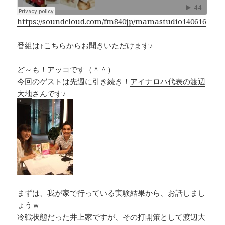
o
s
k
k
https://soundcloud.com/fm840jp/mamastudio140616
番組は↑こちらからお聞きいただけます♪
ど～も！アッコです（＾＾）
今回のゲストは先週に引き続き！
アイナロハ代表の渡辺
大地
さんです♪
まずは、我が家で行っている実験結果から、お話しまし
ょうｗ
冷戦状態だった井上家ですが、その打開策として渡辺大