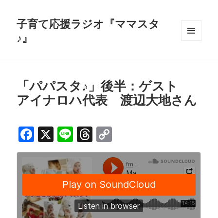
子育て応援ラジオ『ママスタ
♪』
メニュ
ーとウ
ィジェ
ット
「パパスタ♪」後半：ゲスト
アイナロハ代表 渡辺大地さん
F
X
Li
T
C
a
n
h
o
c
e
r
p
e
e
y
b
a
Li
o
d
n