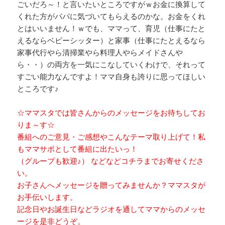
ごいだろ～！と言いたいところですがｗお金に換算して
くれた方がパパに気づいてもらえるのかな。お金をくれ
とはいいません！ｗでも、ママって、育児（仕事にたと
えるならベビーシッター）と家事（仕事にたとえるなら
家事代行やら清掃業やら料理人やらメイドさんや
ら・・）の両方を一気にこなしていくわけで、それって
すごい能力なんですよ！ママ自身も誇りに思ってほしい
ところです♪
☆ママスタでは皆さんからのメッセージをお待ちしてお
りま～す☆
番組へのご意見・ご感想やこんなテーマ取り上げて！私
もママサポとして番組に出たいっ！
（グループも歓迎♪） などなどコチラまでお寄せくださ
い。
お子さんへメッセージを贈ってみませんか？ママスタが
お手伝いします。
記念日やお誕生日などラジオを通してママからのメッセ
ージを是非どうぞ。