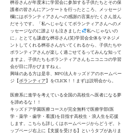
桝谷さんが年度末に学習会に参加する子供たちとその保
護者の皆さんにアンケートを行ったところ、メッセージ
欄にはボランティアさんへの感謝の言葉がたくさん並ん
だそうです。「私へじゃなくてボランティアさんへのメ
ッセージなのに誰よりも泣きました
私へじゃないの
に」ととても謙虚な桝谷さん(笑)学習会全体をマネジメ
ントしてくれる桝谷さんがいてくれるから、子供たちや
ボランティアさんが楽しく過ごせてるってみんな知って
ますよ。子供たちもボランティアさんもニコニコの学習
会が目に浮かびますねぇ。
興味のある方は是非、NPO法人キッズドアのホームペー
ジ【
ボランティア
】をCLICK！！まずは説明会から。
医療系に進学を考えている全国の高校生へ医者になる夢
を諦めるな！！
キッズドア学園医療コースが完全無料で医療学部(医
学・薬学・歯学・看護)を目指す高校生・浪人生を応援
します。こちらも詳しくはホームページからどうぞ。ト
ップページ右上に【
支援を受ける
】というタブがありま