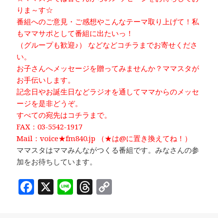
りま～す☆
番組へのご意見・ご感想やこんなテーマ取り上げて！私
もママサポとして番組に出たいっ！
（グループも歓迎♪） などなどコチラまでお寄せくださ
い。
お子さんへメッセージを贈ってみませんか？ママスタが
お手伝いします。
記念日やお誕生日などラジオを通してママからのメッセ
ージを是非どうぞ。
すべての宛先はコチラまで。
FAX：03-5542-1917
Mail：voice★fm840.jp （★は@に置き換えてね！）
ママスタはママみんながつくる番組です。みなさんの参
加をお待ちしています。
F
X
Li
T
C
a
n
h
o
c
e
r
p