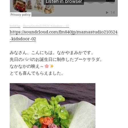
o
d
n
o
s
k
k
fm840jp
·
MamaStudio210524 Kidsdoor – 02
https://soundcloud.com/fm840jp/mamastudio210524
-kidsdoor-02
みなさん、こんにちは。なかやまみかです。
先日のパパのお誕生日に制作したブーケサラダ。
なかなかの映え～
とても喜んでもらえました。