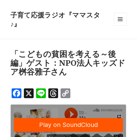
子育て応援ラジオ『ママスタ
♪』
メニュ
ーとウ
ィジェ
ット
「こどもの貧困を考える～後
編」ゲスト：NPO法人キッズド
ア桝谷雅子さん
F
X
Li
T
C
a
n
h
o
c
e
r
p
e
e
y
b
a
Li