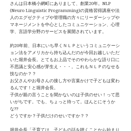
さんは日本橋小網町にありまして、創業20年。NLP
(Neuro Linguistic Programming)の資格習得講座や法
人のエグゼクティブや管理職の方々にリーダーシップや
マネージメントを中心としたコミュニケーション、心理
学、言語学分野のサービスを展開されています。
約20年前、日本にいち早くＮＬＰというコミュニケーシ
ョン法をアメリカから持ち込んだのが今回お越しいただ
いた堀井会長。とてもお上品でそのやわらかな語り口に
不思議と安心感が芽生え・・・。これもＮＬＰのなせる
技なのか？？
お父さんやお母さんの接し方や言葉かけで子どもは変わ
るんです！と堀井会長。
子供が親の言うことを聞かないのは子供のせい！って思
いがちです。でも、ちょっと待って。ほんとにそうか
な??
どうですか？子供だけのせいですか？？
堀井会長「子育ては、子どもの話を聴くことから始まり