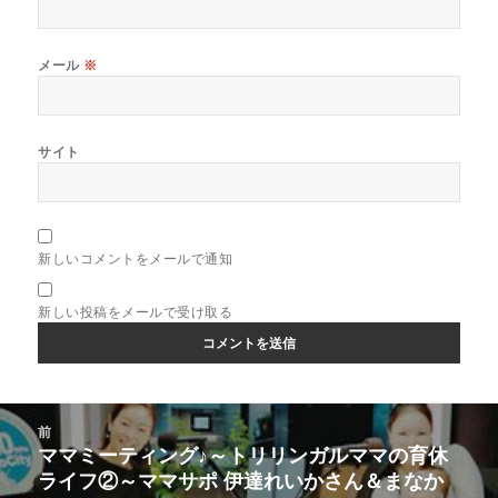
メール
※
サイト
新しいコメントをメールで通知
新しい投稿をメールで受け取る
投
前
稿
ママミーティング♪～トリリンガルママの育休
前
ナ
ライフ②～ママサポ 伊達れいかさん＆まなか
の
ビ