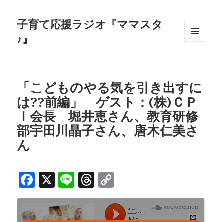
子育て応援ラジオ『ママスタ
♪』
メニュ
ーとウ
ィジェ
ット
「こどものやる気を引き出すに
は??前編」 ゲスト：(株)ＣＰ
Ｉ会長 堀井恵さん、教育研修
部宇田川晶子さん、唐木仁美さ
ん
F
X
Li
T
C
a
n
h
o
c
e
r
p