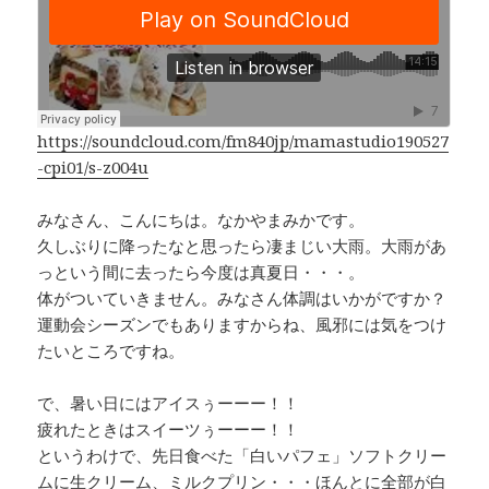
e
e
y
b
a
Li
o
d
n
o
s
k
k
https://soundcloud.com/fm840jp/mamastudio190527
-cpi01/s-z004u
みなさん、こんにちは。なかやまみかです。
久しぶりに降ったなと思ったら凄まじい大雨。大雨があ
っという間に去ったら今度は真夏日・・・。
体がついていきません。みなさん体調はいかがですか？
運動会シーズンでもありますからね、風邪には気をつけ
たいところですね。
で、暑い日にはアイスぅーーー！！
疲れたときはスイーツぅーーー！！
というわけで、先日食べた「白いパフェ」ソフトクリー
ムに生クリーム、ミルクプリン・・・ほんとに全部が白