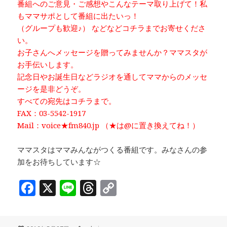
番組へのご意見・ご感想やこんなテーマ取り上げて！私
もママサポとして番組に出たいっ！
（グループも歓迎♪） などなどコチラまでお寄せくださ
い。
お子さんへメッセージを贈ってみませんか？ママスタが
お手伝いします。
記念日やお誕生日などラジオを通してママからのメッセ
ージを是非どうぞ。
すべての宛先はコチラまで。
FAX：03-5542-1917
Mail：voice★fm840.jp （★は@に置き換えてね！）
ママスタはママみんながつくる番組です。みなさんの参
加をお待ちしています☆
F
X
Li
T
C
a
n
h
o
c
e
r
p