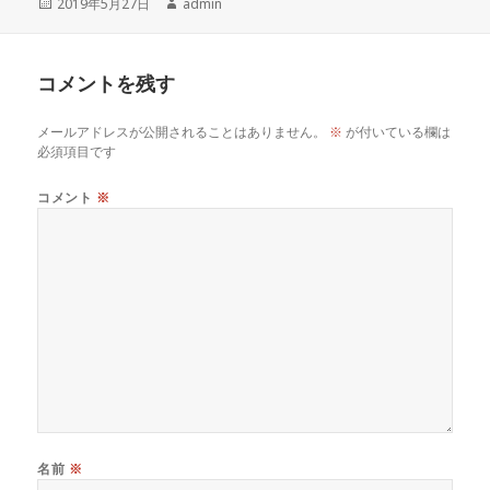
投
作
2019年5月27日
admin
e
e
y
稿
成
b
a
Li
日:
者
o
d
n
コメントを残す
o
s
k
メールアドレスが公開されることはありません。
※
が付いている欄は
k
必須項目です
コメント
※
名前
※