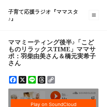
子育て応援ラジオ『ママスタ
♪』
メニュ
ーとウ
ィジェ
ット
ママミーティング後半♪「こど
ものリラックスTIME」ママサ
ポ：羽柴由美さん＆橋元実希子
さん
F
X
Li
T
C
a
n
h
o
c
e
r
p
e
e
y