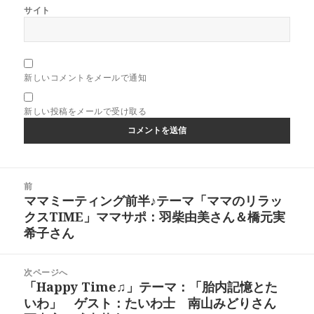
サイト
新しいコメントをメールで通知
新しい投稿をメールで受け取る
投
前
稿
ママミーティング前半♪テーマ「ママのリラッ
前
ナ
クスTIME」ママサポ：羽柴由美さん＆橋元実
の
ビ
希子さん
投
ゲ
稿:
ー
次ページへ
シ
「Happy Time♫」テーマ：「胎内記憶とた
次
ョ
いわ」 ゲスト：たいわ士 南山みどりさん
の
ン