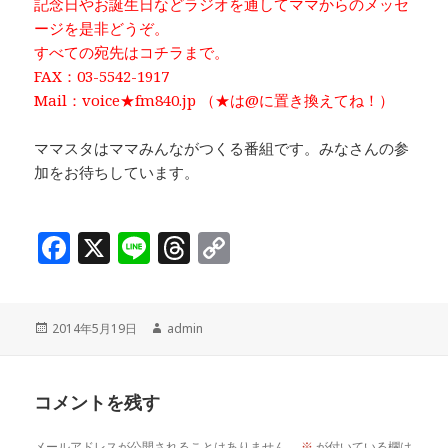
記念日やお誕生日などラジオを通してママからのメッセ
ージを是非どうぞ。
すべての宛先はコチラまで。
FAX：03-5542-1917
Mail：voice★fm840.jp （★は@に置き換えてね！）
ママスタはママみんながつくる番組です。みなさんの参
加をお待ちしています。
F
X
Li
T
C
a
n
h
o
c
e
r
p
投
作
2014年5月19日
admin
e
e
y
稿
成
b
a
Li
日:
者
o
d
n
コメントを残す
o
s
k
メールアドレスが公開されることはありません。
※
が付いている欄は