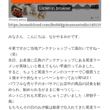
b
a
Li
o
d
n
o
s
k
k
https://soundcloud.com/fm840jp/mamastudio140519
みなさん、こんにちは。なかやまみかです。
今更ですがご当地アンテナショップって面白いですね～
（笑）
先日、お友達に広島のアンテナショップにある尾道ラー
メンが美味しいと教えてもらい早速行ってみました。
すると、ちょうど尾道ラーメンのコーナーで◯個買うと
１個オマケ的なキャンペーンをやっており即GET！
パワフルな売り子のオバサマにお店中の商品の試食を勧
められ、勧められるがままに食べつくし…。
ホントにどれも大変おいしゅうございました（岸朝子・
風）
もちろんその日のお夕飯は銀座で仕入れてきた尾道ラー