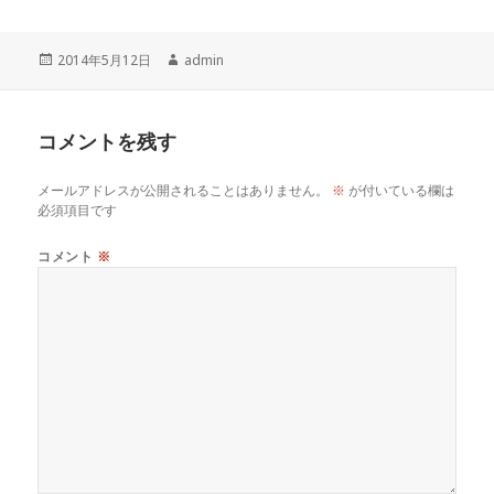
a
n
h
o
c
e
r
p
投
作
2014年5月12日
admin
e
e
y
稿
成
b
a
Li
日:
者
o
d
n
コメントを残す
o
s
k
メールアドレスが公開されることはありません。
※
が付いている欄は
k
必須項目です
コメント
※