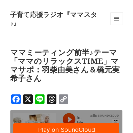
子育て応援ラジオ『ママスタ
♪』
メニュ
ーとウ
ィジェ
ット
ママミーティング前半♪テーマ
「ママのリラックスTIME」マ
マサポ：羽柴由美さん＆橋元実
希子さん
F
X
Li
T
C
a
n
h
o
c
e
r
p
e
e
y