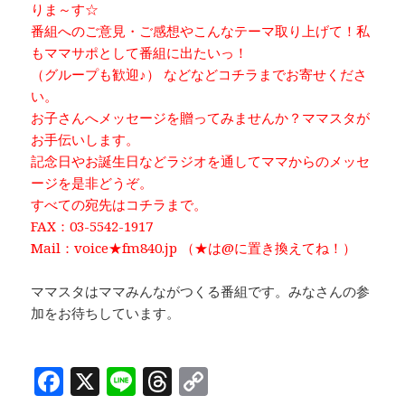
りま～す☆
番組へのご意見・ご感想やこんなテーマ取り上げて！私
もママサポとして番組に出たいっ！
（グループも歓迎♪） などなどコチラまでお寄せくださ
い。
お子さんへメッセージを贈ってみませんか？ママスタが
お手伝いします。
記念日やお誕生日などラジオを通してママからのメッセ
ージを是非どうぞ。
すべての宛先はコチラまで。
FAX：03-5542-1917
Mail：voice★fm840.jp （★は@に置き換えてね！）
ママスタはママみんながつくる番組です。みなさんの参
加をお待ちしています。
F
X
Li
T
C