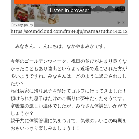
b
a
Li
o
d
n
o
s
k
k
https://soundcloud.com/fm840jp/mamastudio140512
みなさん、こんにちは。なかやまみかです。
今年のゴールデンウィーク、祝日の並びがあまり良くな
かったこともあり遠出というより近場で過ごされた方が
多いようですね。みなさんは、どのように過ごされまし
たか？
私は実家に帰り息子を預けてゴルフに行ってきました！
預けられた息子はたけのこ掘りに夢中だったそうです。
寒暖差の激しい連休でしたが、みなさん体調はいかがで
しょうか？
親子共に体調管理に気をつけて、気候のいいこの時期を
おもいっきり楽しみましょう！！