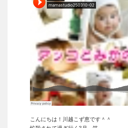
e
e
y
b
a
Li
o
d
n
o
s
k
k
こんにちは！川越こず恵です＾＾