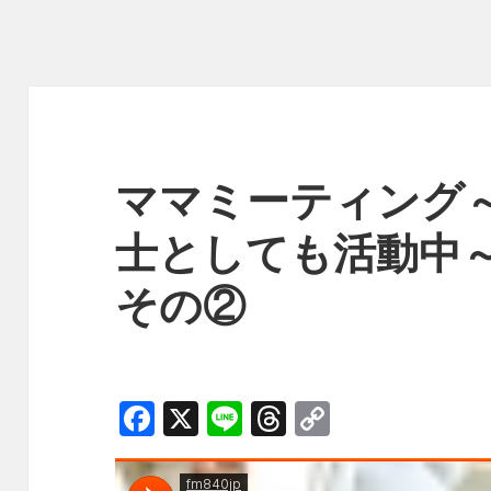
ママミーティング～
士としても活動中
その②
F
X
Li
T
C
a
n
h
o
c
e
r
p