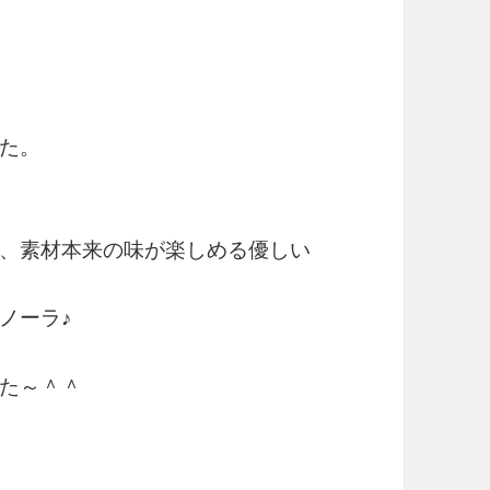
た。
、素材本来の味が楽しめる優しい
ノーラ♪
た～＾＾