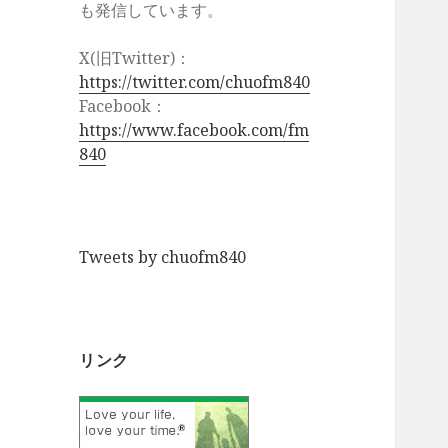
も発信しています。
X(旧Twitter)：
https://twitter.com/chuofm840
Facebook：
https://www.facebook.com/fm
840
Tweets by chuofm840
リンク