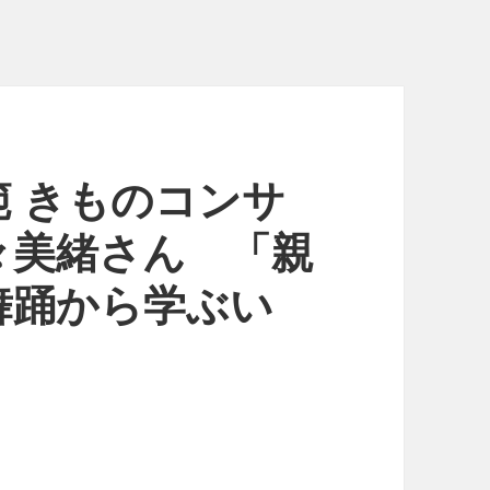
 きものコンサ
々美緒さん 「親
舞踊から学ぶい