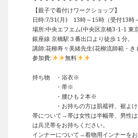
＊＊＊＊＊＊＊＊＊＊＊＊＊＊
【親子で着付けワークショップ】
日時:7/31(月) 13時～15時（受付13
場所:中央エフエム(中央区京橋3-1-1 
銀座線 京橋駅３番出口より徒歩１分。
講師:花柳寿々美緒先生(花柳流師範・き
参加費:
無料
持ち物 ・浴衣※
・帯※
・腰ひも２本※
・お持ちの方は肌襦袢、裾よけ
帯について→帯は女性は半幅帯、男性は
は兵児帯をお持ちください。
インナーについて→着物用インナーをお