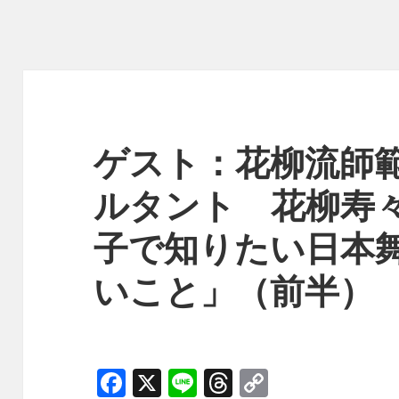
ゲスト：花柳流師範
ルタント 花柳寿
子で知りたい日本
いこと」（前半）
F
X
Li
T
C