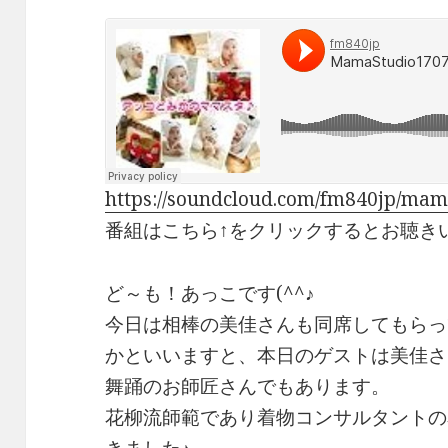
a
n
h
o
c
e
r
p
e
e
y
b
a
Li
o
d
n
o
s
k
k
https://soundcloud.com/fm840jp/ma
番組はこちら↑をクリックするとお聴きい
ど～も！あっこです(^^♪
今日は相棒の美佳さんも同席してもらっ
かといいますと、本日のゲストは美佳さ
舞踊のお師匠さんでもあります。
花柳流師範であり着物コンサルタントの