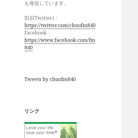
も発信しています。
X(旧Twitter)：
https://twitter.com/chuofm840
Facebook：
https://www.facebook.com/fm
840
Tweets by chuofm840
リンク