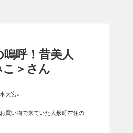
の嗚呼！昔美人
みこ＞さん
水天宮♪
お買い物で来ていた人形町在住の