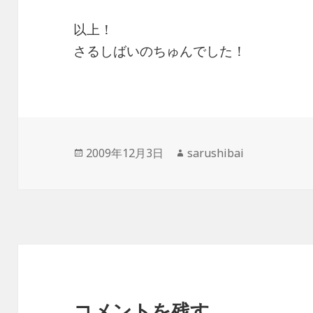
以上！
さるしばいのちゅんでした！
投
作
2009年12月3日
sarushibai
稿
成
日:
者
コメントを残す