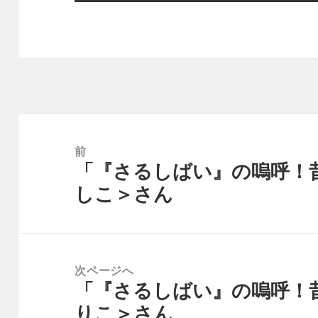
投
稿
前
「『さるしばい』の嗚呼！
ナ
前
しこ＞さん
ビ
の
ゲ
投
ー
稿:
シ
次ページへ
ョ
「『さるしばい』の嗚呼！
次
ン
りこ＞さん
の