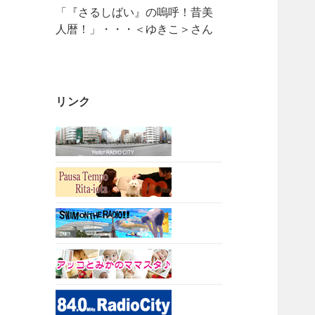
「『さるしばい』の嗚呼！昔美
人暦！」・・・＜ゆきこ＞さん
リンク