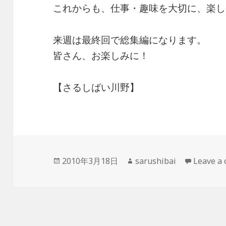
これからも、仕事・趣味を大切に、楽し
来週は最終回で総集編になります。
皆さん、お楽しみに！
【さるしばい川野】
投
作
2010年3月18日
sarushibai
Leave a
稿
成
日:
者