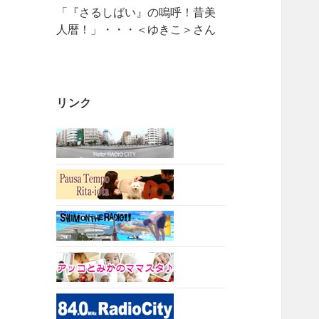
「『さるしばい』の嗚呼！昔美
人暦！」・・・＜ゆきこ＞さん
リンク