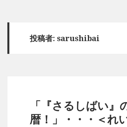
投稿者:
sarushibai
「『さるしばい』
暦！」・・・＜れ