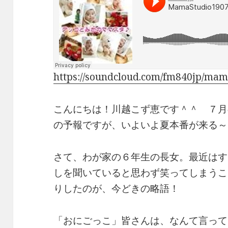
e
e
y
b
a
Li
o
d
n
o
s
k
k
https://soundcloud.com/fm840jp/mam
こんにちは！川越こず恵です＾＾ ７月
の予報ですが、いよいよ夏本番が来る～
さて、わが家の６年生の長女。最近はす
しを聞いていると思わず笑ってしまうこ
りしたのが、今どきの略語！
「おにごっこ」皆さんは、なんて言って