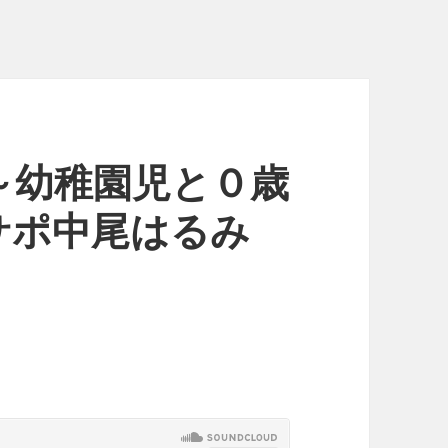
～幼稚園児と０歳
サポ中尾はるみ