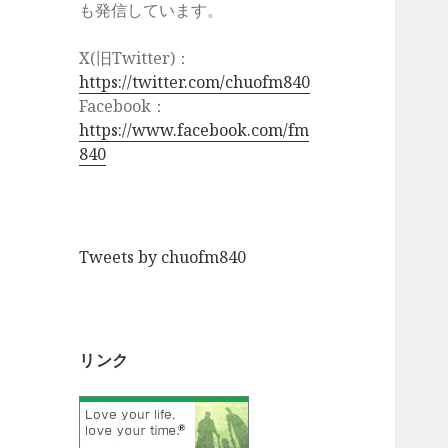
も発信しています。
X(旧Twitter)：
https://twitter.com/chuofm840
Facebook：
https://www.facebook.com/fm
840
Tweets by chuofm840
リンク