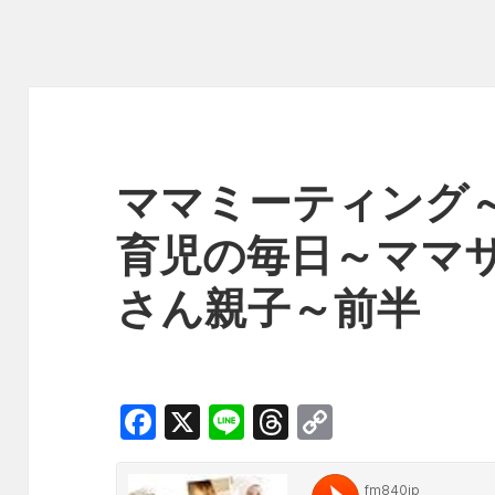
ママミーティング
育児の毎日～ママ
さん親子～前半
F
X
Li
T
C
a
n
h
o
c
e
r
p