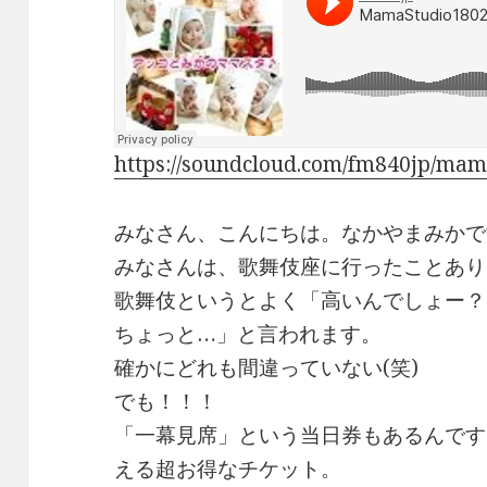
e
e
y
b
a
Li
o
d
n
o
s
k
k
https://soundcloud.com/fm840jp/mam
みなさん、こんにちは。なかやまみかで
みなさんは、歌舞伎座に行ったことあり
歌舞伎というとよく「高いんでしょー？
ちょっと…」と言われます。
確かにどれも間違っていない(笑)
でも！！！
「一幕見席」という当日券もあるんです
える超お得なチケット。