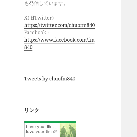
も発信しています。
X(旧Twitter)：
https://twitter.com/chuofm840
Facebook：
https://www.facebook.com/fm
840
Tweets by chuofm840
リンク