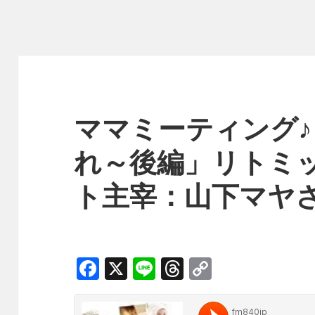
ママミーティング
れ～後編」リトミ
ト主宰：山下マヤ
F
X
Li
T
C
a
n
h
o
c
e
r
p