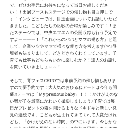
で、ぜひお手元にお持ちになって当日お越しくださ
い！！出展ブースもステージでの催し物も目白押しで
す！インタビューでは、目玉企画についてお話しいただ
きました。こどもたちの区歌の合唱が楽しみです！！ま
たステージでは、中央エフエムの公開収録も行う予定で
すよーーーー！「これからのパパとママの働き方」と題
して、企業×パパ×ママで様々な働き方を考えます(^^♪登
壇者も決まりまして、どきどきわくわくしています。子
育ても仕事もどちらもいかに楽しむか？！達人のお話し
を聞いていきましょ～～！
そして、育フェスCHUOでは事前予約の催し物もありま
すので要予約です！大人気のおひるねアートは今年も開
催♫テーマは「Ｍy presious baby」！！！かけがえのな
い我が子を最高にかわいく撮影しましょう♪子育ては毎
日がプレゼントの箱を開けるようなドキドキと新しい発
見の連続です。こどもが生まれてきてくれて大変だけれ
ども、「かけがえのない時間」の中にいます。今しかな