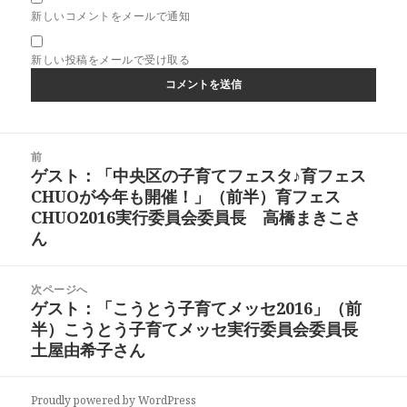
新しいコメントをメールで通知
新しい投稿をメールで受け取る
投
前
稿
ゲスト：「中央区の子育てフェスタ♪育フェス
前
ナ
CHUOが今年も開催！」（前半）育フェス
の
ビ
CHUO2016実行委員会委員長 高橋まきこさ
投
ゲ
ん
稿:
ー
シ
次ページへ
ョ
ゲスト：「こうとう子育てメッセ2016」（前
次
ン
半）こうとう子育てメッセ実行委員会委員長
の
土屋由希子さん
投
稿:
Proudly powered by WordPress