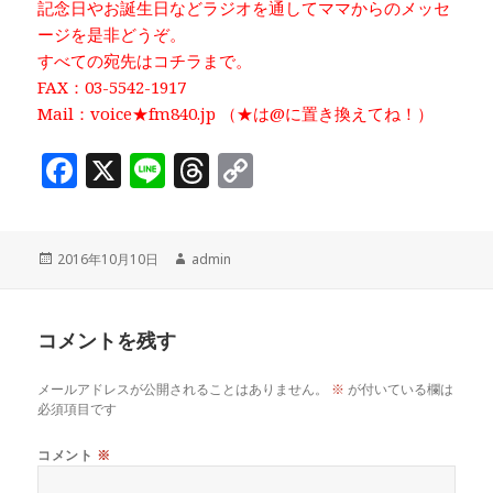
記念日やお誕生日などラジオを通してママからのメッセ
ージを是非どうぞ。
すべての宛先はコチラまで。
FAX：03-5542-1917
Mail：voice★fm840.jp （★は@に置き換えてね！）
F
X
Li
T
C
a
n
h
o
c
e
r
p
投
作
2016年10月10日
admin
e
e
y
稿
成
b
a
Li
日:
者
o
d
n
コメントを残す
o
s
k
メールアドレスが公開されることはありません。
※
が付いている欄は
k
必須項目です
コメント
※