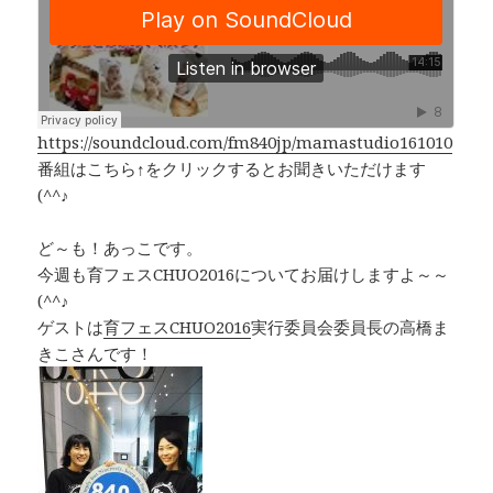
e
e
y
b
a
Li
o
d
n
o
s
k
k
https://soundcloud.com/fm840jp/mamastudio161010
番組はこちら↑をクリックするとお聞きいただけます
(^^♪
ど～も！あっこです。
今週も育フェスCHUO2016についてお届けしますよ～～
(^^♪
ゲストは
育フェスCHUO2016
実行委員会委員長の高橋ま
きこさんです！