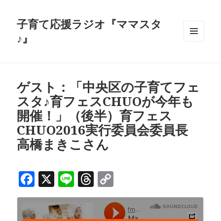
子育て応援ラジオ『ママスタ
♪』
メニュ
ーとウ
ィジェ
ット
ゲスト：「中央区の子育てフェ
スタ♪育フェスCHUOが今年も
開催！」（後半）育フェス
CHUO2016実行委員会委員長
高橋まきこさん
F
X
Li
T
C
a
n
h
o
c
e
r
p