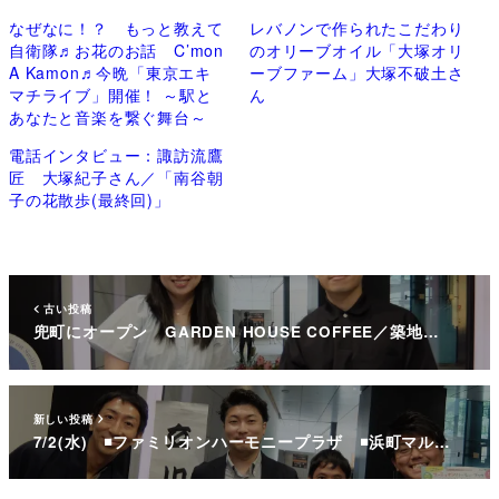
なぜなに！？ もっと教えて
レバノンで作られたこだわり
自衛隊♬お花のお話 C’mon
のオリーブオイル「大塚オリ
A Kamon♬今晩「東京エキ
ーブファーム」大塚不破土さ
マチライブ」開催！ ～駅と
ん
あなたと音楽を繋ぐ舞台～
電話インタビュー：諏訪流鷹
匠 大塚紀子さん／「南谷朝
子の花散歩(最終回)」
古い投稿
兜町にオープン GARDEN HOUSE COFFEE／築地…
新しい投稿
7/2(水) ◾️ファミリオンハーモニープラザ ◾️浜町マル…