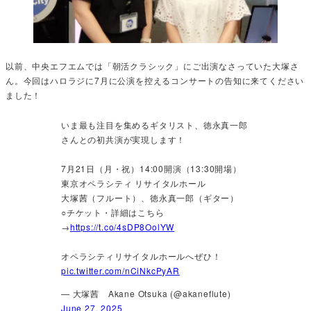
以前、中央エフエムでは「朝活クラシック」にご出演なさっていた大塚さ
ん。今回はハロラジに7月に公演を控えるコンサートの告知に来てください
ました！
いま最も注目を集めるギタリスト、徳永真一郎
さんとの初共演が実現します！
7月21日（月・祝）14:00開演（13:30開場）
東京オペラシティ リサイタルホール
大塚茜（フルート）、徳永真一郎（ギター）
○チケット・詳細はこちら
→
https://t.co/4sDP8OolYW
オペラシティリサイタルホールへぜひ！
pic.twitter.com/nCiNkcPyAR
— 大塚茜 Akane Otsuka (@akaneflute)
June 27, 2025