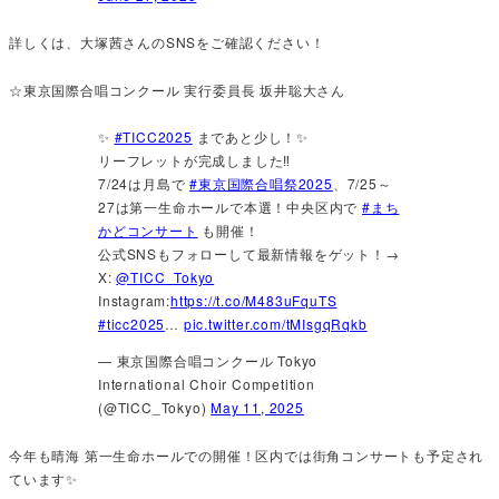
詳しくは、大塚茜さんのSNSをご確認ください！
☆東京国際合唱コンクール 実行委員長 坂井聡大さん
✨
#TICC2025
まであと少し！✨
リーフレットが完成しました‼️
7/24は月島で
#東京国際合唱祭2025
、7/25～
27は第一生命ホールで本選！中央区内で
#まち
かどコンサート
も開催！
公式SNSもフォローして最新情報をゲット！→
X:
@TICC_Tokyo
Instagram:
https://t.co/M483uFquTS
#ticc2025
…
pic.twitter.com/tMIsgqRqkb
— 東京国際合唱コンクール Tokyo
International Choir Competition
(@TICC_Tokyo)
May 11, 2025
今年も晴海 第一生命ホールでの開催！区内では街角コンサートも予定され
ています✨