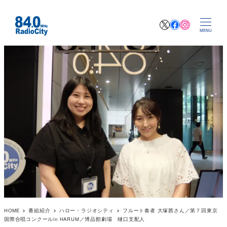
X
Facebook
Instagr
MENU
HOME
番組紹介
ハロー・ラジオシティ
フルート奏者 大塚茜さん／第７回東京
国際合唱コンクールin HARUM／博品館劇場 樋口支配人