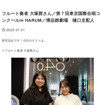
フルート奏者 大塚茜さん／第７回東京国際合唱コ
ンクールin HARUM／博品館劇場 樋口支配人
2025.07.01
投稿日
新宮志歩です！今日のゲストは…
☆フルート奏者 大塚茜さん