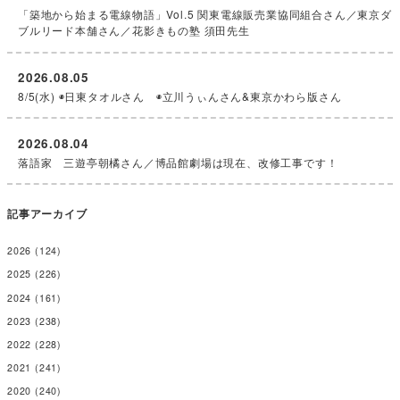
「築地から始まる電線物語」Vol.5 関東電線販売業協同組合さん／東京ダ
ブルリード本舗さん／花影きもの塾 須田先生
2026.08.05
8/5(水) ◉日東タオルさん ◉立川うぃんさん&東京かわら版さん
2026.08.04
落語家 三遊亭朝橘さん／博品館劇場は現在、改修工事です！
記事アーカイブ
2026
(124)
2025
(226)
2024
(161)
2023
(238)
2022
(228)
2021
(241)
2020
(240)