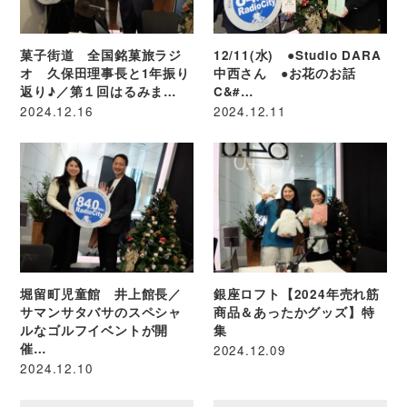
菓子街道 全国銘菓旅ラジ
12/11(水) ●Studio DARA
オ 久保田理事長と1年振り
中西さん ●お花のお話
返り♪／第１回はるみま…
C&#…
2024.12.16
2024.12.11
堀留町児童館 井上館長／
銀座ロフト【2024年売れ筋
サマンサタバサのスペシャ
商品＆あったかグッズ】特
ルなゴルフイベントが開
集
催…
2024.12.09
2024.12.10