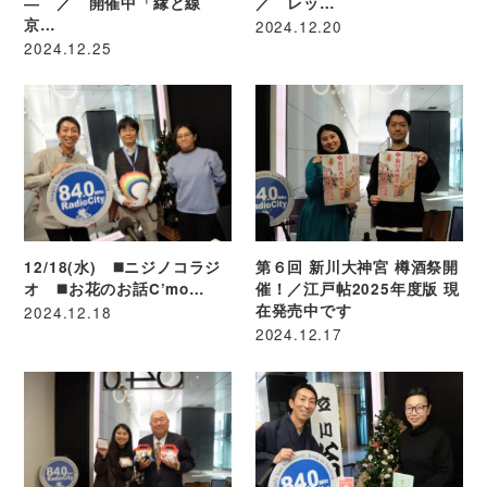
― ／ 開催中「縁と線
／ レッ…
京…
2024.12.20
2024.12.25
12/18(水) ◼️ニジノコラジ
第６回 新川大神宮 樽酒祭開
オ ◼️お花のお話C’mo…
催！／江戸帖2025年度版 現
在発売中です
2024.12.18
2024.12.17