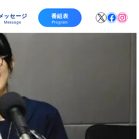
メッセージ
番組表
X
Faceboo
Insta
Message
Program