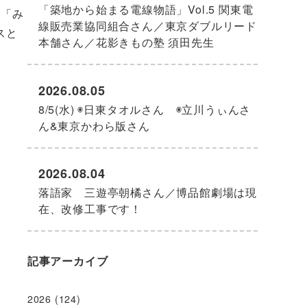
「築地から始まる電線物語」Vol.5 関東電
米「み
線販売業協同組合さん／東京ダブルリード
スと
本舗さん／花影きもの塾 須田先生
2026.08.05
8/5(水) ◉日東タオルさん ◉立川うぃんさ
ん&東京かわら版さん
2026.08.04
落語家 三遊亭朝橘さん／博品館劇場は現
在、改修工事です！
記事アーカイブ
2026
(124)