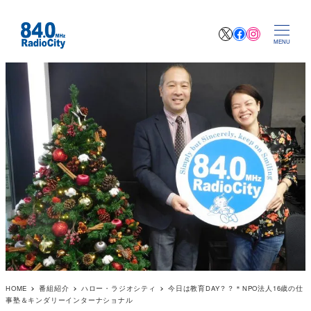
X
Facebook
Instagr
MENU
HOME
番組紹介
ハロー・ラジオシティ
今日は教育DAY？？＊NPO法人16歳の仕
事塾＆キンダリーインターナショナル