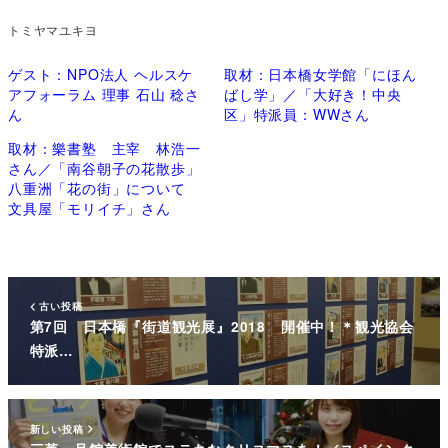
トミヤマユキヨ
ゲスト：NPO法人 ヘルスケ
取材：日本橋女学館「にほん
アフォーラム 理事 石山 稔さ
ばし学」／「大好き！中央
ん
区」特派員：WWさん
取材：樂書塾 主宰 林浩一
さん／「南谷朝子の花散歩」
八重洲「花の街」について
文具屋「モリイチ」さん
古い投稿
第7回 日本橋『街道観光展』2018 開催中！＊観光協会
特派…
新しい投稿