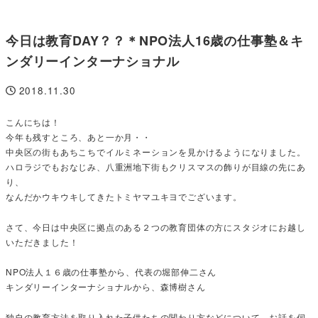
今日は教育DAY？？＊NPO法人16歳の仕事塾＆キ
ンダリーインターナショナル
2018.11.30
投稿日
こんにちは！
今年も残すところ、あと一か月・・
中央区の街もあちこちでイルミネーションを見かけるようになりました。
ハロラジでもおなじみ、八重洲地下街もクリスマスの飾りが目線の先にあ
り、
なんだかウキウキしてきたトミヤマユキヨでございます。
さて、今日は中央区に拠点のある２つの教育団体の方にスタジオにお越し
いただきました！
NPO法人１６歳の仕事塾から、代表の堀部伸二さん
キンダリーインターナショナルから、森博樹さん
独自の教育方法を取り入れた子供たちの関わり方などについて、お話を伺