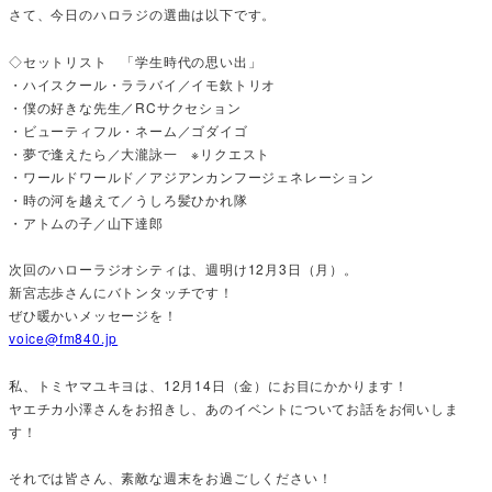
さて、今日のハロラジの選曲は以下です。
◇セットリスト 「学生時代の思い出」
・ハイスクール・ララバイ／イモ欽トリオ
・僕の好きな先生／RCサクセション
・ビューティフル・ネーム／ゴダイゴ
・夢で逢えたら／大瀧詠一 ※リクエスト
・ワールドワールド／アジアンカンフージェネレーション
・時の河を越えて／うしろ髪ひかれ隊
・アトムの子／山下達郎
次回のハローラジオシティは、週明け12月3日（月）。
新宮志歩さんにバトンタッチです！
ぜひ暖かいメッセージを！
voice@fm840.jp
私、トミヤマユキヨは、12月14日（金）にお目にかかります！
ヤエチカ小澤さんをお招きし、あのイベントについてお話をお伺いしま
す！
それでは皆さん、素敵な週末をお過ごしください！