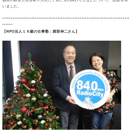
いました。
**************************************************************************
******
【NPO法人１６歳の仕事塾：堀部伸二さん】