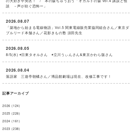
の大好き中央区！ / 本の森ちゅうおう「オカルトの森 vol.4 講談と怪
談 －声が紡ぐ恐怖ー」
2026.08.07
「築地から始まる電線物語」Vol.5 関東電線販売業協同組合さん／東京ダ
ブルリード本舗さん／花影きもの塾 須田先生
2026.08.05
8/5(水) ◉日東タオルさん ◉立川うぃんさん&東京かわら版さん
2026.08.04
落語家 三遊亭朝橘さん／博品館劇場は現在、改修工事です！
記事アーカイブ
2026
(124)
2025
(226)
2024
(161)
2023
(238)