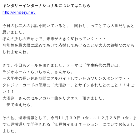
キンダリーインターナショナルについてはこちら
http://kindery.net/
今日のお二人のお話を聞いていると、「関わり」ってとても大事だなぁと
思いました。
ほんの少しの声かけで、未来が大きく変わっていく・・・
可能性を最大限に認めてあげて応援してあげることが大人の役割なのかも
しれませんね。
さて、今日もメールを頂きました。テーマは「学生時代の思い出」
ラジオネーム：らいちゃん、さんから。
ー大学生の長い休み期間にアルバイトしていたガソリンスタンドで・・
クレジットカードの伝票に「大瀧詠一」とサインされたとのこと！！すご
い！！
大瀧詠一さんのセルフカバー曲をリクエスト頂きました。
「夢で逢えたら」
その他、週末情報として、今日1１月３０日（金）～１２月２８日（金）ま
で江戸桜通りで開催される「江戸桜イルミネーション」についてお伝えし
ました。