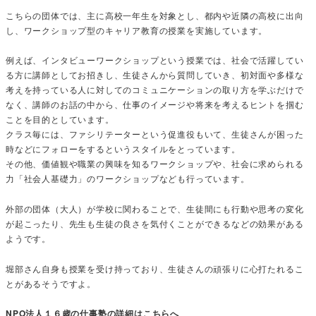
こちらの団体では、主に高校一年生を対象とし、都内や近隣の高校に出向
し、ワークショップ型のキャリア教育の授業を実施しています。
例えば、インタビューワークショップという授業では、社会で活躍してい
る方に講師としてお招きし、生徒さんから質問していき、初対面や多様な
考えを持っている人に対してのコミュニケーションの取り方を学ぶだけで
なく、講師のお話の中から、仕事のイメージや将来を考えるヒントを掴む
ことを目的としています。
クラス毎には、ファシリテーターという促進役もいて、生徒さんが困った
時などにフォローをするというスタイルをとっています。
その他、価値観や職業の興味を知るワークショップや、社会に求められる
力「社会人基礎力」のワークショップなども行っています。
外部の団体（大人）が学校に関わることで、生徒間にも行動や思考の変化
が起こったり、先生も生徒の良さを気付くことができるなどの効果がある
ようです。
堀部さん自身も授業を受け持っており、生徒さんの頑張りに心打たれるこ
とがあるそうですよ。
NPO法人１６歳の仕事塾の詳細はこちらへ