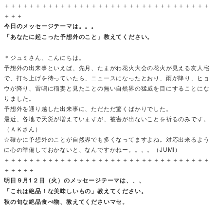
＋＋＋＋＋＋＋＋＋＋＋＋＋＋＋＋＋＋＋＋＋＋＋＋＋＋＋＋＋＋＋＋＋
＋＋＋
今日のメッセージテーマは。。。
「あなたに起こった予想外のこと」教えてください。
＊ジュミさん、こんにちは。
予想外の出来事といえば、先月、たまがわ花火大会の花火が見える友人宅
で、打ち上げを待っていたら、ニュースになったとおり、雨が降り、ヒョ
ウが降り、雷鳴に稲妻と見たことの無い自然界の猛威を目にすることにな
りました。
予想外を通り越した出来事に、ただただ驚くばかりでした。
最近、各地で天災が増えていますが、被害が出ないことを祈るのみです。
（ＡＫさん）
☆確かに予想外のことが自然界でも多くなってますよね。対応出来るよう
に心の準備しておかないと、なんですかねー。。。。（JUMI）
＋＋＋＋＋＋＋＋＋＋＋＋＋＋＋＋＋＋＋＋＋＋＋＋＋＋＋＋＋＋＋＋＋
＋＋＋＋＋
明日９月1２日（火）のメッセージテーマは、、、
「これは絶品！な美味しいもの」教えてください。
秋の旬な絶品食べ物、教えてくださいマセ。