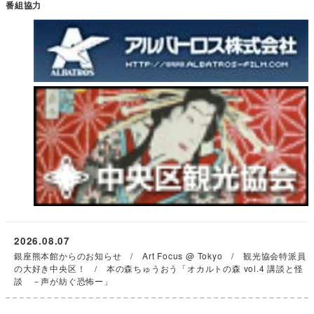
番組協力
2026.08.07
銀座熊本館からのお知らせ / Art Focus @ Tokyo / 観光協会特派員
の大好き中央区！ / 本の森ちゅうおう「オカルトの森 vol.4 講談と怪
談 －声が紡ぐ恐怖ー」