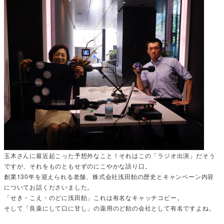
玉木さんに最近起こった予想外なこと！それはこの「ラジオ出演」だそう
ですが、それをものともせずのにこやかな語り口。
創業130年を迎えられる老舗、株式会社浅田飴の歴史とキャンペーン内容
についてお話くださいました。
「せき・こえ・のどに浅田飴」これは有名なキャッチコピー。
そして「良薬にして口に甘し」の薬用のど飴の会社として有名ですよね。