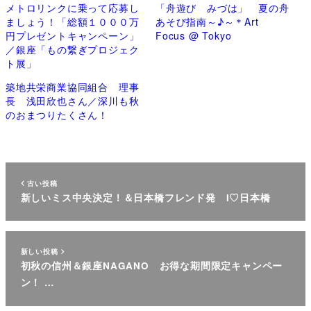
メトロリンクに乗って応募し
「舟遊び みづは」 夏の舟
ましょう！「総額１０００万
あそび指南～♪～＊Art
円プレゼントキャンペーン」
Focus @ Tokyo
／銀座「もの繋ぎプロジェク
ト展」
築地共栄商業協同組合 理事
長 浅田欣也さん／深川も秋
のおまつりたくさん！
古い投稿
新しいミス中央決定！＆日本橋フレンド発 I♡日本橋
新しい投稿
初秋の信州＆銀座NAGANO お得な期間限定キャンペー
ン！ …