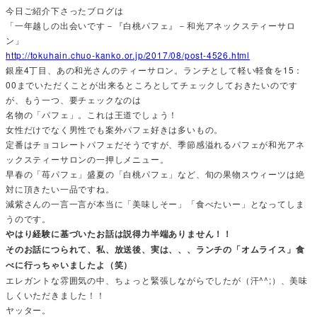
今日ご紹介下さったブログは
「一年越しの出会いです－『白桃パフェ』－和光アネックスティーサロ
ン」
http://tokuhain.chuo-kanko.or.jp/2017/08/post-4526.html
銀座4丁目、あの和光さんのティーサロン。ランチとして軽い軽食を15：
00までいただくことが出来るところとしてチェックしておきたいのです
が、もう一つ、要チェックなのは
名物の「パフェ」。これは王道でしょう！
女性だけでなく男性でも案外パフェ好きは多いもの。
定番はチョコレートパフェだそうですが、季節感溢れるパフェが和光アネ
ックスティーサロンの一押しメニュー。
早春の「苺パフェ」盛夏の「白桃パフェ」など、旬の果物スウィーツは絶
対に頂きたい一品ですね。
減紫さんの一言一言が本当に「美味しそー」「食べたいー」となってしま
うのです。
やはり経験に基づいたお話は説得力半端ありません！！
そのお話につられて、私、放送後、実は、、、ランチの「オムライス」食
べに行っちゃいましたよ（笑）
エレガントな雰囲気の中、ちょっと緊張しながらでしたが（汗^^;）、美味
しくいただきました！！
ヤッター。