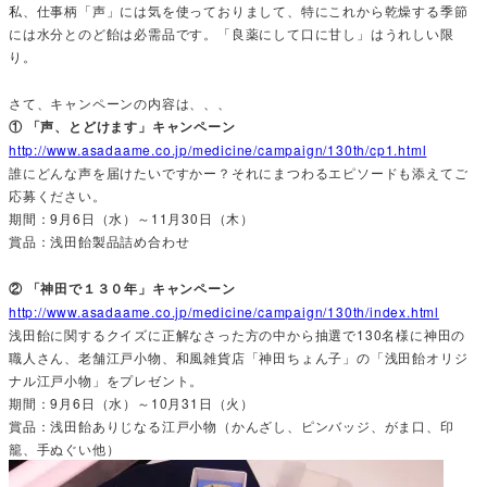
私、仕事柄「声」には気を使っておりまして、特にこれから乾燥する季節
には水分とのど飴は必需品です。「良薬にして口に甘し」はうれしい限
り。
さて、キャンペーンの内容は、、、
① 「声、とどけます」キャンペーン
http://www.asadaame.co.jp/medicine/campaign/130th/cp1.html
誰にどんな声を届けたいですかー？それにまつわるエピソードも添えてご
応募ください。
期間：9月6日（水）～11月30日（木）
賞品：浅田飴製品詰め合わせ
② 「神田で１３０年」キャンペーン
http://www.asadaame.co.jp/medicine/campaign/130th/index.html
浅田飴に関するクイズに正解なさった方の中から抽選で130名様に神田の
職人さん、老舗江戸小物、和風雑貨店「神田ちょん子」の「浅田飴オリジ
ナル江戸小物」をプレゼント。
期間：9月6日（水）～10月31日（火）
賞品：浅田飴ありじなる江戸小物（かんざし、ピンバッジ、がま口、印
籠、手ぬぐい他）