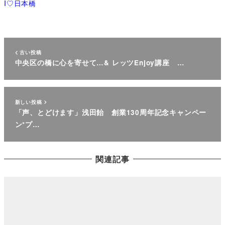
I♡日本橋
古い投稿
中央区の橋に心を寄せて…& レッツEnjoy講座 …
新しい投稿
「声、とどけます」浅田飴 創業130周年記念キャンペー
ン*プ…
関連記事