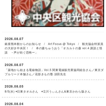
2026.08.07
銀座熊本館からのお知らせ / Art Focus @ Tokyo / 観光協会特派員
の大好き中央区！ / 本の森ちゅうおう「オカルトの森 vol.4 講談と怪
談 －声が紡ぐ恐怖ー」
2026.08.07
「築地から始まる電線物語」Vol.5 関東電線販売業協同組合さん／東京ダ
ブルリード本舗さん／花影きもの塾 須田先生
2026.08.05
8/5(水) ◉日東タオルさん ◉立川うぃんさん&東京かわら版さん
2026.08.04