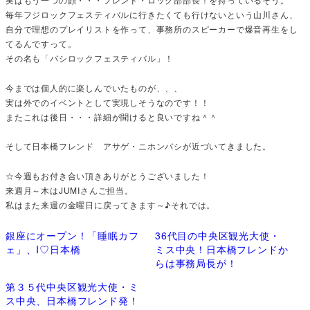
毎年フジロックフェスティバルに行きたくても行けないという山川さん、
自分で理想のプレイリストを作って、事務所のスピーカーで爆音再生をし
てるんですって。
その名も「バシロックフェスティバル」！
今までは個人的に楽しんでいたものが、、、
実は外でのイベントとして実現しそうなのです！！
またこれは後日・・・詳細が聞けると良いですね＾＾
そして日本橋フレンド アサゲ・ニホンバシが近づいてきました。
☆今週もお付き合い頂きありがとうございました！
来週月～木はJUMIさんご担当。
私はまた来週の金曜日に戻ってきます～♪それでは。
銀座にオープン！「睡眠カフ
36代目の中央区観光大使・
ェ」、I♡日本橋
ミス中央！日本橋フレンドか
らは事務局長が！
第３５代中央区観光大使・ミ
ス中央、日本橋フレンド発！