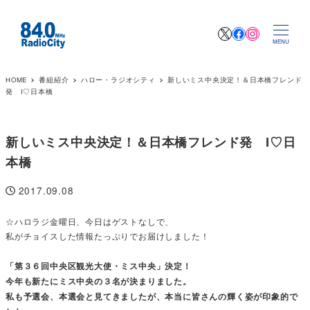
X
Facebook
Instagr
MENU
HOME
番組紹介
ハロー・ラジオシティ
新しいミス中央決定！＆日本橋フレンド
発 I♡日本橋
新しいミス中央決定！＆日本橋フレンド発 I♡日
本橋
2017.09.08
投稿日
☆ハロラジ金曜日、今日はゲストなしで、
私がチョイスした情報たっぷりでお届けしました！
「第３６回中央区観光大使・ミス中央」決定！
今年も新たにミス中央の３名が決まりました。
私も予選会、本選会と見てきましたが、本当に皆さんの輝く姿が印象的で