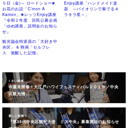
０日（金)～ ロードショー❀
Enjoy講座「ハンドメイド楽
お花のお話「C’mon A
器 ～バイオリンで奏でるキ
Kamon」❀レッツEnjoy講座
ラキラ星～」
『令和２年度 区民公募企画
「ゆめ講座」説明会のお知ら
せ』
観光協会特派員の「大好き中
央区」 & 映画「セルフレ
ス 覚醒した記憶」
古い投稿
今週末開催！大江戸ハワイフェスティバル２０１９／中央
区観光情…
新しい投稿
『第38代中央区観光大使 ミス中央』募集開始のお知らせ