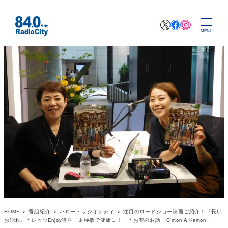
X
Facebook
Instagr
MENU
HOME
番組紹介
ハロー・ラジオシティ
注目のロードショー映画ご紹介！『長い
お別れ』＊レッツEnjoy講座「太極拳で健康に！」＊お花のお話「C’mon A Kamon」