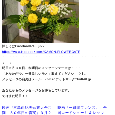
詳しくはFacebookページへ！
https://www.facebook.com/KAMON.FLOWERGATE
：：：：：：：：：：：：：：：：：：：：：：：：：：：：：：：：：
：：：
明日５月３０日、木曜日のメッセージテーマは・・・
「あなたが今、一番欲しいモノ」教えてください です。
メッセージの宛先はメール voice“アットマーク”fm840.jp
あなたからのメッセージをお待ちしています。
ではまた明日！！
映画『三島由紀夫vs東大全共
映画「一週間フレンズ。」全
闘 ５０年目の真実』３月２
国ロードショー !! & レッツ