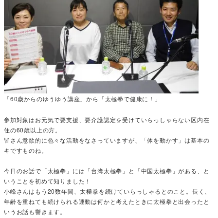
「60歳からのゆうゆう講座」から「太極拳で健康に！」
参加対象はお元気で要支援、要介護認定を受けていらっしゃらない区内在
住の60歳以上の方。
皆さん意欲的に色々な活動をなさっていますが、「体を動かす」は基本の
キですものね。
今日のお話で「太極拳」には「台湾太極拳」と「中国太極拳」がある、と
いうことを初めて知りました！
小峰さんはもう20数年間、太極拳を続けていらっしゃるとのこと。長く、
年齢を重ねても続けられる運動は何かと考えたときに太極拳と出会ったと
いうお話も響きます。