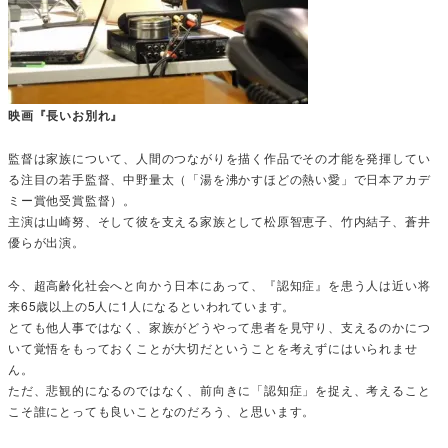
映画『長いお別れ』
監督は家族について、人間のつながりを描く作品でその才能を発揮してい
る注目の若手監督、中野量太（「湯を沸かすほどの熱い愛」で日本アカデ
ミー賞他受賞監督）。
主演は山崎努、そして彼を支える家族として松原智恵子、竹内結子、蒼井
優らが出演。
今、超高齢化社会へと向かう日本にあって、『認知症』を患う人は近い将
来65歳以上の5人に1人になるといわれています。
とても他人事ではなく、家族がどうやって患者を見守り、支えるのかにつ
いて覚悟をもっておくことが大切だということを考えずにはいられませ
ん。
ただ、悲観的になるのではなく、前向きに「認知症」を捉え、考えること
こそ誰にとっても良いことなのだろう、と思います。