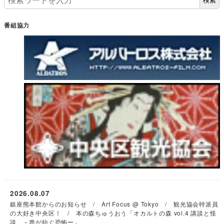
検索
番組協力
2026.08.07
銀座熊本館からのお知らせ / Art Focus @ Tokyo / 観光協会特派員
の大好き中央区！ / 本の森ちゅうおう「オカルトの森 vol.4 講談と怪
談 －声が紡ぐ恐怖ー」