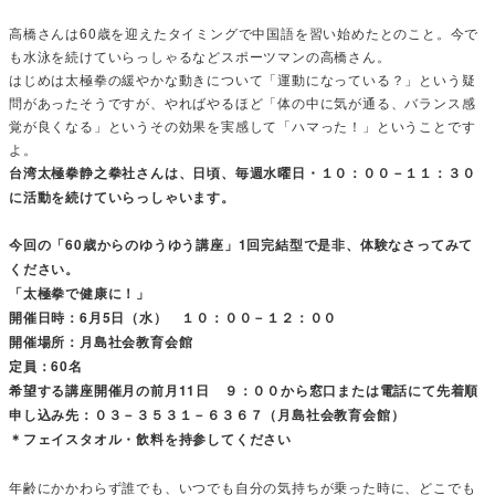
高橋さんは60歳を迎えたタイミングで中国語を習い始めたとのこと。今で
も水泳を続けていらっしゃるなどスポーツマンの高橋さん。
はじめは太極拳の緩やかな動きについて「運動になっている？」という疑
問があったそうですが、やればやるほど「体の中に気が通る、バランス感
覚が良くなる」というその効果を実感して「ハマった！」ということです
よ。
台湾太極拳静之拳社さんは、日頃、毎週水曜日・１０：００－１１：３０
に活動を続けていらっしゃいます。
今回の「60歳からのゆうゆう講座」1回完結型で是非、体験なさってみて
ください。
「太極拳で健康に！」
開催日時：6月5日（水） １０：００－１２：００
開催場所：月島社会教育会館
定員：60名
希望する講座開催月の前月11日 ９：００から窓口または電話にて先着順
申し込み先：０３－３５３１－６３６７（月島社会教育会館）
＊フェイスタオル・飲料を持参してください
年齢にかかわらず誰でも、いつでも自分の気持ちが乗った時に、どこでも