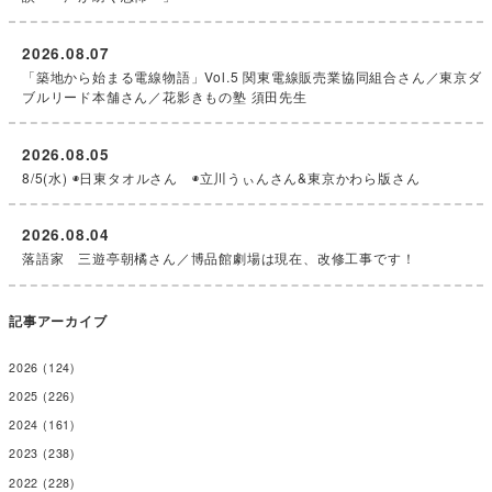
2026.08.07
「築地から始まる電線物語」Vol.5 関東電線販売業協同組合さん／東京ダ
ブルリード本舗さん／花影きもの塾 須田先生
2026.08.05
8/5(水) ◉日東タオルさん ◉立川うぃんさん&東京かわら版さん
2026.08.04
落語家 三遊亭朝橘さん／博品館劇場は現在、改修工事です！
記事アーカイブ
2026
(124)
2025
(226)
2024
(161)
2023
(238)
2022
(228)