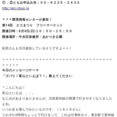
① 、②ともお申込み先：０３－６２２５－２４３３
http://eic-chuo.jp
＊＊＊環境情報センターが参加！
第14回 エコまつり フリーマーケット
開催日時：6月4日(日)１０：００－１５：００
開催場所：中央区保健所・あかつき公園
松田さんも当日参加しているそうですよーー！
＋＋＋＋＋＋＋＋＋＋＋＋＋＋＋＋＋＋＋＋＋＋＋＋＋＋＋＋＋＋＋＋＋
＋＋＋＋＋
今日のメッセージテーマ
「ズバリ！富山といえば？！」教えてください
＊こんにちは！
富山といえば、、、。
なじみがあまりありませんが、北陸新幹線の開通で行きやすくなりました
よね。
いつか足を運んでみたいものです。（トモトモさん）
☆わずか2時間ちょっとで行けるって、これは仕事終わり、東京駅で新幹線