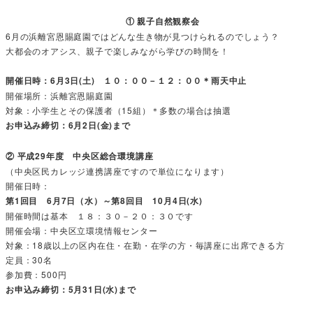
① 親子自然観察会
6月の浜離宮恩賜庭園ではどんな生き物が見つけられるのでしょう？
大都会のオアシス、親子で楽しみながら学びの時間を！
開催日時：6月3日(土) １０：００－１２：００＊雨天中止
開催場所：浜離宮恩賜庭園
対象：小学生とその保護者（15組）＊多数の場合は抽選
お申込み締切：6月2日(金)まで
② 平成29年度 中央区総合環境講座
（中央区民カレッジ連携講座ですので単位になります）
開催日時：
第1回目 6月7日（水）～第8回目 10月4日(水)
開催時間は基本 １８：３０－２０：３０です
開催会場：中央区立環境情報センター
対象：18歳以上の区内在住・在勤・在学の方・毎講座に出席できる方
定員：30名
参加費：500円
お申込み締切：5月31日(水)まで