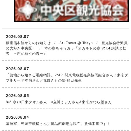
2026.08.07
銀座熊本館からのお知らせ / Art Focus @ Tokyo / 観光協会特派員
の大好き中央区！ / 本の森ちゅうおう「オカルトの森 vol.4 講談と怪
談 －声が紡ぐ恐怖ー」
2026.08.07
「築地から始まる電線物語」Vol.5 関東電線販売業協同組合さん／東京ダ
ブルリード本舗さん／花影きもの塾 須田先生
2026.08.05
8/5(水) ◉日東タオルさん ◉立川うぃんさん&東京かわら版さん
2026.08.04
落語家 三遊亭朝橘さん／博品館劇場は現在、改修工事です！