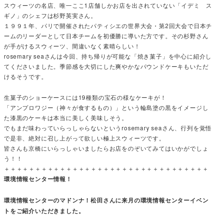
スウィーツの名店、唯一ここ1店舗しかお店を出されていない「イデミ ス
ギノ」のシェフは杉野英実さん。
１９９１年、パリで開催されたパティシエの世界大会・第2回大会で日本チ
ームのリーダーとして日本チームを初優勝に導いた方です。その杉野さん
が手がけるスウィーツ、間違いなく素晴らしい！
rosemary seaさんは今回、持ち帰りが可能な「焼き菓子」を中心に紹介し
てくださいました。季節感を大切にした爽やかなパウンドケーキもいただ
けるそうです。
生菓子のショーケースには19種類の宝石の様なケーキが！
「アンプロワジー（神々が食するもの）」という輪島塗の黒をイメージし
た漆黒のケーキは本当に美しく美味しそう。
でもまだ味わっていらっしゃらないというrosemary seaさん、行列を覚悟
で是非、絶対に召し上がって欲しい極上スウィーツです。
皆さんも京橋にいらっしゃいましたらお店をのぞいてみてはいかがでしょ
う！！
＋＋＋＋＋＋＋＋＋＋＋＋＋＋＋＋＋＋＋＋＋＋＋＋＋＋＋＋＋＋＋＋＋
環境情報センター情報！
環境情報センターのマドンナ！松田さんに来月の環境情報センターイベン
トをご紹介いただきました。