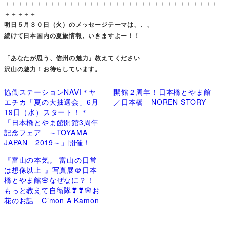
＋＋＋＋＋＋＋＋＋＋＋＋＋＋＋＋＋＋＋＋＋＋＋＋＋＋＋＋＋＋＋＋＋
＋＋＋＋＋
明日５月３０日（火）のメッセージテーマは、、、
続けて日本国内の夏旅情報、いきますよー！！
「あなたが思う、信州の魅力」教えてください
沢山の魅力！お待ちしています。
協働ステーションNAVI＊ヤ
開館２周年！日本橋とやま館
エチカ「夏の大抽選会」6月
／日本橋 NOREN STORY
19日（水）スタート！＊
「日本橋とやま館開館3周年
記念フェア ～TOYAMA
JAPAN 2019～」開催！
『富山の本気。-富山の日常
は想像以上-』写真展＠日本
橋とやま館🌸なぜなに？！
もっと教えて自衛隊❣❣🌸お
花のお話 C’mon A Kamon