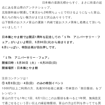
日本橋の道路元標からすぐ、まさに街道の起
点にある富山県のアンテナショップ。
北陸新幹線が開通して東京から2時間ちょっとで行けるようになった富山。
私たちの知らない魅力がまだまだ沢山ありそうです。
山下館長のおススメ富山の夏旅！内緒で超おススメ美味し処教えて頂いち
ゃいました！！
日本橋とやま館では開店1周年を記念しての「１Th アニバーサリー・フ
ェア」がいよいよ明日、5月30日(火)から始まります。
6月いっぱい、特別企画が目白押しです。
「１Th アニバーサリー・フェア」
開催日時：5月30日（火）－6月25日(日)
開催場所：日本橋とやま館
注目コンテンツは！
① 6月3日(土)・4日(日) のみの特別イベント
1000円以上ご利用の方、先着300名様に銘菓・竹林堂の「朔日饅頭」をプ
レンゼント
富山の方でも1年に1回、6月1日にこのお饅頭を食べると1年間、無病息災
で過ごせるという言い伝えの縁起物饅頭。富山の方は行列を作ってでも買