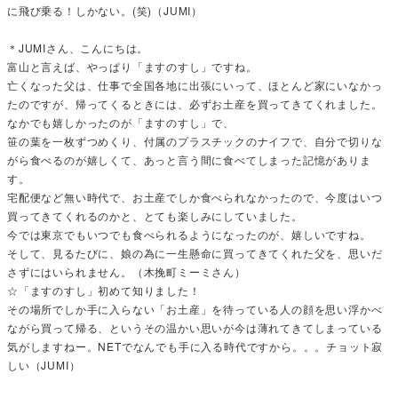
に飛び乗る！しかない。(笑)（JUMI）
＊JUMIさん、こんにちは。
富山と言えば、やっぱり「ますのすし」ですね。
亡くなった父は、仕事で全国各地に出張にいって、ほとんど家にいなかっ
たのですが、帰ってくるときには、必ずお土産を買ってきてくれました。
なかでも嬉しかったのが「ますのすし」で、
笹の葉を一枚ずつめくり、付属のプラスチックのナイフで、自分で切りな
がら食べるのが嬉しくて、あっと言う間に食べてしまった記憶がありま
す。
宅配便など無い時代で、お土産でしか食べられなかったので、今度はいつ
買ってきてくれるのかと、とても楽しみにしていました。
今では東京でもいつでも食べられるようになったのが、嬉しいですね。
そして、見るたびに、娘の為に一生懸命に買ってきてくれた父を、思いだ
さずにはいられません。（木挽町ミーミさん）
☆「ますのすし」初めて知りました！
その場所でしか手に入らない「お土産」を待っている人の顔を思い浮かべ
ながら買って帰る、というその温かい思いが今は薄れてきてしまっている
気がしますねー。NETでなんでも手に入る時代ですから。。。チョット寂
しい（JUMI）