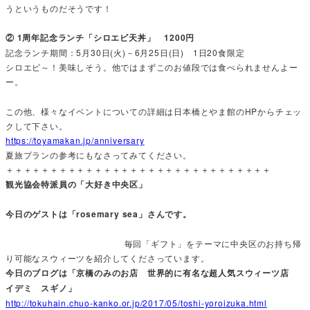
うというものだそうです！
② 1周年記念ランチ「シロエビ天丼」 1200円
記念ランチ期間：5月30日(火)－6月25日(日) 1日20食限定
シロエビ～！美味しそう。他ではまずこのお値段では食べられませんよー
ー。
この他、様々なイベントについての詳細は日本橋とやま館のHPからチェッ
クして下さい。
https://toyamakan.jp/anniversary
夏旅プランの参考にもなさってみてください。
＋＋＋＋＋＋＋＋＋＋＋＋＋＋＋＋＋＋＋＋＋＋＋＋＋＋＋＋＋＋
観光協会特派員の「大好き中央区」
今日のゲストは「rosemary sea」さんです。
毎回「ギフト」をテーマに中央区のお持ち帰
り可能なスウィーツを紹介してくださっています。
今日のブログは「京橋のみのお店 世界的に有名な超人気スウィーツ店
イデミ スギノ」
http://tokuhain.chuo-kanko.or.jp/2017/05/toshi-yoroizuka.html