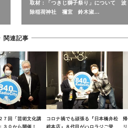
取材：「つきじ獅子祭り」について 波
除稲荷神社 禰宜 鈴木淑…
関連記事
２７回「芸術文化講
コロナ禍でも頑張る『日本橋弁松
帰
：３０から開催！
総本店』８代目がハロラジご登
リ