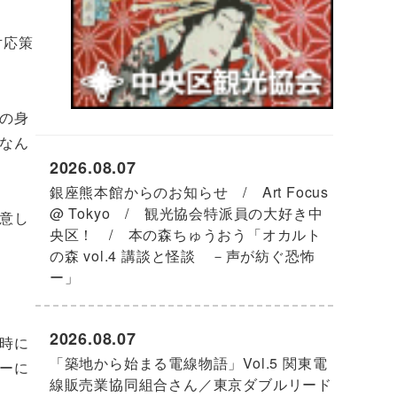
対応策
の身
なん
2026.08.07
銀座熊本館からのお知らせ / Art Focus
@ Tokyo / 観光協会特派員の大好き中
意し
央区！ / 本の森ちゅうおう「オカルト
の森 vol.4 講談と怪談 －声が紡ぐ恐怖
ー」
2026.08.07
時に
「築地から始まる電線物語」Vol.5 関東電
ーに
線販売業協同組合さん／東京ダブルリード