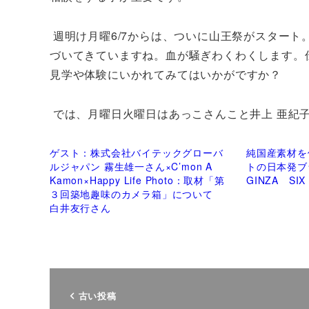
週明け月曜6/7からは、ついに山王祭がスタート
づいてきていますね。血が騒ぎわくわくします。
見学や体験にいかれてみてはいかがですか？
では、月曜日火曜日はあっこさんこと井上 亜紀
ゲスト：株式会社バイテックグローバ
純国産素材を
ルジャパン 霧生雄一さん×C’mon A
トの日本発ブラ
Kamon×Happy Life Photo：取材「第
GINZA SI
３回築地趣味のカメラ箱」について
白井友行さん
古い投稿