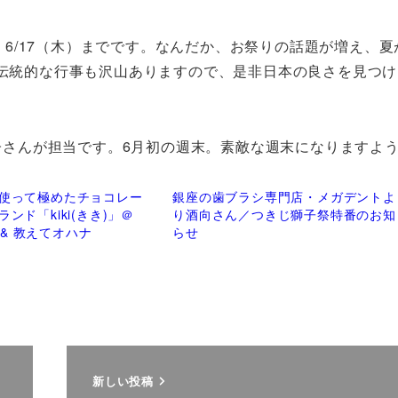
。6/17（木）までです。なんだか、お祭りの話題が増え、夏
伝統的な行事も沢山ありますので、是非日本の良さを見つけ
子さんが担当です。6月初の週末。素敵な週末になりますよう
使って極めたチョコレー
銀座の歯ブラシ専門店・メガデントよ
ンド「kiki(きき)」＠
り酒向さん／つきじ獅子祭特番のお知
X & 教えてオハナ
らせ
新しい投稿