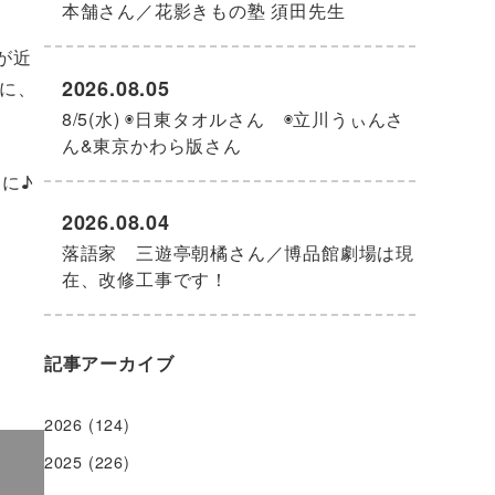
本舗さん／花影きもの塾 須田先生
が近
2026.08.05
に、
8/5(水) ◉日東タオルさん ◉立川うぃんさ
ん&東京かわら版さん
に♪
2026.08.04
落語家 三遊亭朝橘さん／博品館劇場は現
在、改修工事です！
記事アーカイブ
2026
(124)
2025
(226)