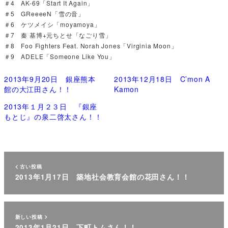
＃4 AK-69「Start It Again」
＃5 GReeeeN「雪の音」
＃6 ケツメイシ「moyamoya」
＃7 秦 基博+元ちとせ「なごり雪」
＃8 Foo Fighters Feat. Norah Jones「Virginia Moon」
＃9 ADELE「Someone Like You」
2013年9月20日 銀座熊本
2013年12月18日 C’mon A
館の大江田さん！！
Kamon
2013年１月２３日 『銀座
もとじ』の泉二啓太さん！！
古い投稿
2013年1月17日 築地社会教育会館の花田さん！！
新しい投稿
2013年1月21日 下町トムさん！！