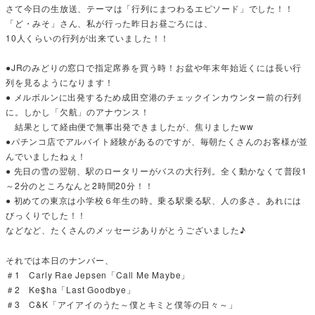
さて今日の生放送、テーマは「行列にまつわるエピソード」でした！！
「ど・みそ」さん、私が行った昨日お昼ごろには、
10人くらいの行列が出来ていました！！
●JRのみどりの窓口で指定席券を買う時！お盆や年末年始近くには長い行
列を見るようになります！
● メルボルンに出発するため成田空港のチェックインカウンター前の行列
に。しかし「欠航」のアナウンス！
結果として経由便で無事出発できましたが、焦りましたww
●パチンコ店でアルバイト経験があるのですが、毎朝たくさんのお客様が並
んでいましたねぇ！
● 先日の雪の翌朝、駅のロータリーがバスの大行列。全く動かなくて普段1
～2分のところなんと2時間20分！！
● 初めての東京は小学校６年生の時。乗る駅乗る駅、人の多さ。あれには
びっくりでした！！
などなど、たくさんのメッセージありがとうございました♪
それでは本日のナンバー、
＃1 Carly Rae Jepsen「Call Me Maybe」
＃2 Ke$ha「Last Goodbye」
＃3 C&K「アイアイのうた～僕とキミと僕等の日々～」