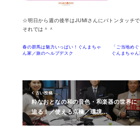
☆明日から週の後半はJUMIさんにバトンタッチ
それでは＾＾
春の群馬は魅力いっぱい！ぐんまちゃ
「ご当地めぐ
ん家／旅のヘルプデスク
ぐんまちゃん
古い投稿
粋なおとなの和の音色・和楽器の世界に
迫る！／使える京橋／環境…