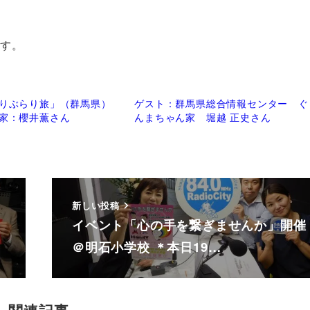
です。
りぶらり旅」（群馬県）
ゲスト：群馬県総合情報センター ぐ
家：櫻井薫さん
んまちゃん家 堀越 正史さん
新しい投稿
イベント「心の手を繋ぎませんか」開催
＠明石小学校 ＊本日19…